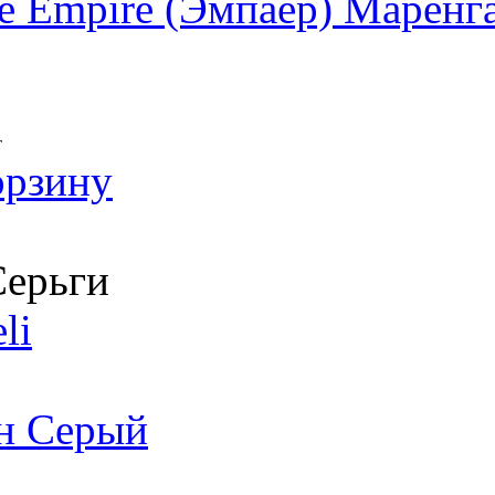
 Empire (Эмпаер) Маренг
т
орзину
ерьги
li
ан Серый