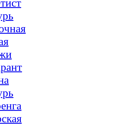
тист
урь
очная
ая
жи
рант
на
урь
енга
ская