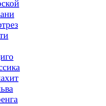
ской
ани
трез
ти
иго
ссика
ахит
ьва
енга