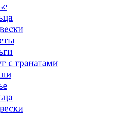
ье
ьца
вески
еты
ьги
г с гранатами
ши
ье
ьца
вески