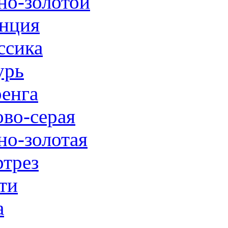
но-золотой
нция
ссика
урь
енга
ово-серая
но-золотая
трез
ти
а