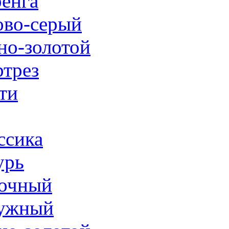
енга
ово-серый
но-золотой
трез
ти
ссика
урь
очный
ужный