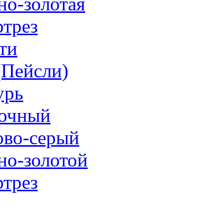
но-золотая
трез
ти
 (Пейсли)
урь
очный
ово-серый
но-золотой
трез