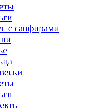
еты
ьги
г с сапфирами
ши
ье
ьца
вески
еты
ьги
екты