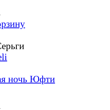
т
орзину
ерьги
li
я ночь Юфти
т