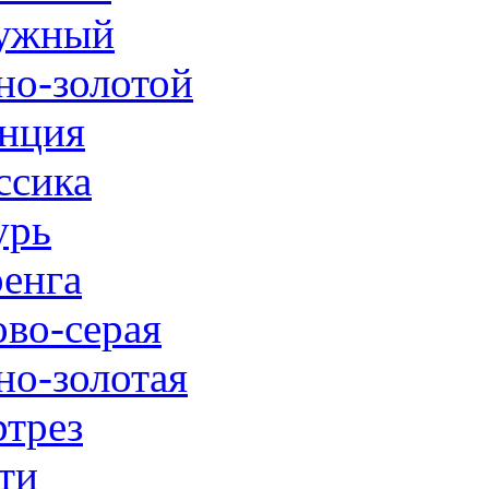
ужный
но-золотой
нция
ссика
урь
енга
ово-серая
но-золотая
трез
ти