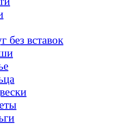
ти
и
г без вставок
ши
ье
ьца
вески
еты
ьги