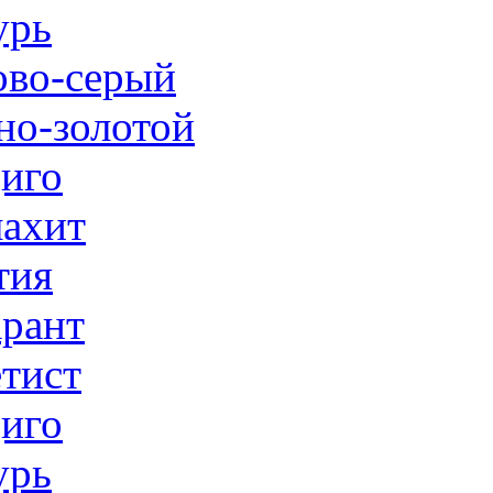
урь
ово-серый
но-золотой
иго
ахит
тия
рант
тист
иго
урь