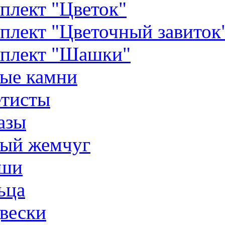
плект "Цветок"
плект "Цветочный завиток
плект "Шашки"
ые камни
тисты
азы
ый жемчуг
ши
ьца
вески