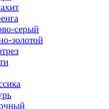
ахит
енга
ово-серый
но-золотой
трез
ти
ссика
урь
очный