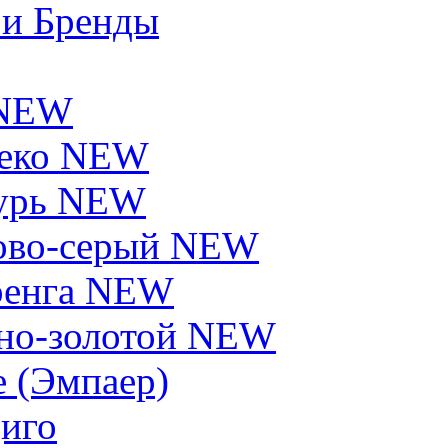
 и Бренды
 NEW
еко NEW
урь NEW
ово-серый NEW
енга NEW
но-золотой NEW
e (Эмпаер)
иго