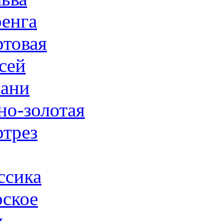
енга
товая
сей
ани
но-золотая
трез
ссика
ское
н