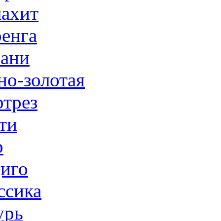
ахит
енга
ани
но-золотая
трез
ти
р
иго
ссика
урь