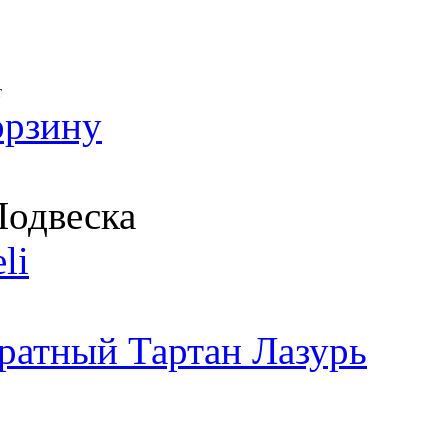
т
орзину
одвеска
li
ратный Тартан Лазурь