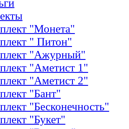
ьги
екты
плект "Монета"
плект " Питон"
плект "Ажурный"
плект "Аметист 1"
плект "Аметист 2"
плект "Бант"
плект "Бесконечность"
плект "Букет"