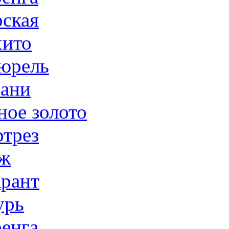
ская
ито
юрель
ани
ное золото
трез
ж
рант
урь
енга