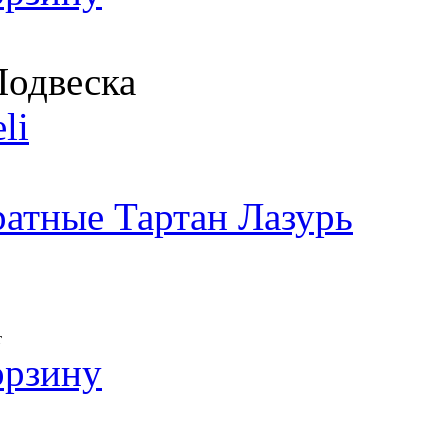
одвеска
li
атные Тартан Лазурь
т
орзину