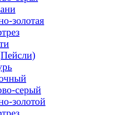
ани
но-золотая
трез
ти
 (Пейсли)
урь
очный
ово-серый
но-золотой
трез