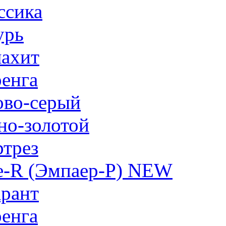
ссика
урь
ахит
енга
ово-серый
но-золотой
трез
e-R (Эмпаер-P) NEW
рант
енга