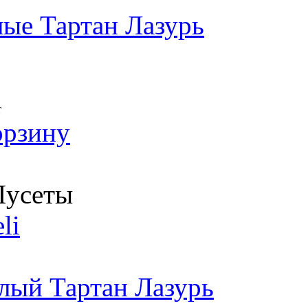
ые Тартан Лазурь
т
орзину
усеты
li
лый Тартан Лазурь