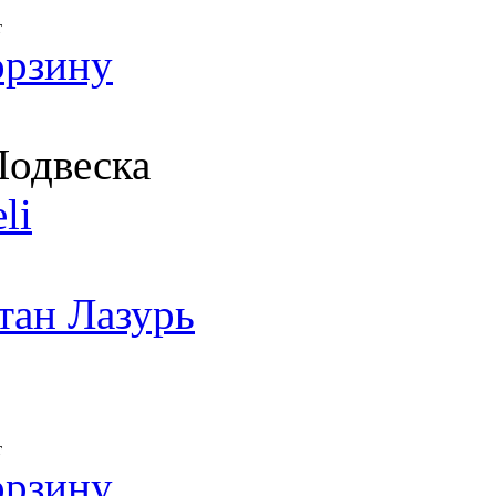
т
орзину
одвеска
li
тан Лазурь
т
орзину