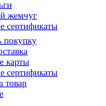
ьги
й жемчуг
е сертификаты
ь покупку
оставка
е карты
е сертификаты
а товар
е