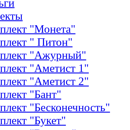
ьги
екты
плект "Монета"
плект " Питон"
плект "Ажурный"
плект "Аметист 1"
плект "Аметист 2"
плект "Бант"
плект "Бесконечность"
плект "Букет"