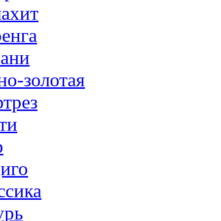
ахит
енга
ани
но-золотая
трез
ти
р
иго
ссика
урь