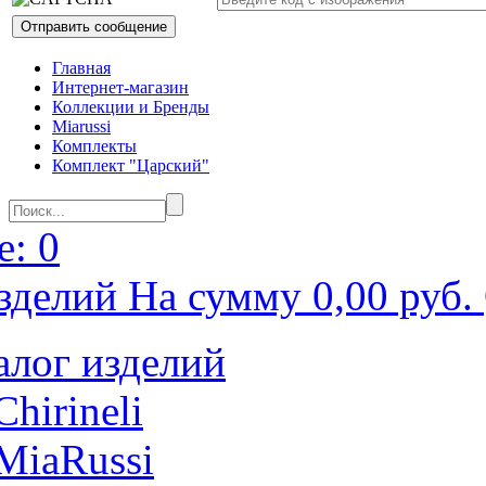
Главная
Интернет-магазин
Коллекции и Бренды
Miarussi
Комплекты
Комплект "Царский"
: 0
зделий На сумму 0,00 руб.
алог изделий
Chirineli
MiaRussi