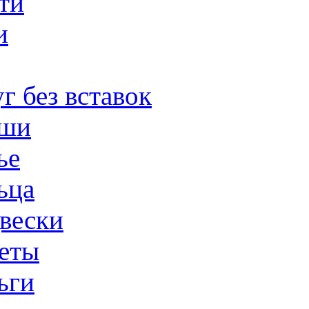
ти
и
г без вставок
ши
ье
ьца
вески
еты
ьги