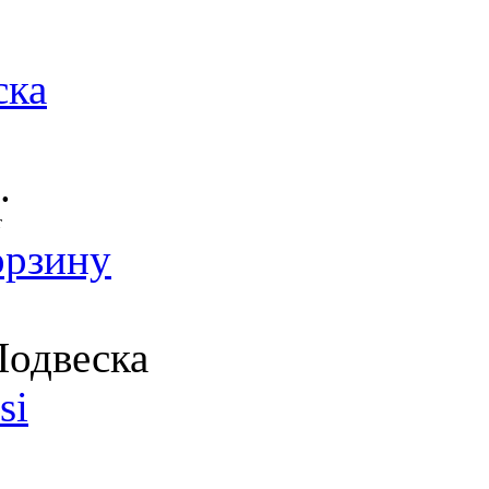
ска
.
т
орзину
одвеска
si