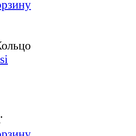
орзину
ольцо
si
.
т
орзину