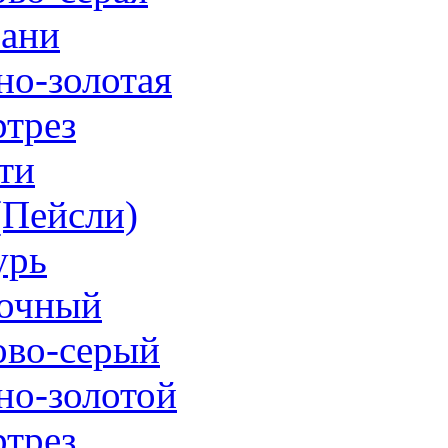
ани
но-золотая
трез
ти
 (Пейсли)
урь
очный
ово-серый
но-золотой
трез