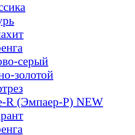
ссика
урь
ахит
енга
ово-серый
но-золотой
трез
e-R (Эмпаер-P) NEW
рант
енга