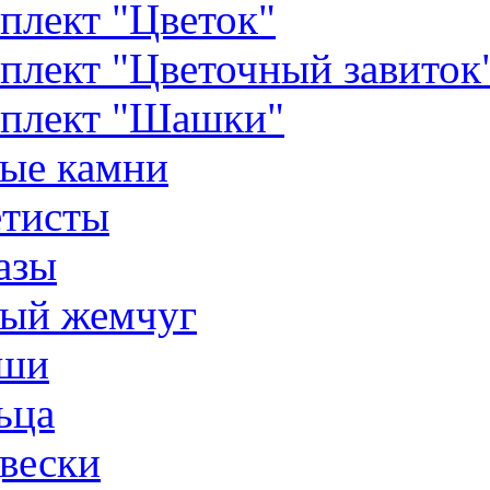
плект "Цветок"
плект "Цветочный завиток
плект "Шашки"
ые камни
тисты
азы
ый жемчуг
ши
ьца
вески