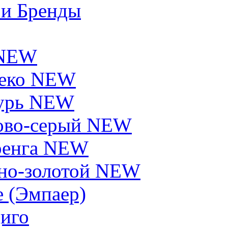
 и Бренды
 NEW
еко NEW
урь NEW
ово-серый NEW
енга NEW
но-золотой NEW
e (Эмпаер)
иго