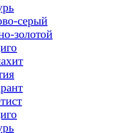
урь
ово-серый
но-золотой
иго
ахит
тия
рант
тист
иго
урь