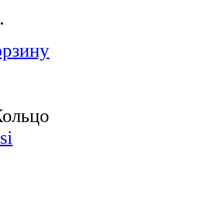
.
орзину
ольцо
si