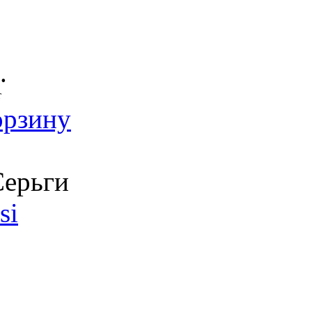
.
т
орзину
ерьги
si