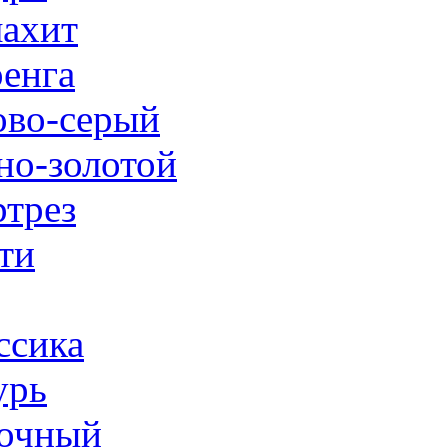
ахит
енга
ово-серый
но-золотой
трез
ти
ссика
урь
очный