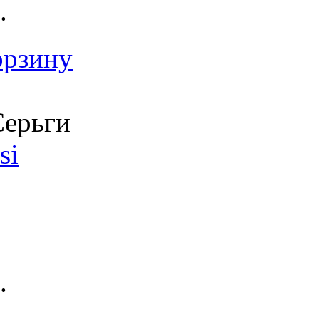
.
орзину
ерьги
si
.