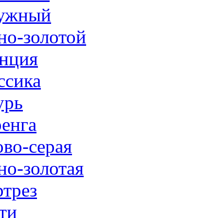
ужный
но-золотой
нция
ссика
урь
енга
ово-серая
но-золотая
трез
ти