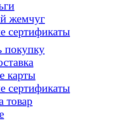
ьги
й жемчуг
е сертификаты
ь покупку
оставка
е карты
е сертификаты
а товар
е