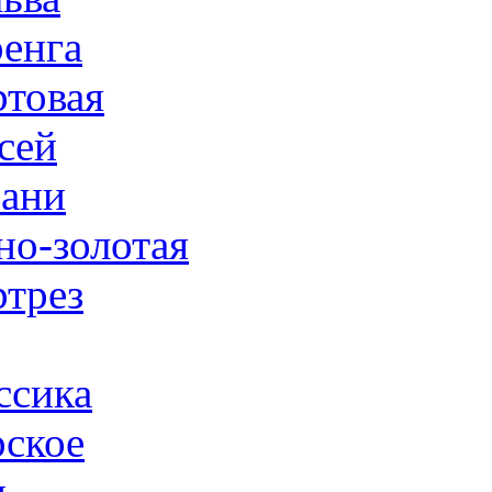
енга
товая
сей
ани
но-золотая
трез
ссика
ское
н