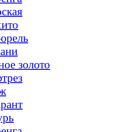
ская
ито
юрель
ани
ное золото
трез
ж
рант
урь
енга