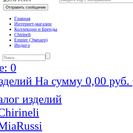
Главная
Интернет-магазин
Коллекции и Бренды
Chirineli
Empire (Эмпаер)
Индиго
: 0
зделий На сумму 0,00 руб.
алог изделий
Chirineli
MiaRussi