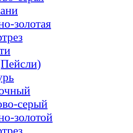
ани
но-золотая
трез
ти
 (Пейсли)
урь
очный
ово-серый
но-золотой
трез