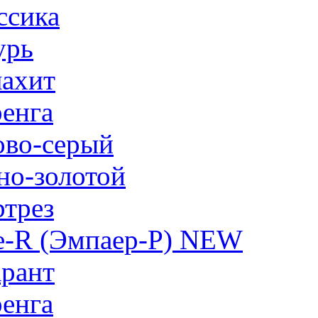
ссика
урь
ахит
енга
ово-серый
но-золотой
трез
e-R (Эмпаер-P) NEW
рант
енга