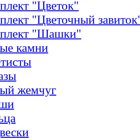
плект "Цветок"
плект "Цветочный завиток
плект "Шашки"
ые камни
тисты
азы
ый жемчуг
ши
ьца
вески