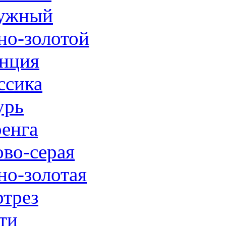
ужный
но-золотой
нция
ссика
урь
енга
ово-серая
но-золотая
трез
ти