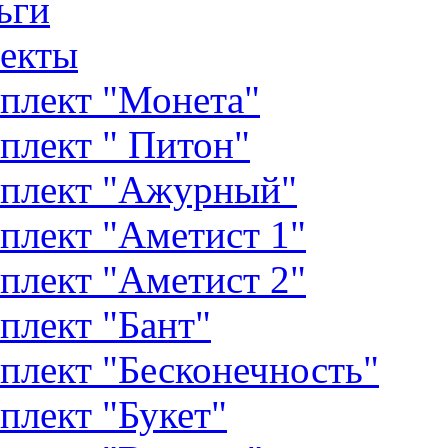
ьги
екты
плект "Монета"
плект " Питон"
плект "Ажурный"
плект "Аметист 1"
плект "Аметист 2"
плект "Бант"
плект "Бесконечность"
плект "Букет"