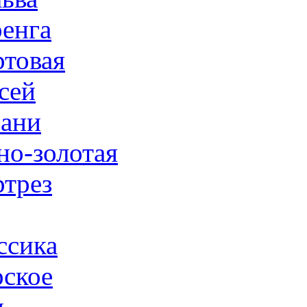
енга
товая
сей
ани
но-золотая
трез
ссика
ское
н