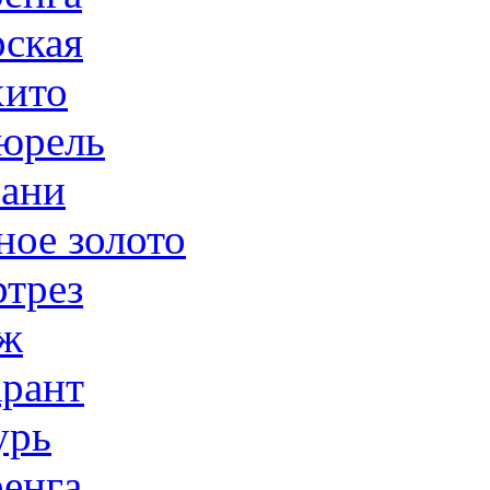
ская
ито
юрель
ани
ное золото
трез
ж
рант
урь
енга