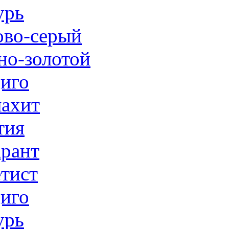
урь
ово-серый
но-золотой
иго
ахит
тия
рант
тист
иго
урь