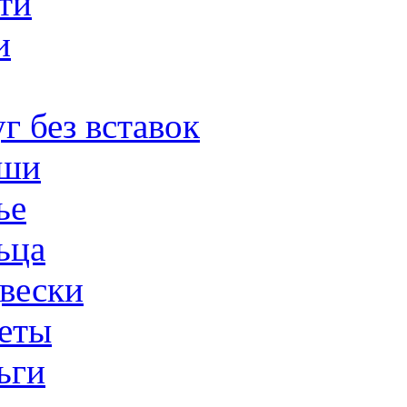
ти
и
г без вставок
ши
ье
ьца
вески
еты
ьги