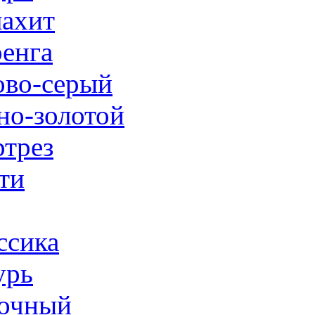
ахит
енга
ово-серый
но-золотой
трез
ти
ссика
урь
очный