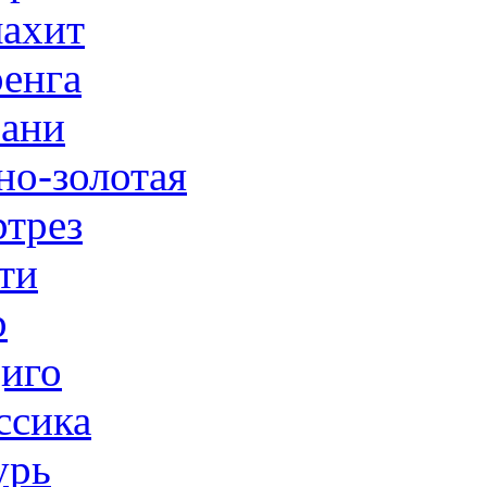
ахит
енга
ани
но-золотая
трез
ти
р
иго
ссика
урь