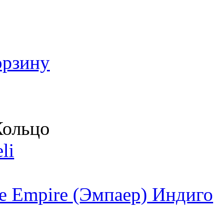
орзину
ольцо
li
 Empire (Эмпаер) Индиго