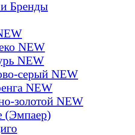
 и Бренды
 NEW
еко NEW
урь NEW
ово-серый NEW
енга NEW
но-золотой NEW
e (Эмпаер)
иго