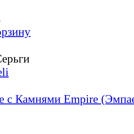
т
орзину
ерьги
li
 с Камнями Empire (Эмпа