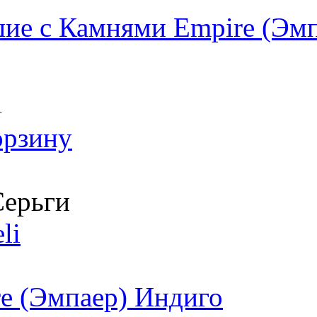
ие с Камнями Empire (Эм
т
орзину
ерьги
li
e (Эмпаер) Индиго