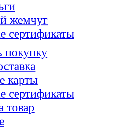
ьги
й жемчуг
е сертификаты
ь покупку
оставка
е карты
е сертификаты
а товар
е