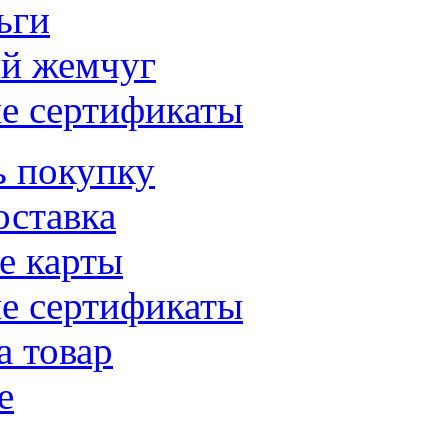
ьги
й жемчуг
е сертификаты
ь покупку
оставка
е карты
е сертификаты
а товар
е