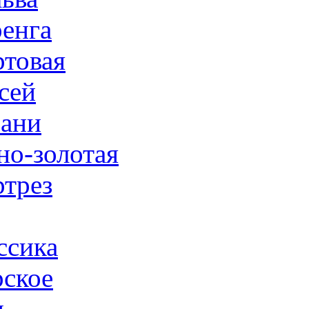
енга
товая
сей
ани
но-золотая
трез
ссика
ское
н