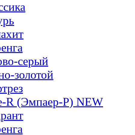
ссика
урь
ахит
енга
ово-серый
но-золотой
трез
e-R (Эмпаер-P) NEW
рант
енга