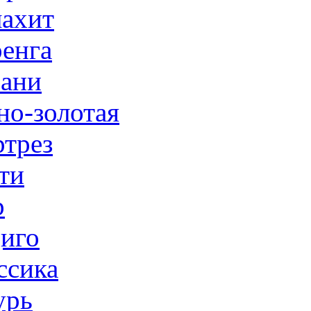
ахит
енга
ани
но-золотая
трез
ти
р
иго
ссика
урь