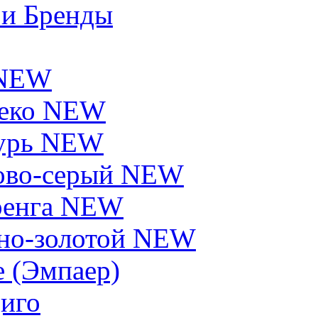
 и Бренды
 NEW
еко NEW
урь NEW
ово-серый NEW
енга NEW
но-золотой NEW
e (Эмпаер)
иго