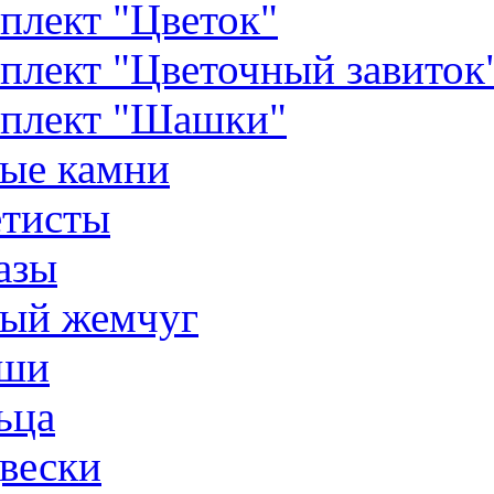
плект "Цветок"
плект "Цветочный завиток
плект "Шашки"
ые камни
тисты
азы
ый жемчуг
ши
ьца
вески