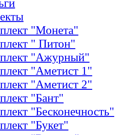
ьги
екты
плект "Монета"
плект " Питон"
плект "Ажурный"
плект "Аметист 1"
плект "Аметист 2"
плект "Бант"
плект "Бесконечность"
плект "Букет"