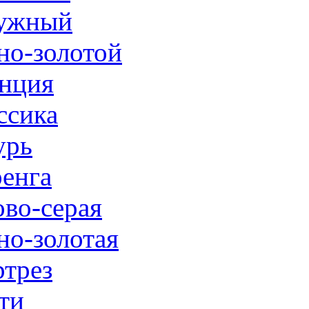
ужный
но-золотой
нция
ссика
урь
енга
ово-серая
но-золотая
трез
ти