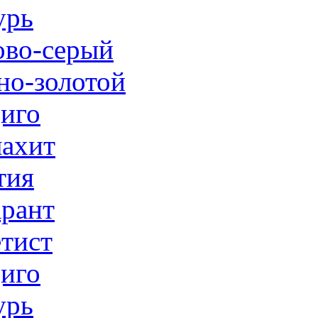
урь
ово-серый
но-золотой
иго
ахит
тия
рант
тист
иго
урь