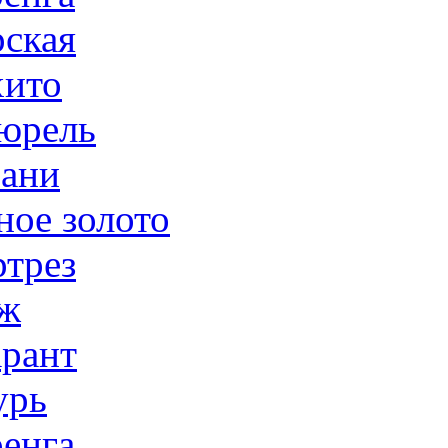
ская
ито
юрель
ани
ное золото
трез
ж
рант
урь
енга