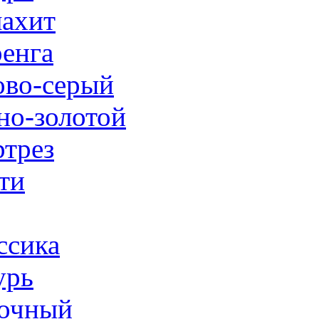
ахит
енга
ово-серый
но-золотой
трез
ти
ссика
урь
очный