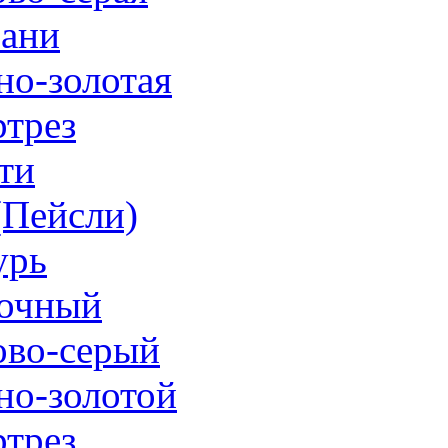
ани
но-золотая
трез
ти
 (Пейсли)
урь
очный
ово-серый
но-золотой
трез