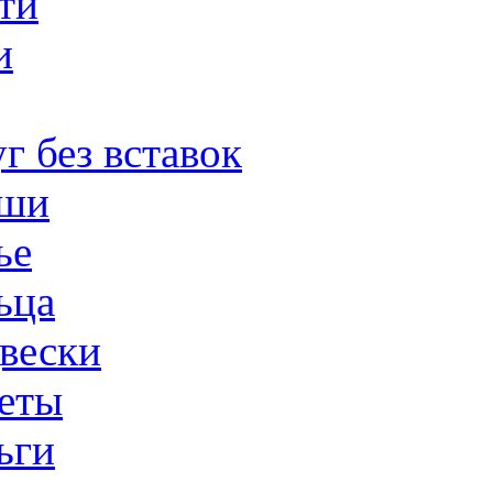
ти
и
г без вставок
ши
ье
ьца
вески
еты
ьги