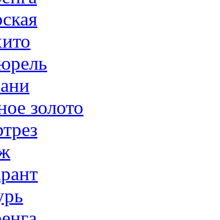
ская
ито
юрель
ани
ное золото
трез
ж
рант
урь
енга