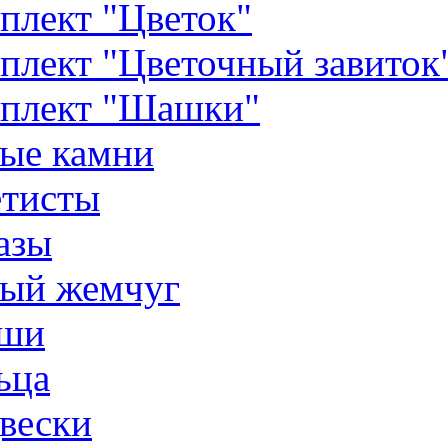
плект "Цветок"
плект "Цветочный завиток
плект "Шашки"
ые камни
тисты
азы
ый жемчуг
ши
ьца
вески