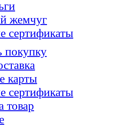
ьги
й жемчуг
е сертификаты
ь покупку
оставка
е карты
е сертификаты
а товар
е