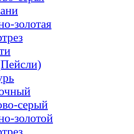
ани
но-золотая
трез
ти
 (Пейсли)
урь
очный
ово-серый
но-золотой
трез