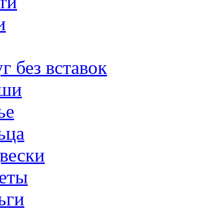
ти
и
г без вставок
ши
ье
ьца
вески
еты
ьги