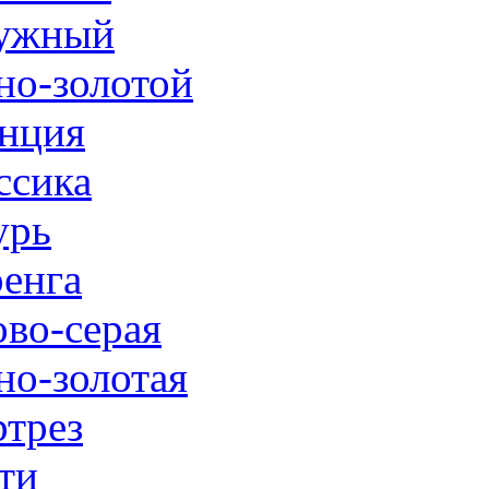
ужный
но-золотой
нция
ссика
урь
енга
ово-серая
но-золотая
трез
ти