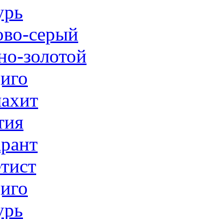
урь
ово-серый
но-золотой
иго
ахит
тия
рант
тист
иго
урь