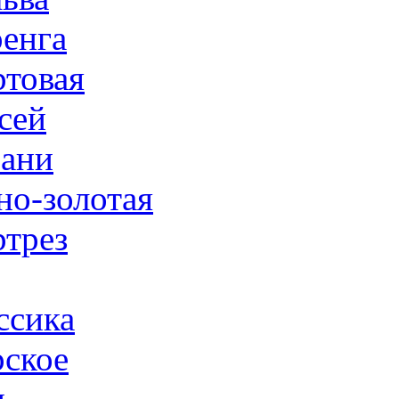
енга
товая
сей
ани
но-золотая
трез
ссика
ское
н