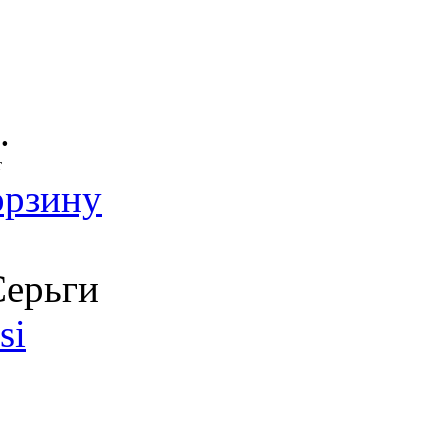
.
т
орзину
ерьги
si