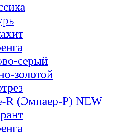
ссика
урь
ахит
енга
ово-серый
но-золотой
трез
e-R (Эмпаер-P) NEW
рант
енга