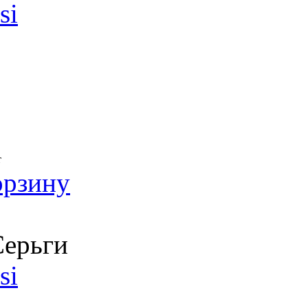
si
т
орзину
ерьги
si