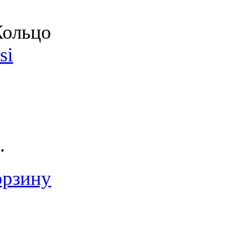
ольцо
si
.
орзину