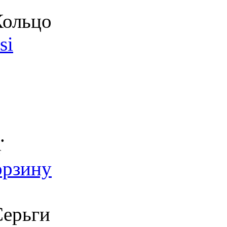
ольцо
si
.
т
орзину
ерьги