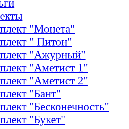
ьги
екты
плект "Монета"
плект " Питон"
плект "Ажурный"
плект "Аметист 1"
плект "Аметист 2"
плект "Бант"
плект "Бесконечность"
плект "Букет"