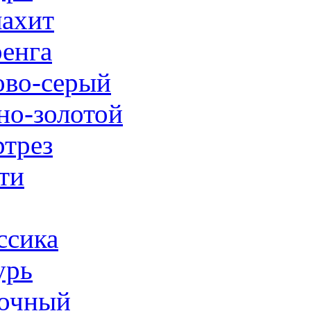
ахит
енга
ово-серый
но-золотой
трез
ти
ссика
урь
очный