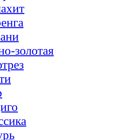
ахит
енга
ани
но-золотая
трез
ти
р
иго
ссика
урь