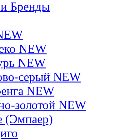
 и Бренды
 NEW
еко NEW
урь NEW
ово-серый NEW
енга NEW
но-золотой NEW
e (Эмпаер)
иго