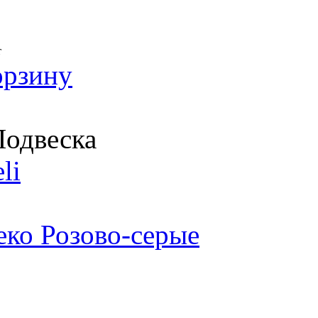
т
орзину
одвеска
li
еко Розово-серые