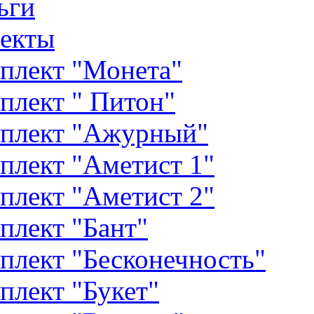
ьги
екты
плект "Монета"
плект " Питон"
плект "Ажурный"
плект "Аметист 1"
плект "Аметист 2"
плект "Бант"
плект "Бесконечность"
плект "Букет"