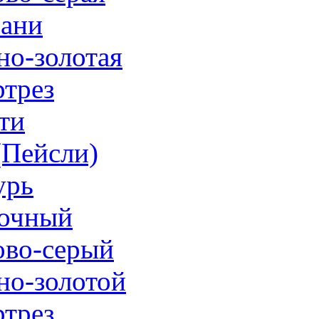
ани
но-золотая
трез
ти
 (Пейсли)
урь
очный
ово-серый
но-золотой
трез