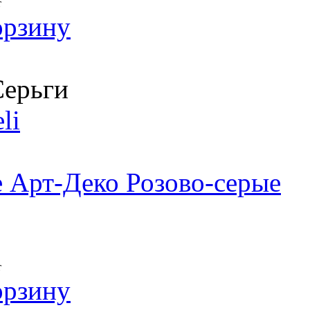
т
орзину
ерьги
li
 Арт-Деко Розово-серые
т
орзину