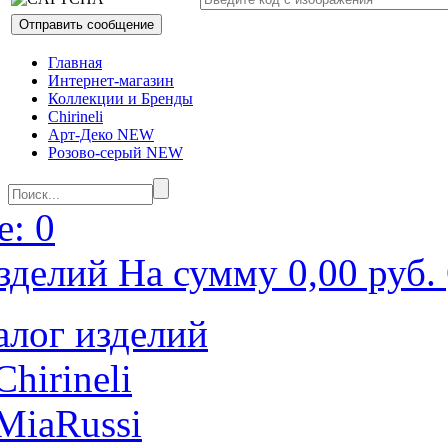
Главная
Интернет-магазин
Коллекции и Бренды
Chirineli
Арт-Деко NEW
Розово-серый NEW
: 0
зделий На сумму 0,00 руб.
алог изделий
Chirineli
MiaRussi