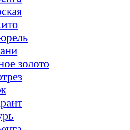
ская
ито
юрель
ани
ное золото
трез
ж
рант
урь
енга