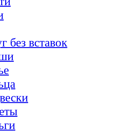
ти
и
г без вставок
ши
ье
ьца
вески
еты
ьги