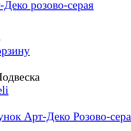
-Деко розово-серая
т
орзину
одвеска
li
унок Арт-Деко Розово-сера