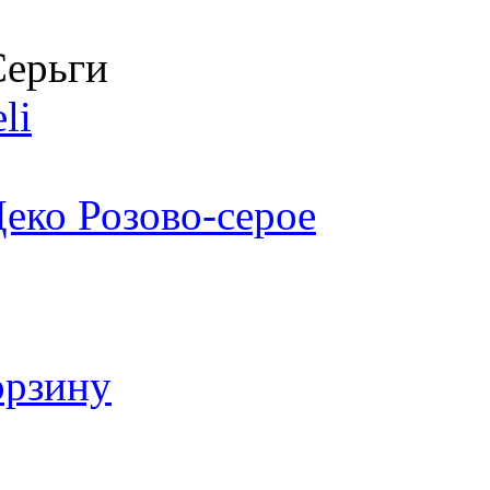
ерьги
li
еко Розово-серое
орзину