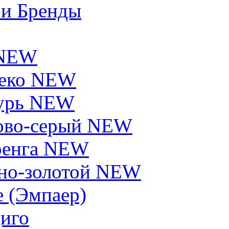
 и Бренды
 NEW
еко NEW
урь NEW
ово-серый NEW
енга NEW
но-золотой NEW
e (Эмпаер)
иго