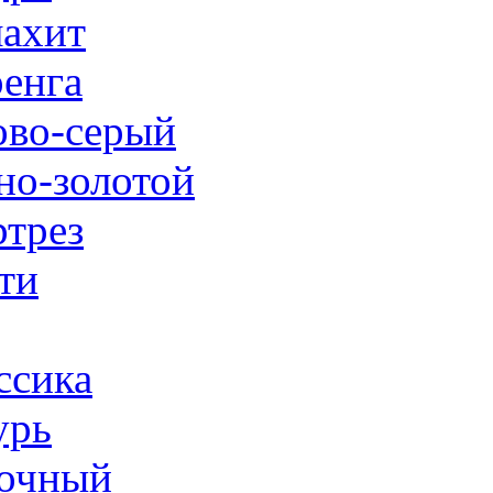
ахит
енга
ово-серый
но-золотой
трез
ти
ссика
урь
очный