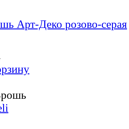
шь Арт-Деко розово-серая
т
орзину
рошь
li