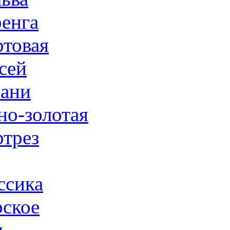
енга
товая
сей
ани
но-золотая
трез
ссика
ское
н