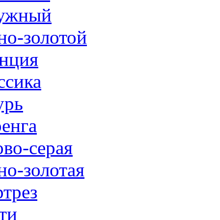
ужный
но-золотой
нция
ссика
урь
енга
ово-серая
но-золотая
трез
ти