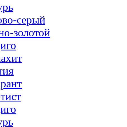
урь
ово-серый
но-золотой
иго
ахит
тия
рант
тист
иго
урь