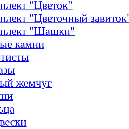
плект "Цветок"
плект "Цветочный завиток
плект "Шашки"
ые камни
тисты
азы
ый жемчуг
ши
ьца
вески