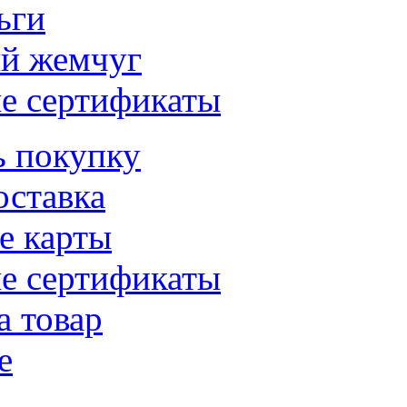
ьги
й жемчуг
е сертификаты
ь покупку
оставка
е карты
е сертификаты
а товар
е