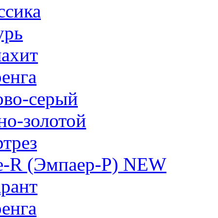
ссика
урь
ахит
енга
ово-серый
но-золотой
трез
e-R (Эмпаер-P) NEW
рант
енга