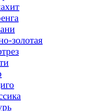
ахит
енга
ани
но-золотая
трез
ти
р
иго
ссика
урь