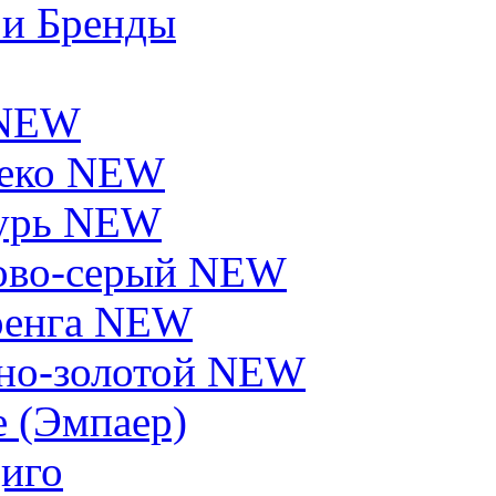
 и Бренды
 NEW
еко NEW
урь NEW
ово-серый NEW
енга NEW
но-золотой NEW
e (Эмпаер)
иго