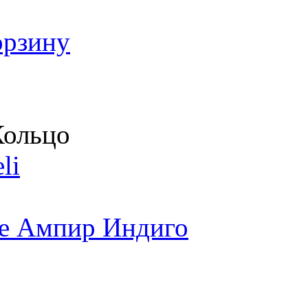
орзину
ольцо
li
е Ампир Индиго