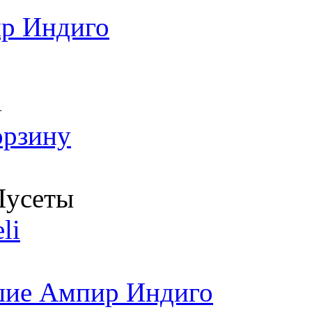
р Индиго
т
орзину
усеты
li
шие Ампир Индиго