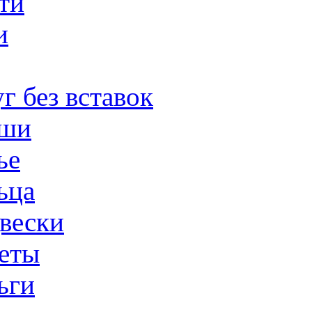
ти
и
г без вставок
ши
ье
ьца
вески
еты
ьги