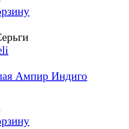
т
орзину
ерьги
li
лая Ампир Индиго
т
орзину