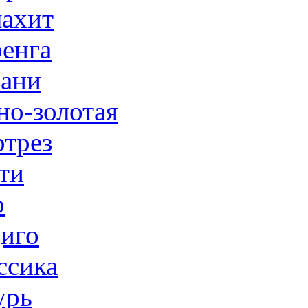
ахит
енга
ани
но-золотая
трез
ти
р
иго
ссика
урь