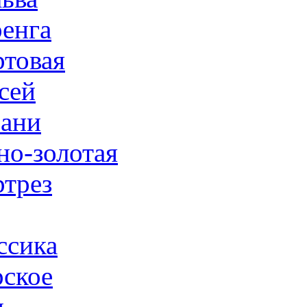
енга
товая
сей
ани
но-золотая
трез
ссика
ское
н