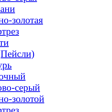
ани
но-золотая
трез
ти
 (Пейсли)
урь
очный
ово-серый
но-золотой
трез