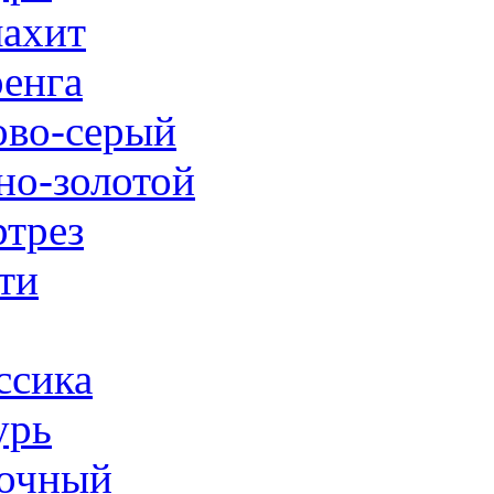
ахит
енга
ово-серый
но-золотой
трез
ти
ссика
урь
очный