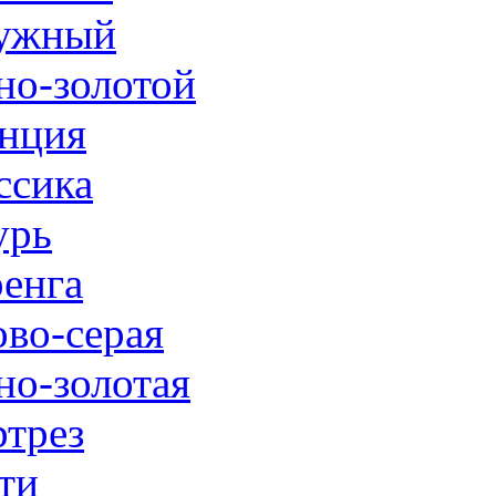
ужный
но-золотой
нция
ссика
урь
енга
ово-серая
но-золотая
трез
ти