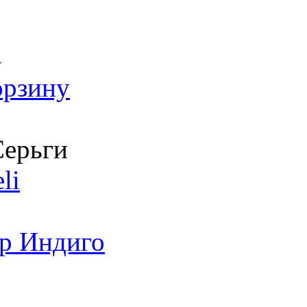
т
орзину
ерьги
li
р Индиго