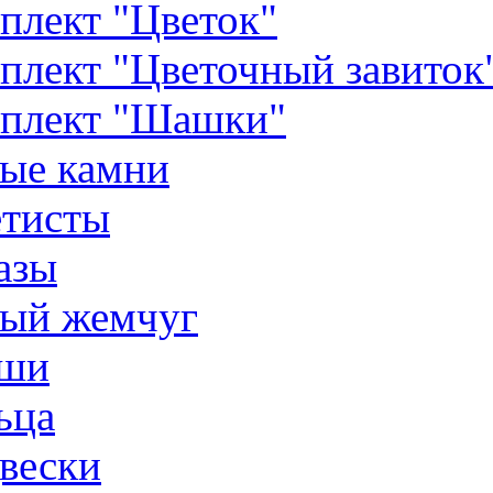
плект "Цветок"
плект "Цветочный завиток
плект "Шашки"
ые камни
тисты
азы
ый жемчуг
ши
ьца
вески