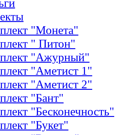
ьги
екты
плект "Монета"
плект " Питон"
плект "Ажурный"
плект "Аметист 1"
плект "Аметист 2"
плект "Бант"
плект "Бесконечность"
плект "Букет"