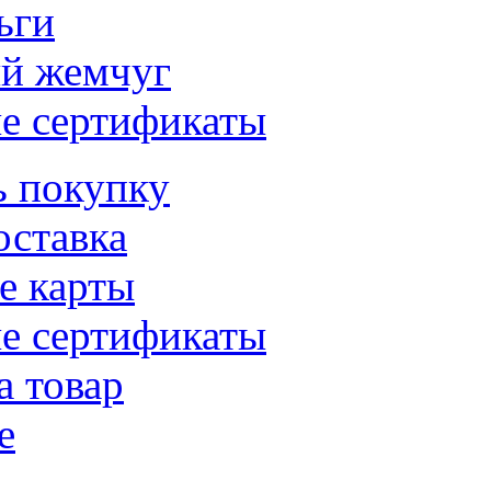
ьги
й жемчуг
е сертификаты
ь покупку
оставка
е карты
е сертификаты
а товар
е