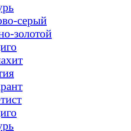
урь
ово-серый
но-золотой
иго
ахит
тия
рант
тист
иго
урь