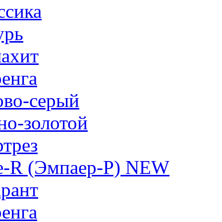
ссика
урь
ахит
енга
ово-серый
но-золотой
трез
e-R (Эмпаер-P) NEW
рант
енга