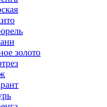
ская
ито
юрель
ани
ное золото
трез
ж
рант
урь
енга