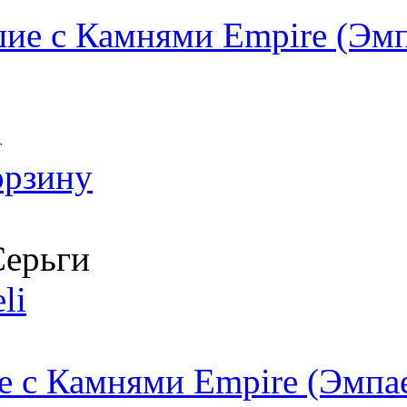
ие с Камнями Empire (Эмп
т
орзину
ерьги
li
 с Камнями Empire (Эмпае