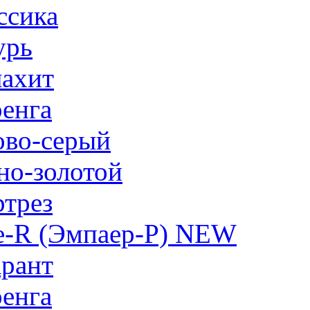
ссика
урь
ахит
енга
ово-серый
но-золотой
трез
e-R (Эмпаер-P) NEW
рант
енга