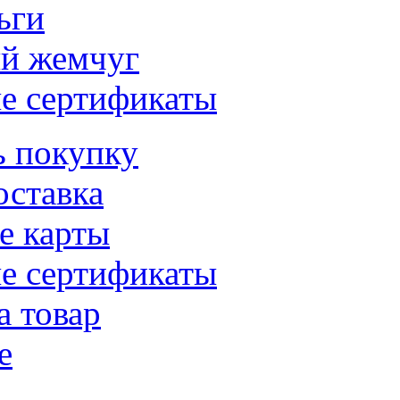
ьги
й жемчуг
е сертификаты
ь покупку
оставка
е карты
е сертификаты
а товар
е