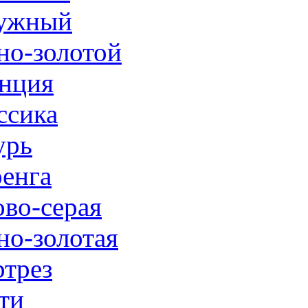
ужный
но-золотой
нция
ссика
урь
енга
ово-серая
но-золотая
трез
ти