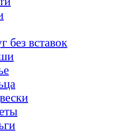
ти
и
г без вставок
ши
ье
ьца
вески
еты
ьги