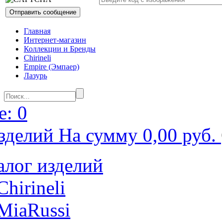
Главная
Интернет-магазин
Коллекции и Бренды
Chirineli
Empire (Эмпаер)
Лазурь
: 0
зделий На сумму 0,00 руб.
алог изделий
Chirineli
MiaRussi