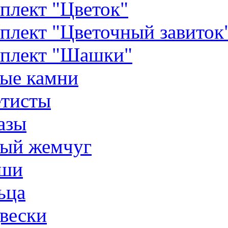
плект "Цветок"
плект "Цветочный завиток
плект "Шашки"
ые камни
тисты
азы
ый жемчуг
ши
ьца
вески