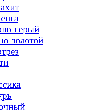
ахит
енга
ово-серый
но-золотой
трез
ти
ссика
урь
очный