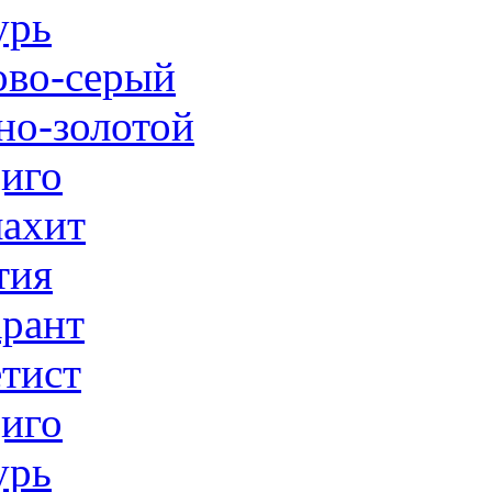
урь
ово-серый
но-золотой
иго
ахит
тия
рант
тист
иго
урь