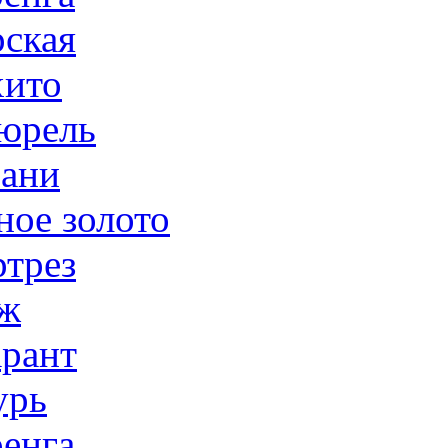
ская
ито
юрель
ани
ное золото
трез
ж
рант
урь
енга