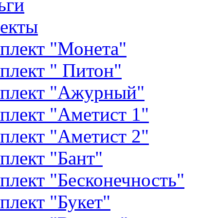
ьги
екты
плект "Монета"
плект " Питон"
плект "Ажурный"
плект "Аметист 1"
плект "Аметист 2"
плект "Бант"
плект "Бесконечность"
плект "Букет"