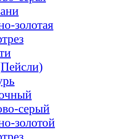
ани
но-золотая
трез
ти
 (Пейсли)
урь
очный
ово-серый
но-золотой
трез