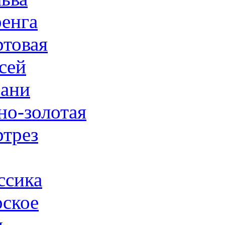
енга
товая
сей
ани
но-золотая
трез
ссика
ское
н