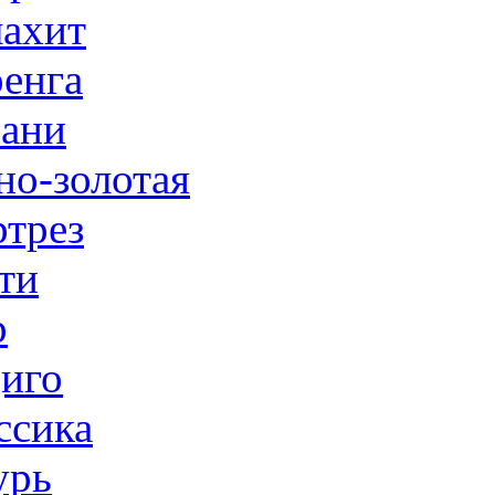
ахит
енга
ани
но-золотая
трез
ти
р
иго
ссика
урь