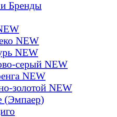
 и Бренды
 NEW
еко NEW
урь NEW
ово-серый NEW
енга NEW
но-золотой NEW
e (Эмпаер)
иго