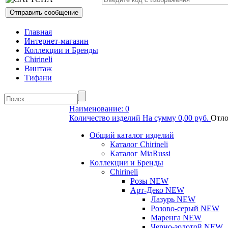
Главная
Интернет-магазин
Коллекции и Бренды
Chirineli
Винтаж
Тифани
Наименование: 0
Количество изделий На сумму 0,00 руб.
Отло
Общий каталог изделий
Каталог Chirineli
Каталог MiaRussi
Коллекции и Бренды
Chirineli
Розы NEW
Арт-Деко NEW
Лазурь NEW
Розово-серый NEW
Маренга NEW
Черно-золотой NEW