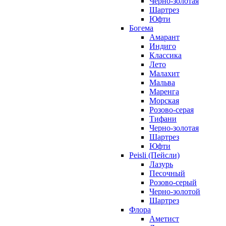
Черно-золотая
Шартрез
Юфти
Богема
Амарант
Индиго
Классика
Лето
Малахит
Мальва
Маренга
Морская
Розово-серая
Тифани
Черно-золотая
Шартрез
Юфти
Peisli (Пейсли)
Лазурь
Песочный
Розово-серый
Черно-золотой
Шартрез
Флора
Аметист