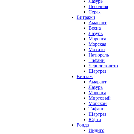
Лазурь
Песочная
Серая
Витражи
Амарант
Весна
Лазурь
Маренга
Морская
Мохито
Натюрель
Тифани
Черное золото
Шартрез
Винтаж
Амарант
Лазурь
Маренга
Миртовый
Морской
Тифани
Шартрез
Юфти
Ронда
Индиго