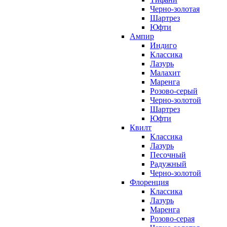
Черно-золотая
Шартрез
Юфти
Ампир
Индиго
Классика
Лазурь
Малахит
Маренга
Розово-серый
Черно-золотой
Шартрез
Юфти
Квилт
Классика
Лазурь
Песочный
Радужный
Черно-золотой
Флоренция
Классика
Лазурь
Маренга
Розово-серая