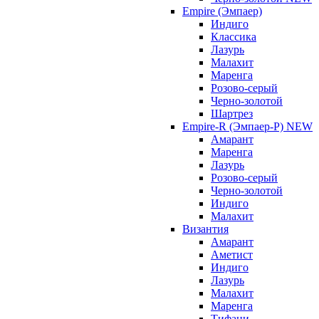
Empire (Эмпаер)
Индиго
Классика
Лазурь
Малахит
Маренга
Розово-серый
Черно-золотой
Шартрез
Empire-R (Эмпаер-P) NEW
Амарант
Маренга
Лазурь
Розово-серый
Черно-золотой
Индиго
Малахит
Византия
Амарант
Аметист
Индиго
Лазурь
Малахит
Маренга
Тифани