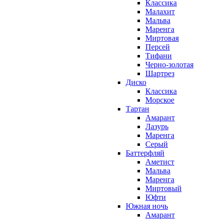
Классика
Малахит
Мальва
Маренга
Миртовая
Персей
Тифани
Черно-золотая
Шартрез
Диско
Классика
Морское
Тартан
Амарант
Лазурь
Маренга
Серый
Баттерфляй
Аметист
Мальва
Маренга
Миртовый
Юфти
Южная ночь
Амарант