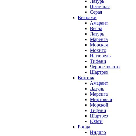
Лазурь
Песочная
Серая
Витражи
Амарант
Весна
Лазурь
Маренга
Морская
Мохито
Натюрель
Тифани
Черное золото
Шартрез
Винтаж
Амарант
Лазурь
Маренга
Миртовый
Морской
Тифани
Шартрез
Юфти
Ронда
Индиго