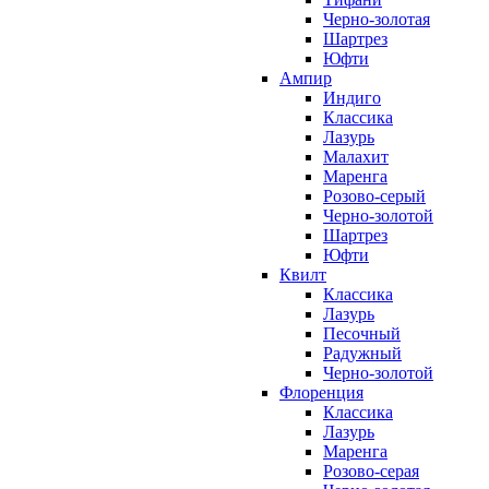
Черно-золотая
Шартрез
Юфти
Ампир
Индиго
Классика
Лазурь
Малахит
Маренга
Розово-серый
Черно-золотой
Шартрез
Юфти
Квилт
Классика
Лазурь
Песочный
Радужный
Черно-золотой
Флоренция
Классика
Лазурь
Маренга
Розово-серая