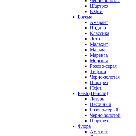
Черно-золотая
Шартрез
Юфти
Богема
Амарант
Индиго
Классика
Лето
Малахит
Мальва
Маренга
Морская
Розово-серая
Тифани
Черно-золотая
Шартрез
Юфти
Peisli (Пейсли)
Лазурь
Песочный
Розово-серый
Черно-золотой
Шартрез
Флора
Аметист