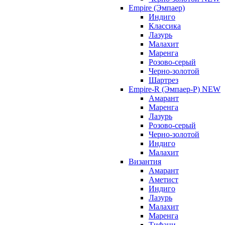
Empire (Эмпаер)
Индиго
Классика
Лазурь
Малахит
Маренга
Розово-серый
Черно-золотой
Шартрез
Empire-R (Эмпаер-P) NEW
Амарант
Маренга
Лазурь
Розово-серый
Черно-золотой
Индиго
Малахит
Византия
Амарант
Аметист
Индиго
Лазурь
Малахит
Маренга
Тифани