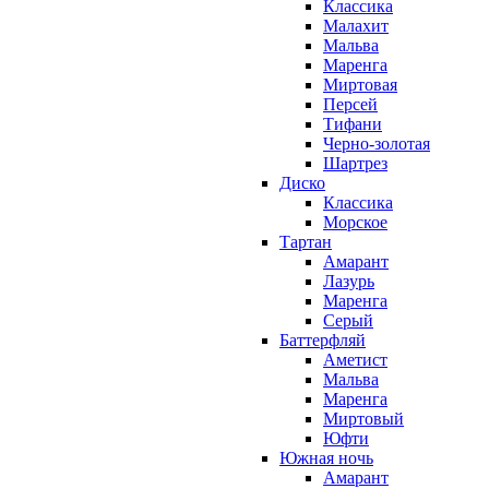
Классика
Малахит
Мальва
Маренга
Миртовая
Персей
Тифани
Черно-золотая
Шартрез
Диско
Классика
Морское
Тартан
Амарант
Лазурь
Маренга
Серый
Баттерфляй
Аметист
Мальва
Маренга
Миртовый
Юфти
Южная ночь
Амарант