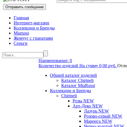
Главная
Интернет-магазин
Коллекции и Бренды
Miarussi
Жемчуг с гранатами
Серьги
Наименование: 0
Количество изделий На сумму 0,00 руб.
Отло
Общий каталог изделий
Каталог Chirineli
Каталог MiaRussi
Коллекции и Бренды
Chirineli
Розы NEW
Арт-Деко NEW
Лазурь NEW
Розово-серый NEW
Маренга NEW
Черно-золотой NEW