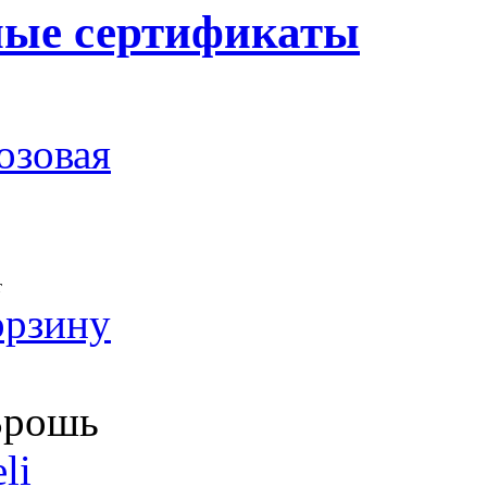
ные сертификаты
озовая
т
орзину
рошь
li