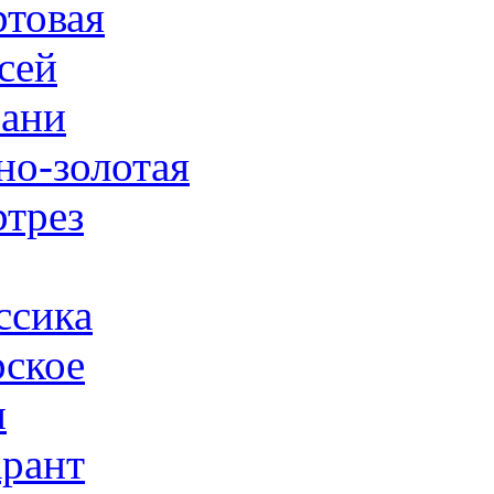
товая
сей
ани
но-золотая
трез
ссика
ское
н
рант