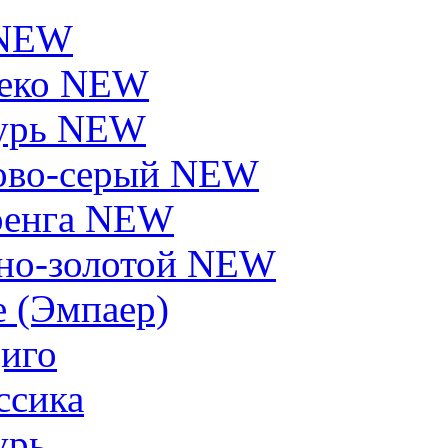
 NEW
еко NEW
урь NEW
ово-серый NEW
енга NEW
но-золотой NEW
e (Эмпаер)
иго
ссика
урь