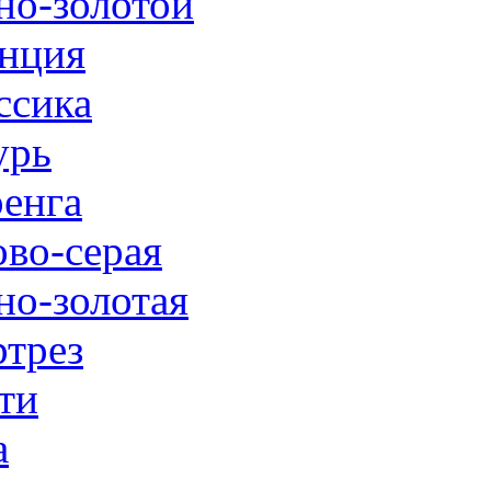
но-золотой
нция
ссика
урь
енга
ово-серая
но-золотая
трез
ти
а