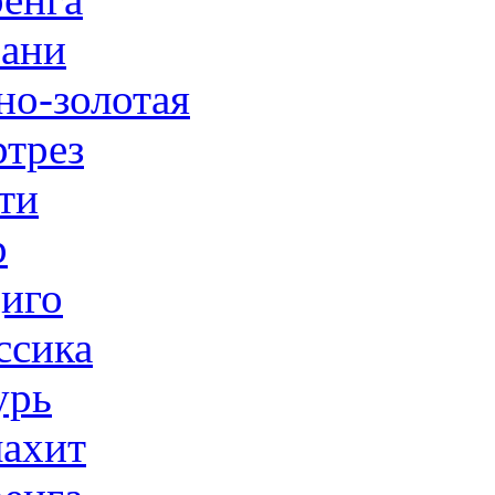
ани
но-золотая
трез
ти
р
иго
ссика
урь
ахит