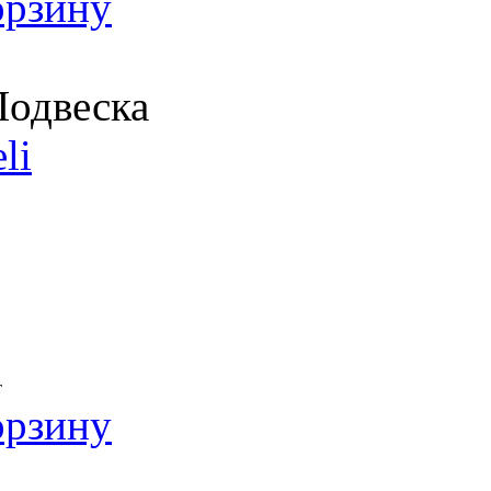
орзину
одвеска
li
т
орзину