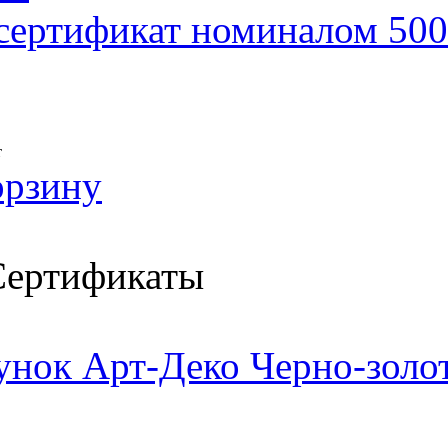
сертификат номиналом 500
т
орзину
ертификаты
унок Арт-Деко Черно-золо