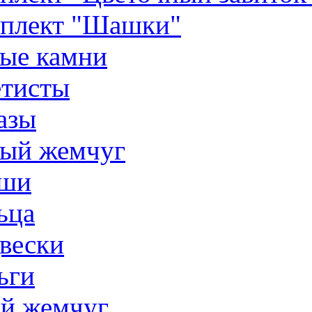
плект "Шашки"
ые камни
тисты
азы
ый жемчуг
ши
ьца
вески
ьги
й жемчуг