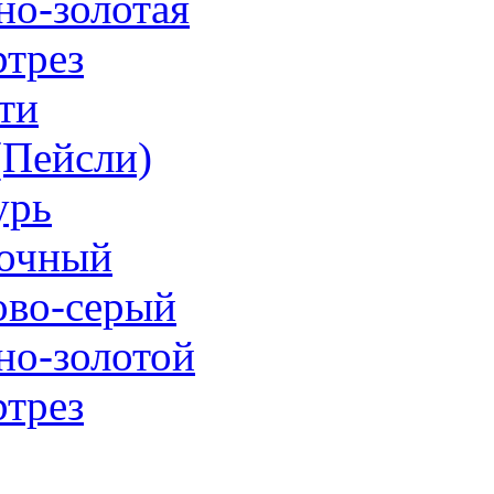
но-золотая
трез
ти
 (Пейсли)
урь
очный
ово-серый
но-золотой
трез