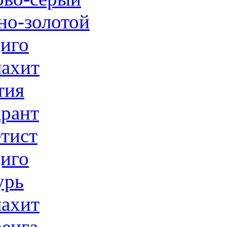
но-золотой
иго
ахит
тия
рант
тист
иго
урь
ахит
енга