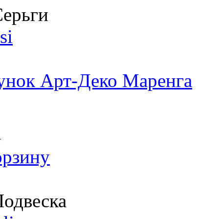
ерьги
si
унок Арт-Деко Маренга
т
орзину
одвеска