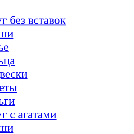
г без вставок
ши
ье
ьца
вески
еты
ьги
г с агатами
ши