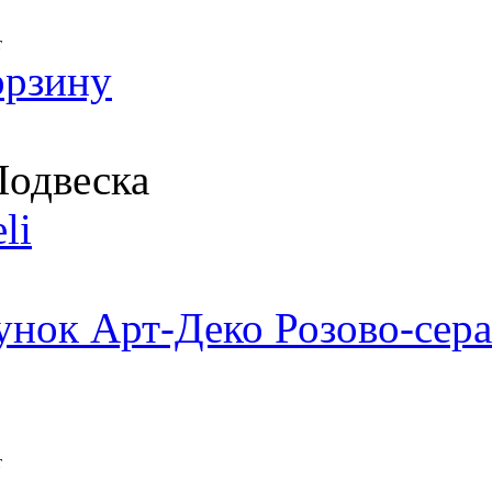
т
орзину
одвеска
li
унок Арт-Деко Розово-сера
т