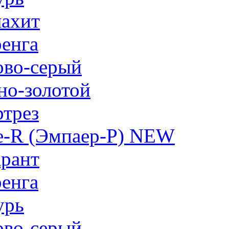
ахит
енга
ово-серый
но-золотой
трез
e-R (Эмпаер-P) NEW
рант
енга
урь
ово-серый