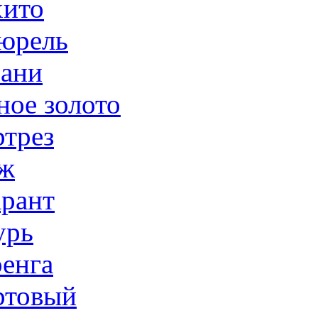
ито
юрель
ани
ное золото
трез
ж
рант
урь
енга
товый