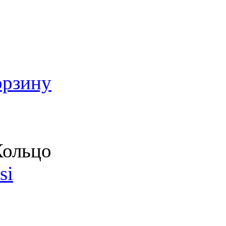
орзину
ольцо
si