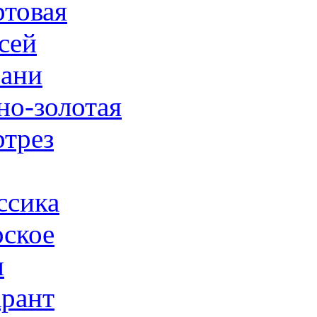
товая
сей
ани
но-золотая
трез
ссика
ское
н
рант