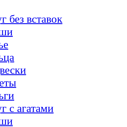
г без вставок
ши
ье
ьца
вески
еты
ьги
г с агатами
ши