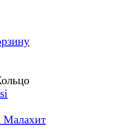
орзину
ольцо
si
а Малахит