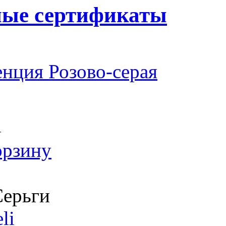
ные сертификаты
нция Розово-серая
т
орзину
ерьги
li