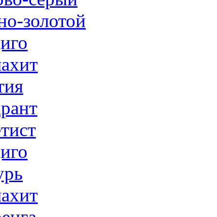
но-золотой
иго
ахит
тия
рант
тист
иго
урь
ахит
енга