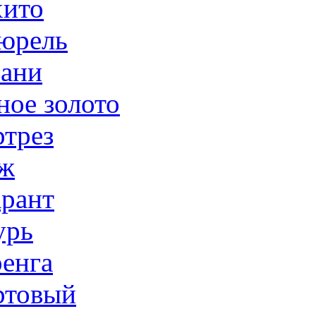
ито
юрель
ани
ное золото
трез
ж
рант
урь
енга
товый