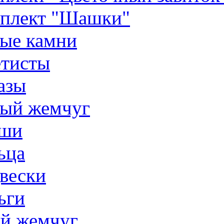
плект "Шашки"
ые камни
тисты
азы
ый жемчуг
ши
ьца
вески
ьги
й жемчуг