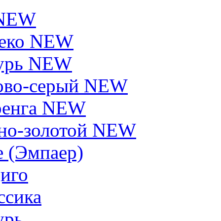
 NEW
еко NEW
урь NEW
ово-серый NEW
енга NEW
но-золотой NEW
e (Эмпаер)
иго
ссика
урь