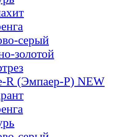
ахит
енга
ово-серый
но-золотой
трез
e-R (Эмпаер-P) NEW
рант
енга
урь
ово-серый