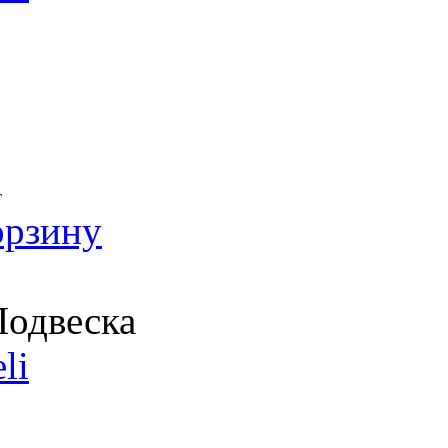
т
орзину
одвеска
li