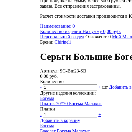
При покупке на сумму менее 5000 рублей ст
заказа. Все отправления застрахованны.
Расчет стоимости доставки производится в К
Наименование: 0
Количество изделий На сумму 0,00 руб.
Персональный раздел
Отложено: 0
Мой Miaru
Бренд:
Chirineli
Серьги Большие Бог
Артикул: SG-Bm23-SB
0,00 руб.
Количество
-
+
шт
Добавить в
Другие изделия коллекции:
Богема
Платок 70*70 Богема Малахит
Платки
-
+
Добавить в корзину
Богема
Браслет Богема Малахит