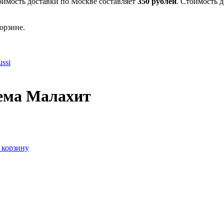
оимость доставки по Москве составляет
350 рублей
. Стоимость 
орзине.
ssi
ема Малахит
 корзину