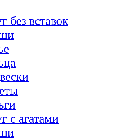
г без вставок
ши
ье
ьца
вески
еты
ьги
г с агатами
ши