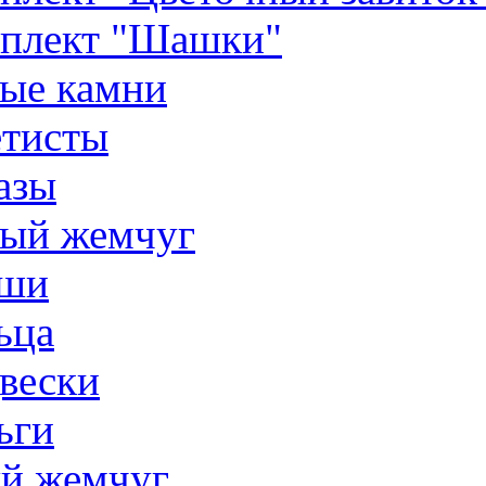
плект "Шашки"
ые камни
тисты
азы
ый жемчуг
ши
ьца
вески
ьги
й жемчуг