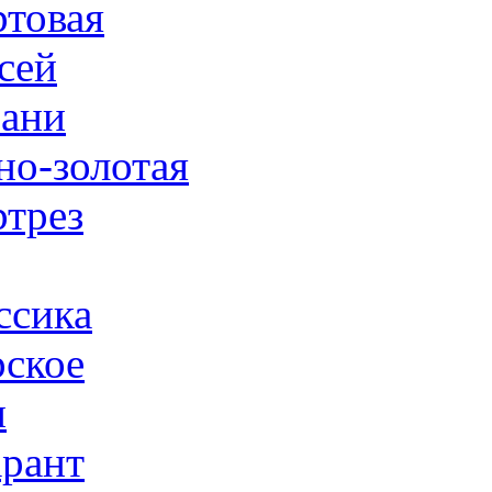
товая
сей
ани
но-золотая
трез
ссика
ское
н
рант