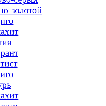
но-золотой
иго
ахит
тия
рант
тист
иго
урь
ахит
енга