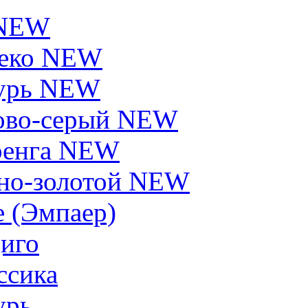
 NEW
еко NEW
урь NEW
ово-серый NEW
енга NEW
но-золотой NEW
e (Эмпаер)
иго
ссика
урь