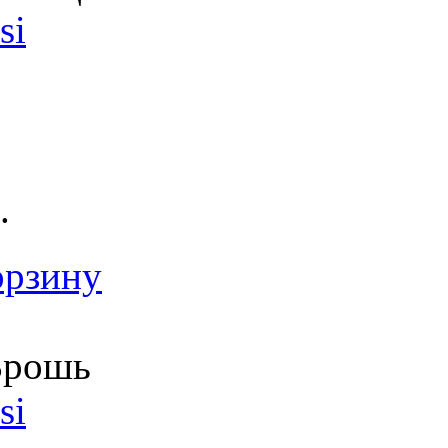
si
.
орзину
рошь
si