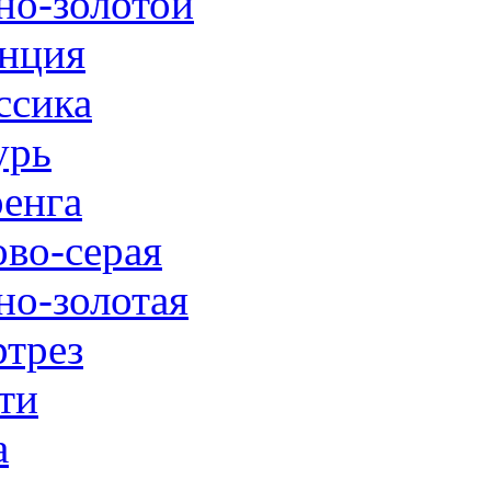
но-золотой
нция
ссика
урь
енга
ово-серая
но-золотая
трез
ти
а