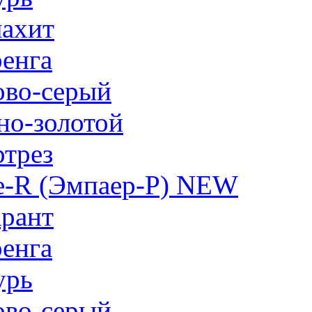
ахит
енга
ово-серый
но-золотой
трез
e-R (Эмпаер-P) NEW
рант
енга
урь
ово-серый