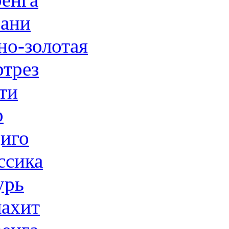
ани
но-золотая
трез
ти
р
иго
ссика
урь
ахит