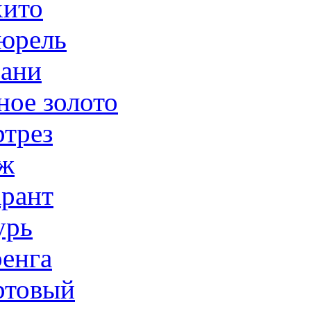
ито
юрель
ани
ное золото
трез
ж
рант
урь
енга
товый