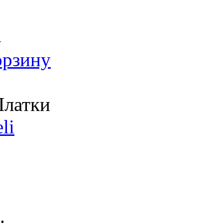
т
орзину
латки
li
.