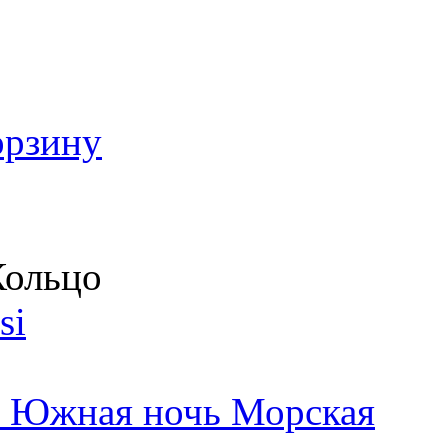
орзину
ольцо
si
0 Южная ночь Морская