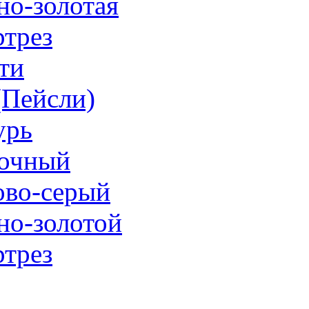
но-золотая
трез
ти
 (Пейсли)
урь
очный
ово-серый
но-золотой
трез