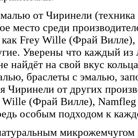
малью от Чиринели (техника 
бое место среди производите
 как Frey Wille (Фрай Вилле),
гие. Уверены что каждый из
е найдёт на свой вкус кольца
алью, браслеты с эмалью, зап
я Чиринели от других произ
y Wille (Фрай Вилле), Namfle
едь особым подходом к кажд
атуральным микрожемчугом и