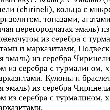
ели (chirineli), кольца с мик
ризолитом, топазами, агатами
чая перегородчатая эмаль) из 
ожемчугом из серебра с турм
атами и марказитами, Подвеск
 эмаль) из серебра Чиринели (
 из серебра с турмалином, х
арказитами. Кулоны и брасле
я эмаль) из серебра Чиринели 
 из серебра с турмалином, х
арказитами.