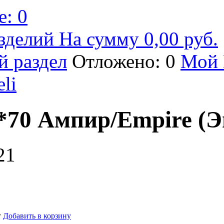
: 0
зделий На сумму 0,00 руб.
й раздел
Отложено: 0
Мой 
eli
*70 Ампир/Empire (Э
21
т
Добавить в корзину