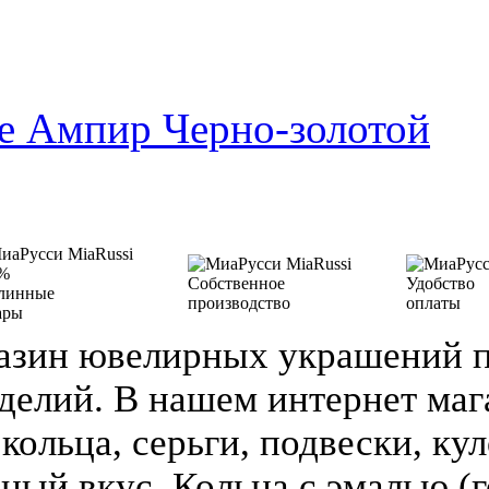
е Ампир Черно-золотой
%
Собственное
Удобство
линные
производство
оплаты
ары
азин ювелирных украшений п
делий. В нашем интернет ма
кольца, серьги, подвески, кул
зный вкус. Кольца с эмалью (г