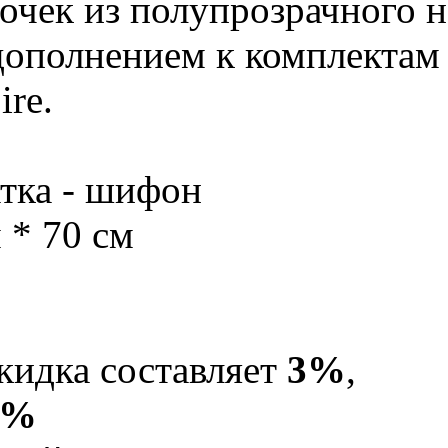
чек из полупрозрачного 
ополнением к комплектам
re.
тка - шифон
 * 70 см
кидка составляет
3%
,
5%