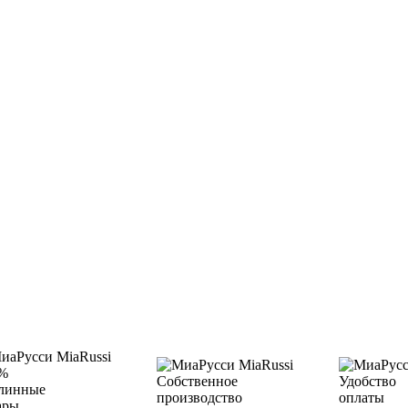
%
Собственное
Удобство
линные
производство
оплаты
ары