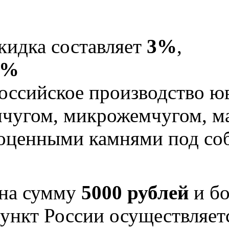
кидка составляет
3%
,
5%
оссийское производство юв
мчугом, микрожемчугом, м
гоценными камнями под со
 на сумму
5000 рублей
и бо
ункт России осуществляе