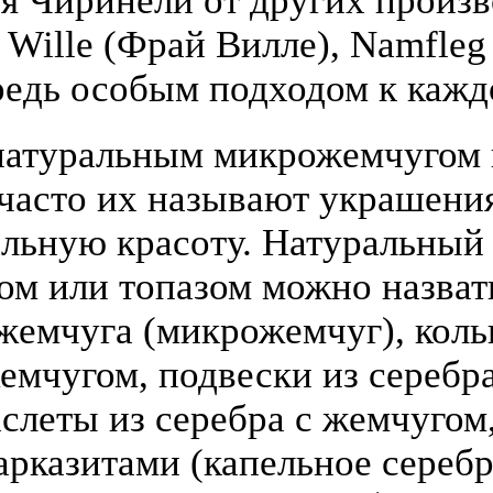
я Чиринели от других произ
y Wille (Фрай Вилле), Namfle
едь особым подходом к кажд
атуральным микрожемчугом и
(часто их называют украшени
льную красоту. Натуральный
том или топазом можно назва
жемчуга (микрожемчуг), коль
жемчугом, подвески из серебра
слеты из серебра с жемчугом,
арказитами (капельное серебр