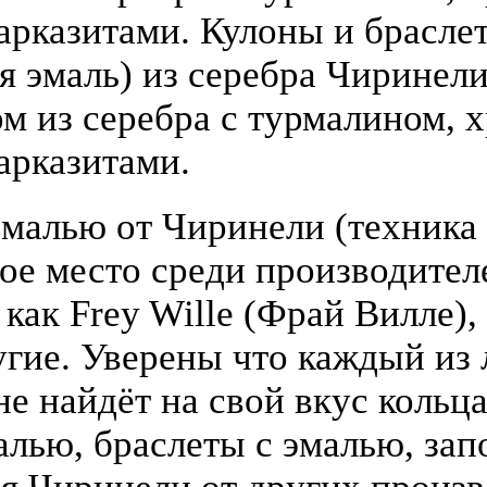
арказитами. Кулоны и брасле
я эмаль) из серебра Чиринели 
 из серебра с турмалином, х
арказитами.
малью от Чиринели (техника 
бое место среди производите
 как Frey Wille (Фрай Вилле),
гие. Уверены что каждый из
е найдёт на свой вкус кольца
алью, браслеты с эмалью, зап