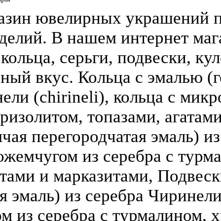
азин ювелирных украшений п
делий. В нашем интернет ма
кольца, серьги, подвески, кул
зный вкус. Кольца с эмалью (г
ели (chirineli), кольца с мик
ризолитом, топазами, агатами
чая перегородчатая эмаль) из 
ожемчугом из серебра с турм
атами и марказитами, Подвеск
 эмаль) из серебра Чиринели (
 из серебра с турмалином, х