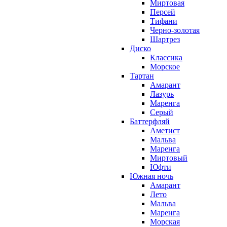
Миртовая
Персей
Тифани
Черно-золотая
Шартрез
Диско
Классика
Морское
Тартан
Амарант
Лазурь
Маренга
Серый
Баттерфляй
Аметист
Мальва
Маренга
Миртовый
Юфти
Южная ночь
Амарант
Лето
Мальва
Маренга
Морская