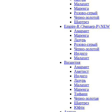
Малахит
Маренга
Розово-серый
Черно-золотой
Шартрез
Empire-R (Эмпаер-P) NEW
Амарант
Маренга
Лазурь
Розово-серый
Черно-золотой
Индиго
Малахит
Византия
Амарант
Аметист
Индиго
Лазурь
Малахит
Маренга
Тифани
Черно-золотая
Шартрез
Юфти
Ампир