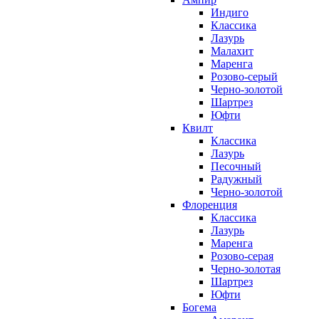
Индиго
Классика
Лазурь
Малахит
Маренга
Розово-серый
Черно-золотой
Шартрез
Юфти
Квилт
Классика
Лазурь
Песочный
Радужный
Черно-золотой
Флоренция
Классика
Лазурь
Маренга
Розово-серая
Черно-золотая
Шартрез
Юфти
Богема