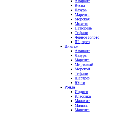
Амарант
Весна
Лазурь
Маренга
Морская
Мохито
Натюрель
Тифани
Черное золото
Шартрез
Винтаж
Амарант
Лазурь
Маренга
Миртовый
Морской
Тифани
Шартрез
Юфти
Ронда
Индиго
Классика
Малахит
Мальва
Маренга