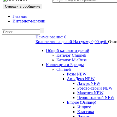
Главная
Интернет-магазин
Наименование: 0
Количество изделий На сумму 0,00 руб.
Отло
Общий каталог изделий
Каталог Chirineli
Каталог MiaRussi
Коллекции и Бренды
Chirineli
Розы NEW
Арт-Деко NEW
Лазурь NEW
Розово-серый NEW
Маренга NEW
Черно-золотой NEW
Empire (Эмпаер)
Индиго
Классика
Лазурь