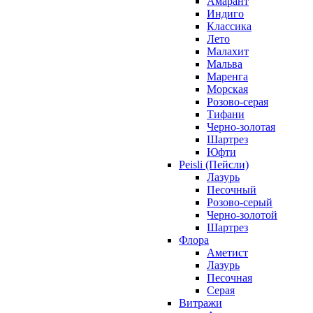
Амарант
Индиго
Классика
Лето
Малахит
Мальва
Маренга
Морская
Розово-серая
Тифани
Черно-золотая
Шартрез
Юфти
Peisli (Пейсли)
Лазурь
Песочный
Розово-серый
Черно-золотой
Шартрез
Флора
Аметист
Лазурь
Песочная
Серая
Витражи