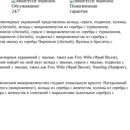
Обсуживание
Пожизненная
24/7
гарантия
велирных украшений представлены кольца, серьги, подвески, кулоны,
(chirineli), кольца с микрожемчугом из серебра с турмалином,
инели (chirineli), серьги с микрожемчугом из серебра с турмалином,
иринели (chirineli), подвески с микрожемчугом из серебра с
я эмаль) из серебра Чиринели (chirineli), Кулоны и браслеты с
велирных украшений с эмалью, таких как Frey Wille (Фрай Вилле),
е найдёт на свой вкус кольца с эмалью, серьги с эмалью, подвески с
ений с эмалью, таких как Frey Wille (Фрай Вилле), Namfleg (Намфлег),
 японским микорожемчугом) создают уникальную красоту. Натуральный
уга (микрожемчуг), кольца из серебра с жемчугом, кулоны из серебра с
бра с жемчугом в сочетаний с марказитами (капельное серебро) с