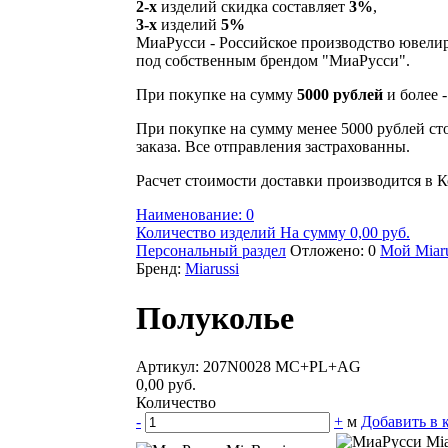
2-х
изделий скидка составляет
3%
,
3-х
изделий
5%
МиаРусси - Российское производство ювели
под собственным брендом "МиаРусси".
При покупке на сумму
5000 рублей
и более 
При покупке на сумму менее 5000 рублей ст
заказа. Все отправления застрахованны.
Расчет стоимости доставки производится в К
Наименование: 0
Количество изделий На сумму 0,00 руб.
Персональный раздел
Отложено: 0
Мой Miaru
Бренд:
Miarussi
Полуколье
Артикул: 207N0028 MC+PL+AG
0,00 руб.
Количество
-
+
м
Добавить в 