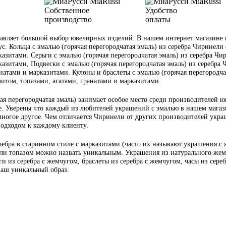
Собственное
Удобство
производство
оплаты
вляет большой выбор ювелирных изделий. В нашем интернет магазине ю
ус. Кольца с эмалью (горячая перегородчатая эмаль) из серебра Чиринели 
азитами. Серьги с эмалью (горячая перегородчатая эмаль) из серебра Чир
азитами, Подвески с эмалью (горячая перегородчатая эмаль) из серебра Ч
атами и марказитами. Кулоны и браслеты с эмалью (горячая перегородчата
итом, топазами, агатами, гранатами и марказитами.
я перегородчатая эмаль) занимает особое место среди производителей ю
. Уверены что каждый из любителей украшений с эмалью в нашем магазин
многое другое. Чем отличается Чиринели от других производителей украш
подходом к каждому клиенту.
ебра в старинном стиле с марказитами (часто их называют украшения с
или топазом можно назвать уникальным. Украшения из натурального жемч
и из серебра с жемчугом, браслеты из серебра с жемчугом, часы из сере
 ваш уникальный образ.