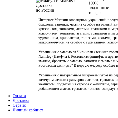
100%
Доставка
подлинные
по России
товары
Интернет Магазин ювелирных украшений предста
браслеты, запонки, часы из серебра на разный вк
хризолитом, топазами, агатами, гранатами и марк
хризолитом, топазами, агатами, гранатами и марк
турмалином, хризолитом, топазами, агатами, гран
микрожемчугом из серебра с турмалином, хризол
Украшения с эмалью от Чиринели (техника горяча
Namfleg (Намфлег), Ростовская финифть и другие
эмалью, браслеты с эмалью, запонки с эмалью и 
Ростовская финифть? В первую очередь особым 
Украшения с натуральным микрожемчугом из сер
жемчуг маленьких размеров с агатом, гранатом 
жемчугом, подвески из серебра с жемчугом, серьг
добавлением агатов, гранатов, топазов создадут
Оплата
Доставка
Сервис
Личный кабинет