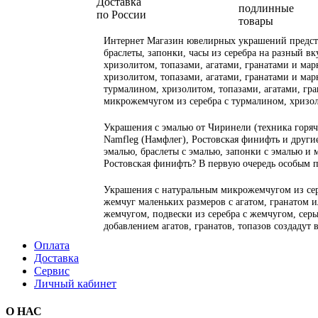
Доставка
подлинные
по России
товары
Интернет Магазин ювелирных украшений предста
браслеты, запонки, часы из серебра на разный вк
хризолитом, топазами, агатами, гранатами и марк
хризолитом, топазами, агатами, гранатами и марк
турмалином, хризолитом, топазами, агатами, гран
микрожемчугом из серебра с турмалином, хризол
Украшения с эмалью от Чиринели (техника горяча
Namfleg (Намфлег), Ростовская финифть и другие
эмалью, браслеты с эмалью, запонки с эмалью и 
Ростовская финифть? В первую очередь особым 
Украшения с натуральным микрожемчугом из сер
жемчуг маленьких размеров с агатом, гранатом 
жемчугом, подвески из серебра с жемчугом, серьг
добавлением агатов, гранатов, топазов создадут
Оплата
Доставка
Сервис
Личный кабинет
О НАС