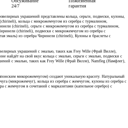
Обсуживание
Пожизненная
24/7
гарантия
велирных украшений представлены кольца, серьги, подвески, кулоны,
(chirineli), кольца с микрожемчугом из серебра с турмалином,
инели (chirineli), серьги с микрожемчугом из серебра с турмалином,
иринели (chirineli), подвески с микрожемчугом из серебра с
я эмаль) из серебра Чиринели (chirineli), Кулоны и браслеты с
велирных украшений с эмалью, таких как Frey Wille (Фрай Вилле),
е найдёт на свой вкус кольца с эмалью, серьги с эмалью, подвески с
ений с эмалью, таких как Frey Wille (Фрай Вилле), Namfleg (Намфлег),
 японским микорожемчугом) создают уникальную красоту. Натуральный
уга (микрожемчуг), кольца из серебра с жемчугом, кулоны из серебра с
бра с жемчугом в сочетаний с марказитами (капельное серебро) с