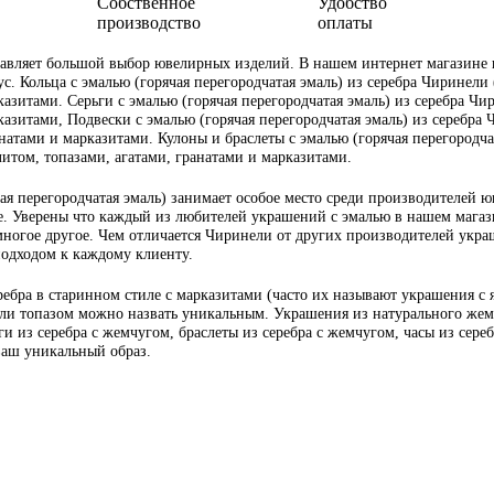
Собственное
Удобство
производство
оплаты
вляет большой выбор ювелирных изделий. В нашем интернет магазине ю
ус. Кольца с эмалью (горячая перегородчатая эмаль) из серебра Чиринели 
азитами. Серьги с эмалью (горячая перегородчатая эмаль) из серебра Чир
азитами, Подвески с эмалью (горячая перегородчатая эмаль) из серебра Ч
атами и марказитами. Кулоны и браслеты с эмалью (горячая перегородчата
итом, топазами, агатами, гранатами и марказитами.
я перегородчатая эмаль) занимает особое место среди производителей ю
. Уверены что каждый из любителей украшений с эмалью в нашем магазин
многое другое. Чем отличается Чиринели от других производителей украш
подходом к каждому клиенту.
ебра в старинном стиле с марказитами (часто их называют украшения с
или топазом можно назвать уникальным. Украшения из натурального жемч
и из серебра с жемчугом, браслеты из серебра с жемчугом, часы из сере
 ваш уникальный образ.