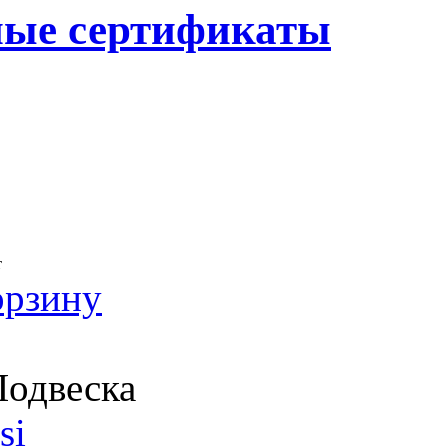
ные сертификаты
т
орзину
одвеска
si