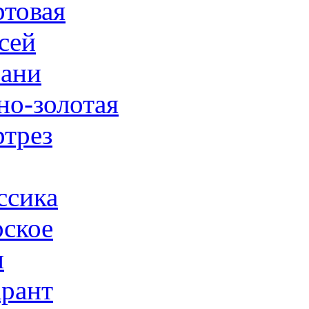
товая
сей
ани
но-золотая
трез
ссика
ское
н
рант