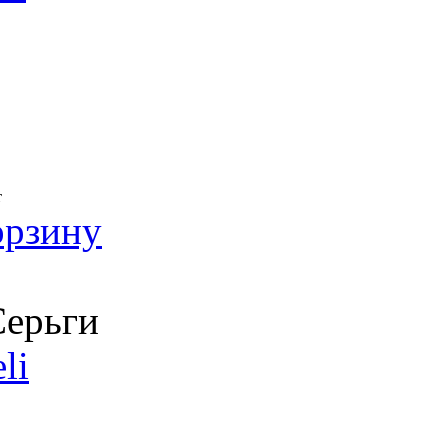
т
орзину
ерьги
li