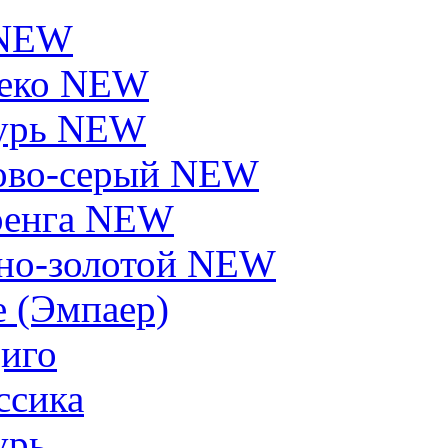
 NEW
еко NEW
урь NEW
ово-серый NEW
енга NEW
но-золотой NEW
e (Эмпаер)
иго
ссика
урь