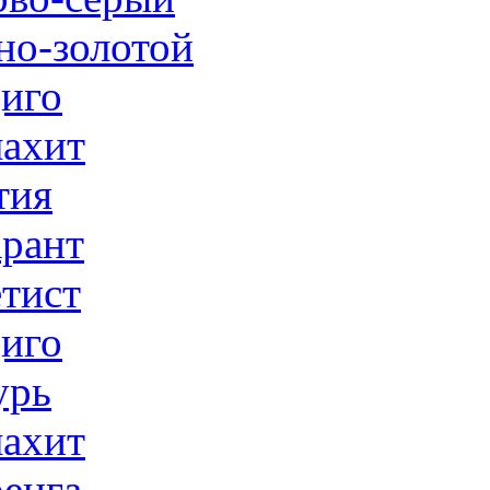
но-золотой
иго
ахит
тия
рант
тист
иго
урь
ахит
енга