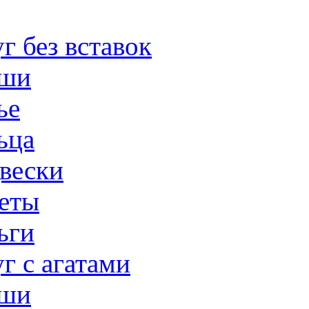
г без вставок
ши
ье
ьца
вески
еты
ьги
г с агатами
ши