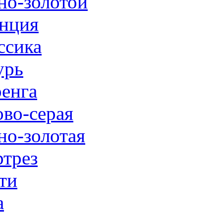
но-золотой
нция
ссика
урь
енга
ово-серая
но-золотая
трез
ти
а