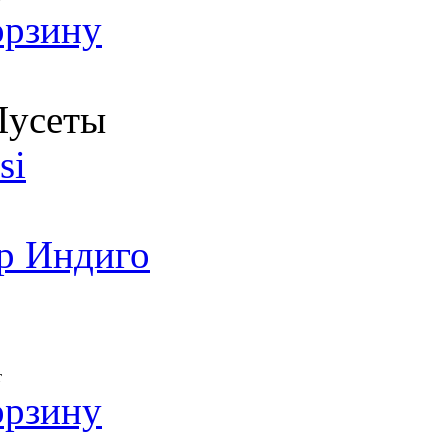
орзину
усеты
si
р Индиго
т
орзину