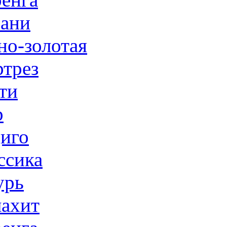
ани
но-золотая
трез
ти
р
иго
ссика
урь
ахит