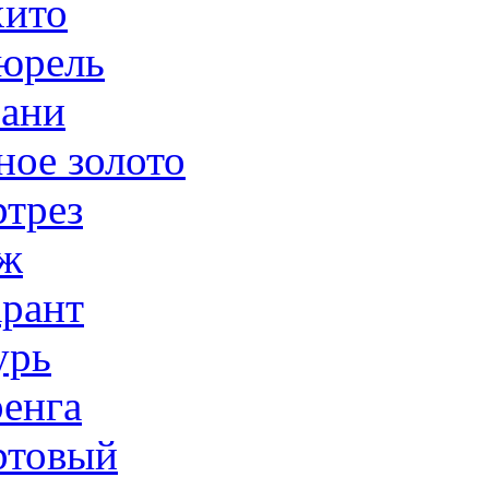
ито
юрель
ани
ное золото
трез
ж
рант
урь
енга
товый