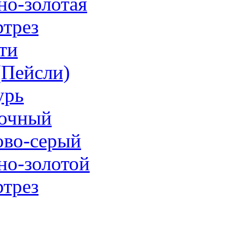
но-золотая
трез
ти
 (Пейсли)
урь
очный
ово-серый
но-золотой
трез