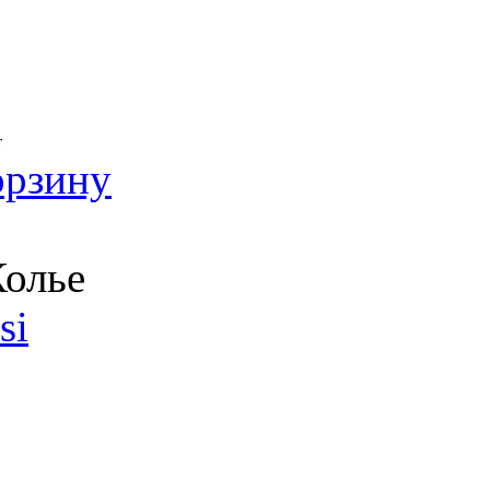
т
орзину
олье
si