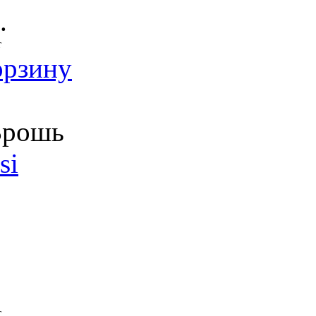
.
т
орзину
рошь
si
т