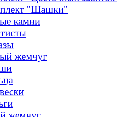
плект "Шашки"
ые камни
тисты
азы
ый жемчуг
ши
ьца
вески
ьги
й жемчуг