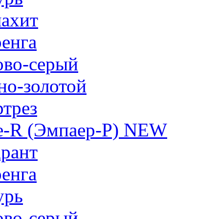
ахит
енга
ово-серый
но-золотой
трез
e-R (Эмпаер-P) NEW
рант
енга
урь
ово-серый