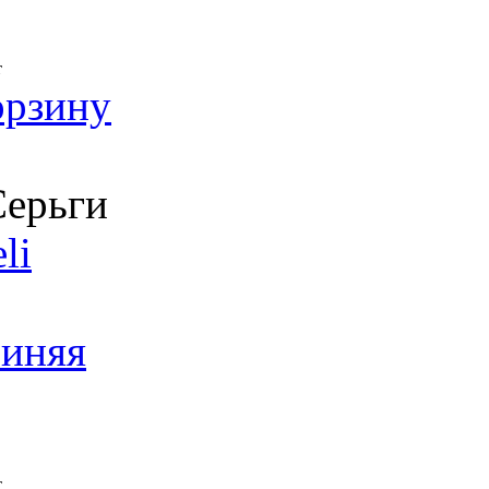
т
орзину
ерьги
li
Синяя
т