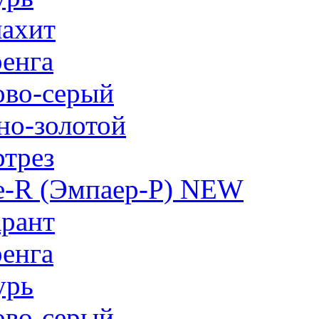
ахит
енга
ово-серый
но-золотой
трез
e-R (Эмпаер-P) NEW
рант
енга
урь
ово-серый