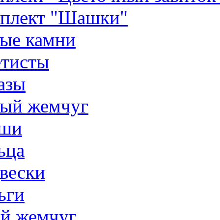
плект "Шашки"
ые камни
тисты
азы
ый жемчуг
ши
ьца
вески
ьги
й жемчуг