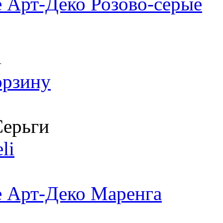
 Арт-Деко Розово-серые
т
орзину
ерьги
li
е Арт-Деко Маренга