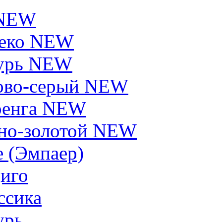
 NEW
еко NEW
урь NEW
ово-серый NEW
енга NEW
но-золотой NEW
e (Эмпаер)
иго
ссика
урь