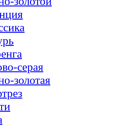
но-золотой
нция
ссика
урь
енга
ово-серая
но-золотая
трез
ти
а