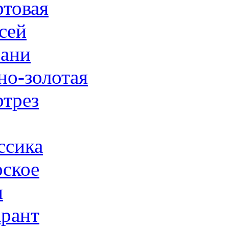
товая
сей
ани
но-золотая
трез
ссика
ское
н
рант