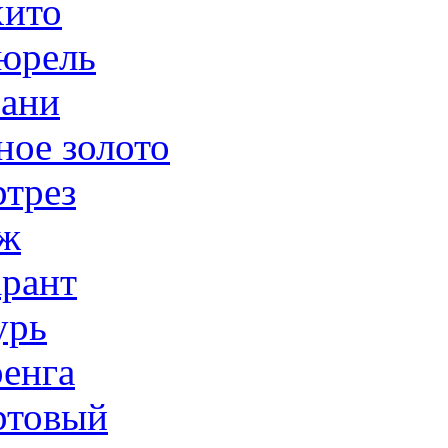
ито
юрель
ани
ное золото
трез
ж
рант
урь
енга
товый