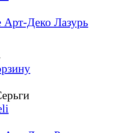
 Арт-Деко Лазурь
т
орзину
ерьги
li