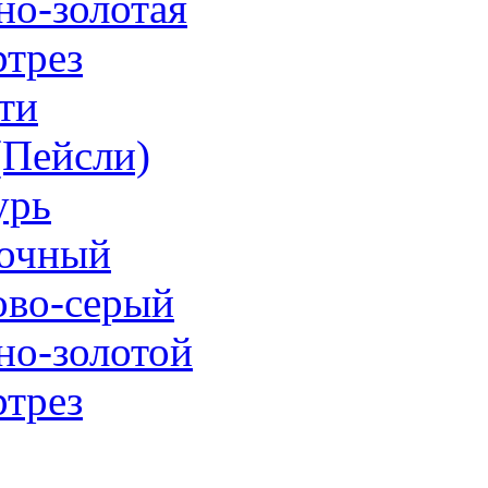
но-золотая
трез
ти
 (Пейсли)
урь
очный
ово-серый
но-золотой
трез