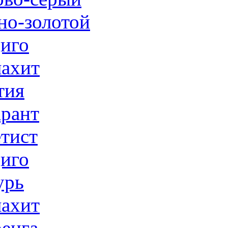
но-золотой
иго
ахит
тия
рант
тист
иго
урь
ахит
енга