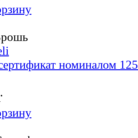
орзину
рошь
li
сертификат номиналом 125
.
т
орзину