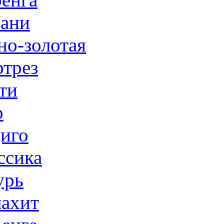
ани
но-золотая
трез
ти
р
иго
ссика
урь
ахит