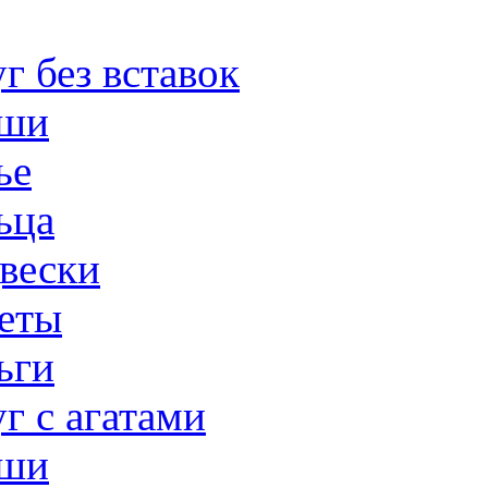
г без вставок
ши
ье
ьца
вески
еты
ьги
г с агатами
ши