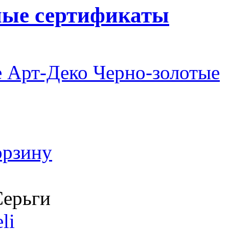
ные сертификаты
 Арт-Деко Черно-золотые
орзину
ерьги
li