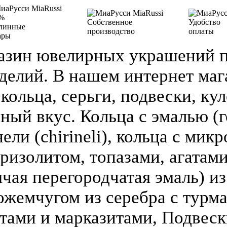
%
Собственное
Удобство
линные
производство
оплаты
ары
азин ювелирных украшений п
делий. В нашем интернет ма
кольца, серьги, подвески, кул
зный вкус. Кольца с эмалью (г
ели (chirineli), кольца с мик
ризолитом, топазами, агатами
чая перегородчатая эмаль) из 
ожемчугом из серебра с турм
атами и марказитами, Подвеск