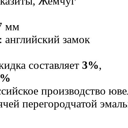
казиты, Жемчуг
7 мм
: английский замок
кидка составляет
3%
,
5%
Российское производство юв
рячей перегородчатой эма