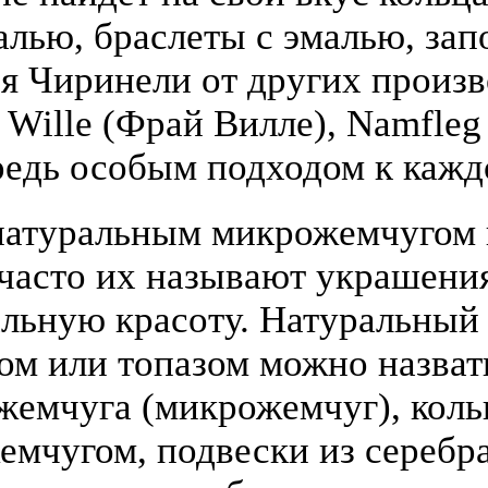
алью, браслеты с эмалью, зап
я Чиринели от других произ
y Wille (Фрай Вилле), Namfle
едь особым подходом к кажд
атуральным микрожемчугом и
(часто их называют украшени
льную красоту. Натуральный
том или топазом можно назва
жемчуга (микрожемчуг), коль
жемчугом, подвески из серебра