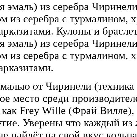
 эмаль) из серебра Чиринели (
 из серебра с турмалином, х
арказитами. Кулоны и брасле
я эмаль) из серебра Чиринели 
 из серебра с турмалином, х
арказитами.
малью от Чиринели (техника 
бое место среди производите
 как Frey Wille (Фрай Вилле),
гие. Уверены что каждый из
е найдёт на свой вкус кольца