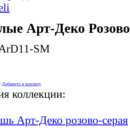
eli
лые Арт-Деко Розово
-ArD11-SM
т
Добавить в корзину
ия коллекции:
шь Арт-Деко розово-серая