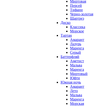
Миртовая
Персей
Тифани
Черно-золотая
Шартрез
Диско
Классика
Морское
Тартан
Амарант
Лазурь
Маренга
Серый
Баттерфляй
Аметист
Мальва
Маренга
Миртовый
Юфти
Южная ночь
Амарант
Лето
Мальва
Маренга
Морская