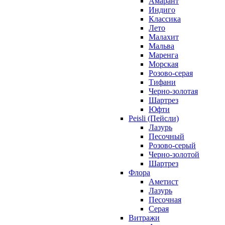
Амарант
Индиго
Классика
Лето
Малахит
Мальва
Маренга
Морская
Розово-серая
Тифани
Черно-золотая
Шартрез
Юфти
Peisli (Пейсли)
Лазурь
Песочный
Розово-серый
Черно-золотой
Шартрез
Флора
Аметист
Лазурь
Песочная
Серая
Витражи