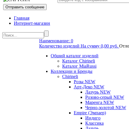
Главная
Интернет-магазин
Наименование: 0
Количество изделий На сумму 0,00 руб.
Отло
Общий каталог изделий
Каталог Chirineli
Каталог MiaRussi
Коллекции и Бренды
Chirineli
Розы NEW
Арт-Деко NEW
Лазурь NEW
Розово-серый NEW
Маренга NEW
Черно-золотой NEW
Empire (Эмпаер)
Индиго
Классика
Лазурь