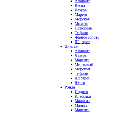
Амарант
Весна
Лазурь
Маренга
Морская
Мохито
Натюрель
Тифани
Черное золото
Шартрез
Винтаж
Амарант
Лазурь
Маренга
Миртовый
Морской
Тифани
Шартрез
Юфти
Ронда
Индиго
Классика
Малахит
Мальва
Маренга