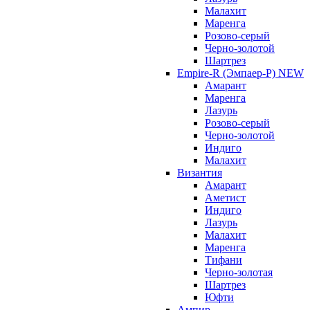
Малахит
Маренга
Розово-серый
Черно-золотой
Шартрез
Empire-R (Эмпаер-P) NEW
Амарант
Маренга
Лазурь
Розово-серый
Черно-золотой
Индиго
Малахит
Византия
Амарант
Аметист
Индиго
Лазурь
Малахит
Маренга
Тифани
Черно-золотая
Шартрез
Юфти
Ампир