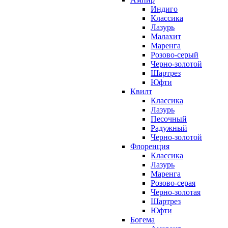
Индиго
Классика
Лазурь
Малахит
Маренга
Розово-серый
Черно-золотой
Шартрез
Юфти
Квилт
Классика
Лазурь
Песочный
Радужный
Черно-золотой
Флоренция
Классика
Лазурь
Маренга
Розово-серая
Черно-золотая
Шартрез
Юфти
Богема