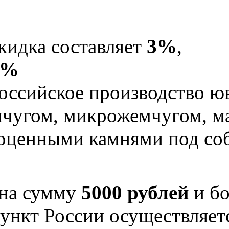
кидка составляет
3%
,
5%
оссийское производство юв
мчугом, микрожемчугом, м
гоценными камнями под со
 на сумму
5000 рублей
и бо
ункт России осуществляе