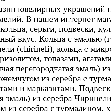
азин ювелирных украшений п
делий. В нашем интернет ма
кольца, серьги, подвески, кул
зный вкус. Кольца с эмалью (г
ели (chirineli), кольца с мик
ризолитом, топазами, агатами
чая перегородчатая эмаль) из 
ожемчугом из серебра с турм
атами и марказитами, Подвеск
 эмаль) из серебра Чиринели (
 из серебра с турмалином, х