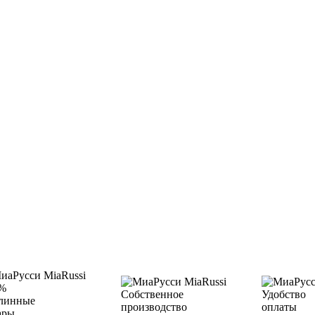
%
Собственное
Удобство
линные
производство
оплаты
ары