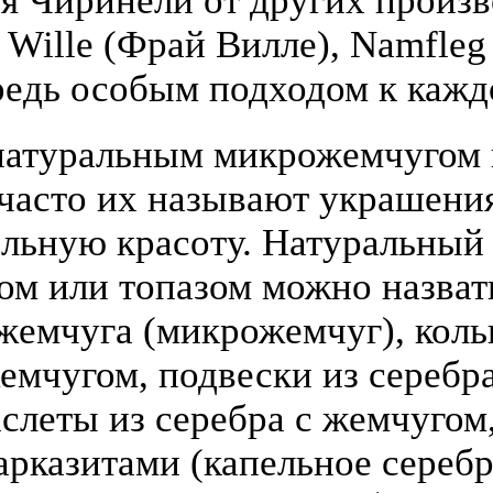
я Чиринели от других произ
y Wille (Фрай Вилле), Namfle
едь особым подходом к кажд
атуральным микрожемчугом и
(часто их называют украшени
льную красоту. Натуральный
том или топазом можно назва
жемчуга (микрожемчуг), коль
жемчугом, подвески из серебра
слеты из серебра с жемчугом,
арказитами (капельное серебр