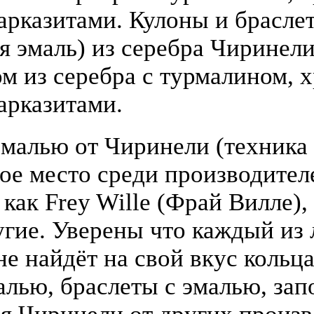
арказитами. Кулоны и брасле
я эмаль) из серебра Чиринели 
 из серебра с турмалином, х
арказитами.
малью от Чиринели (техника 
бое место среди производите
 как Frey Wille (Фрай Вилле),
гие. Уверены что каждый из
е найдёт на свой вкус кольца
алью, браслеты с эмалью, зап