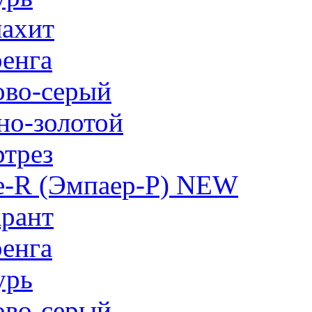
ахит
енга
ово-серый
но-золотой
трез
e-R (Эмпаер-P) NEW
рант
енга
урь
ово-серый