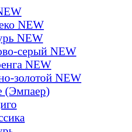
 NEW
еко NEW
урь NEW
ово-серый NEW
енга NEW
но-золотой NEW
e (Эмпаер)
иго
ссика
урь