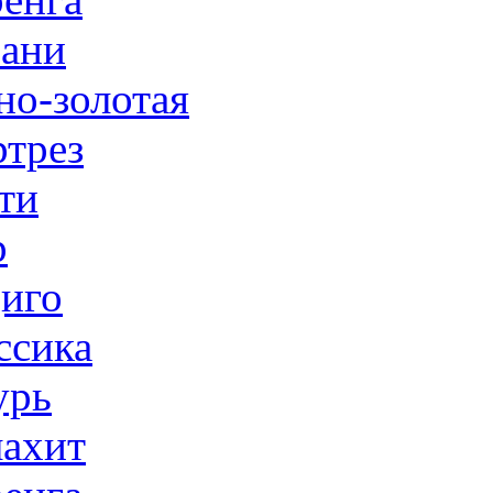
ани
но-золотая
трез
ти
р
иго
ссика
урь
ахит