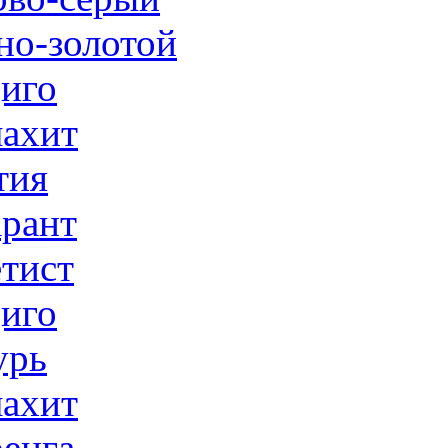
но-золотой
иго
ахит
тия
рант
тист
иго
урь
ахит
енга