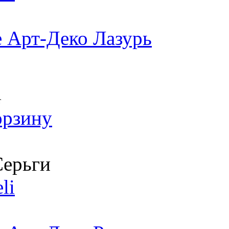
 Арт-Деко Лазурь
т
орзину
ерьги
li