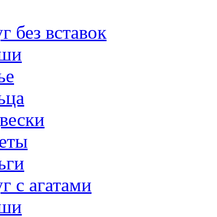
г без вставок
ши
ье
ьца
вески
еты
ьги
г с агатами
ши