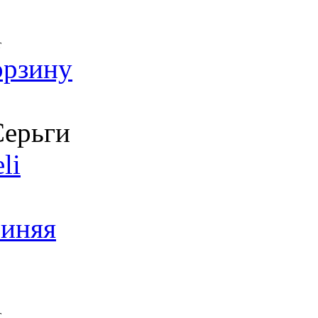
т
орзину
ерьги
li
Синяя
т