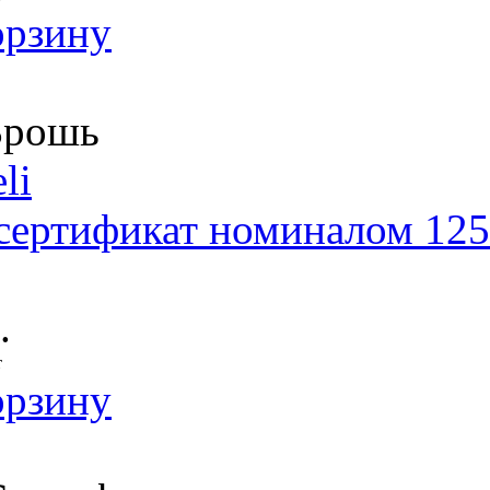
орзину
рошь
li
сертификат номиналом 125
.
т
орзину