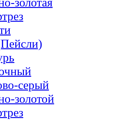
но-золотая
трез
ти
 (Пейсли)
урь
очный
ово-серый
но-золотой
трез