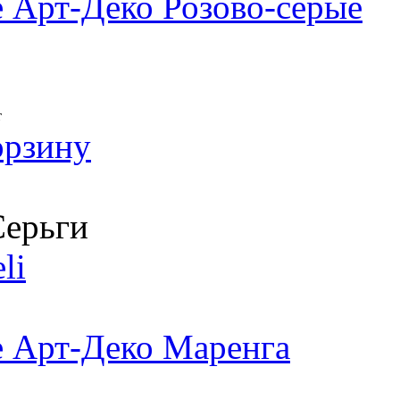
 Арт-Деко Розово-серые
т
орзину
ерьги
li
е Арт-Деко Маренга