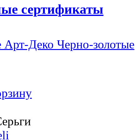
ные сертификаты
 Арт-Деко Черно-золотые
орзину
ерьги
li