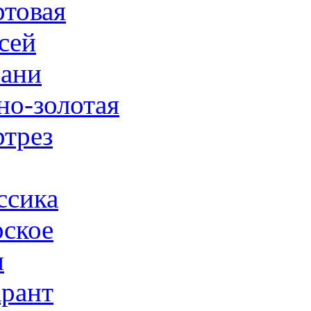
товая
сей
ани
но-золотая
трез
ссика
ское
н
рант