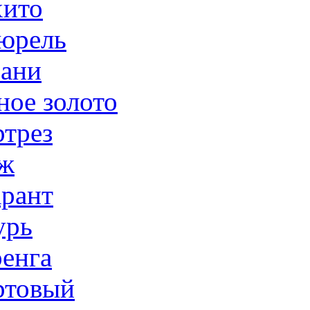
ито
юрель
ани
ное золото
трез
ж
рант
урь
енга
товый