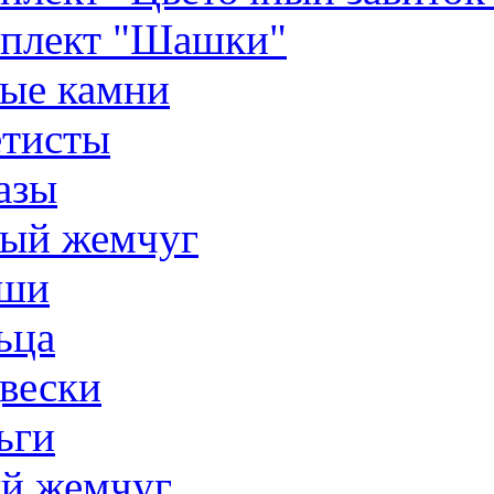
плект "Шашки"
ые камни
тисты
азы
ый жемчуг
ши
ьца
вески
ьги
й жемчуг