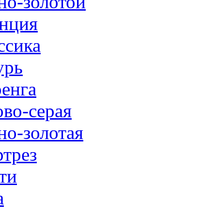
но-золотой
нция
ссика
урь
енга
ово-серая
но-золотая
трез
ти
а