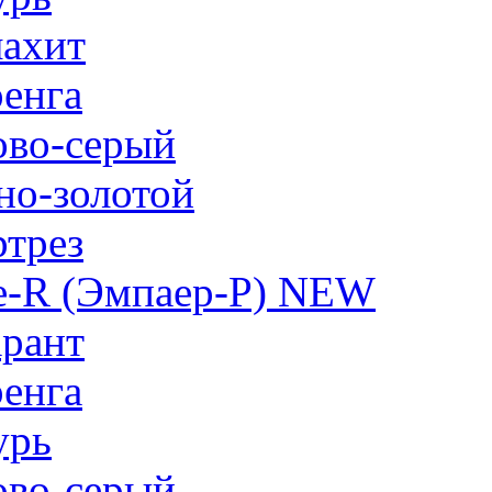
ахит
енга
ово-серый
но-золотой
трез
e-R (Эмпаер-P) NEW
рант
енга
урь
ово-серый