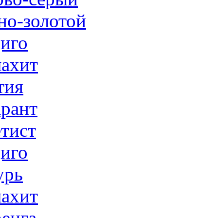
но-золотой
иго
ахит
тия
рант
тист
иго
урь
ахит
енга