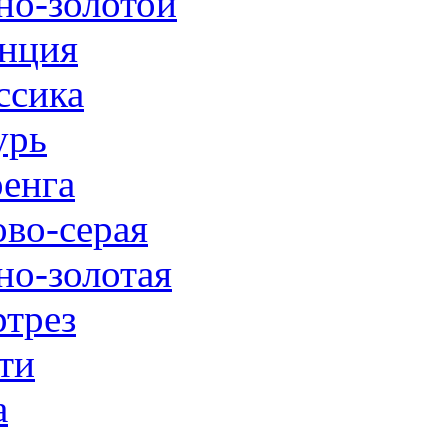
но-золотой
нция
ссика
урь
енга
ово-серая
но-золотая
трез
ти
а