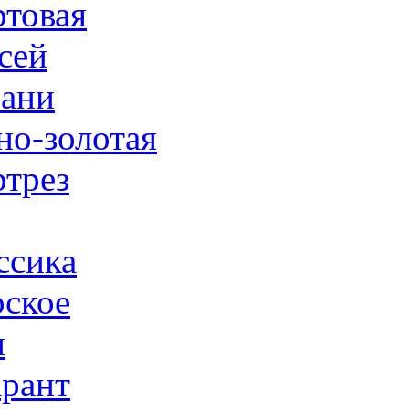
товая
сей
ани
но-золотая
трез
ссика
ское
н
рант