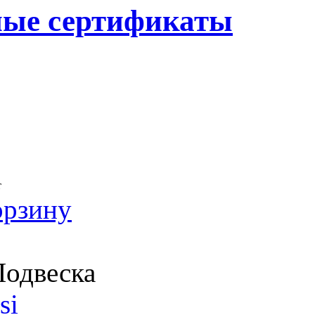
ные сертификаты
т
орзину
одвеска
si