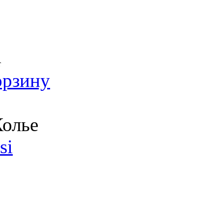
т
орзину
олье
si