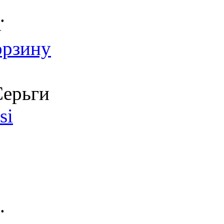
.
т
орзину
ерьги
si
.