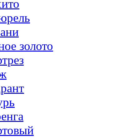
ито
юрель
ани
ное золото
трез
ж
рант
урь
енга
товый