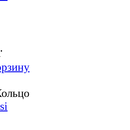
.
т
орзину
ольцо
si