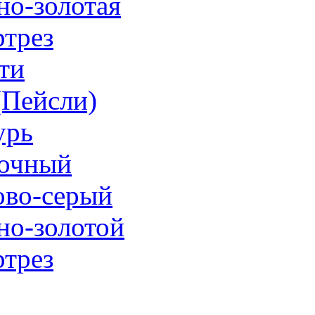
но-золотая
трез
ти
 (Пейсли)
урь
очный
ово-серый
но-золотой
трез