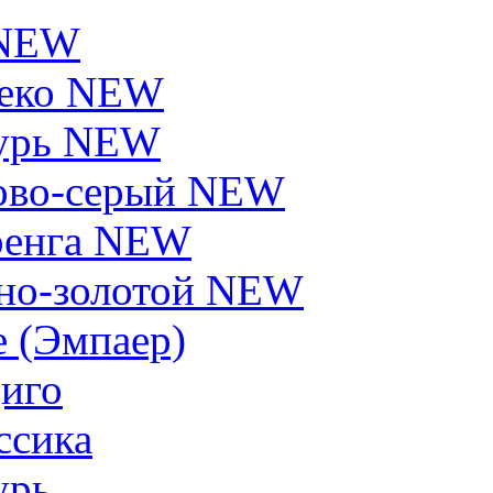
 NEW
еко NEW
урь NEW
ово-серый NEW
енга NEW
но-золотой NEW
e (Эмпаер)
иго
ссика
урь