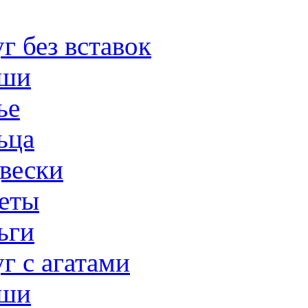
г без вставок
ши
ье
ьца
вески
еты
ьги
г с агатами
ши