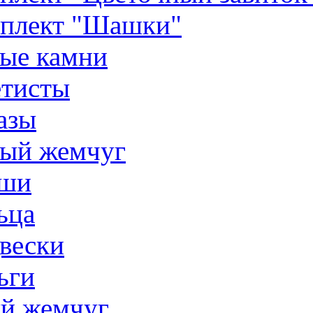
плект "Шашки"
ые камни
тисты
азы
ый жемчуг
ши
ьца
вески
ьги
й жемчуг