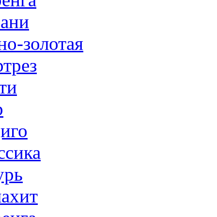
ани
но-золотая
трез
ти
р
иго
ссика
урь
ахит