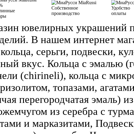
%
Собственное
Удобство
линные
производство
оплаты
ары
азин ювелирных украшений п
делий. В нашем интернет ма
кольца, серьги, подвески, кул
зный вкус. Кольца с эмалью (г
ели (chirineli), кольца с мик
ризолитом, топазами, агатами
чая перегородчатая эмаль) из 
ожемчугом из серебра с турм
атами и марказитами, Подвеск