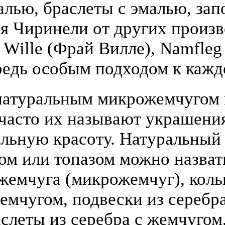
алью, браслеты с эмалью, зап
я Чиринели от других произ
y Wille (Фрай Вилле), Namfle
едь особым подходом к кажд
атуральным микрожемчугом и
(часто их называют украшени
льную красоту. Натуральный
том или топазом можно назва
жемчуга (микрожемчуг), коль
жемчугом, подвески из серебра
слеты из серебра с жемчугом,