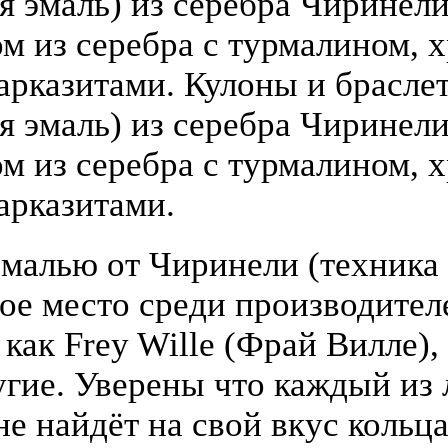
 эмаль) из серебра Чиринели (
 из серебра с турмалином, х
арказитами. Кулоны и брасле
я эмаль) из серебра Чиринели 
 из серебра с турмалином, х
арказитами.
малью от Чиринели (техника 
бое место среди производите
 как Frey Wille (Фрай Вилле),
гие. Уверены что каждый из
е найдёт на свой вкус кольца