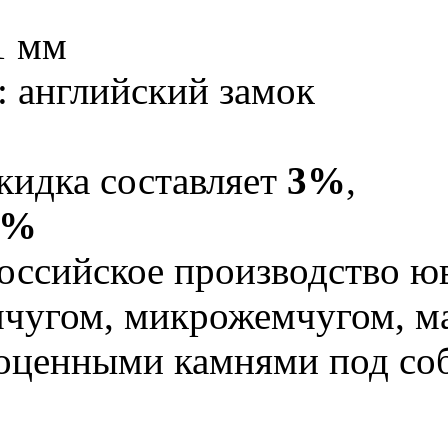
1 мм
: английский замок
кидка составляет
3%
,
5%
оссийское производство юв
мчугом, микрожемчугом, м
гоценными камнями под со