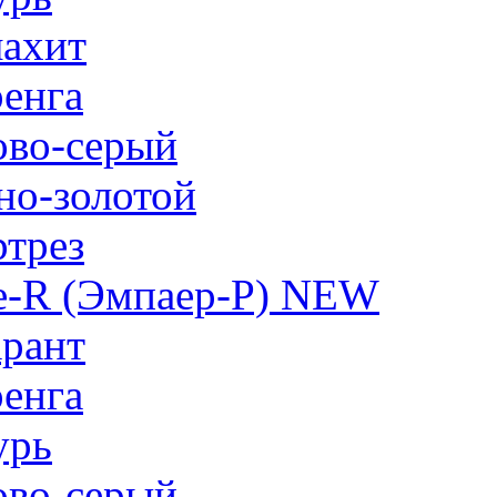
ахит
енга
ово-серый
но-золотой
трез
e-R (Эмпаер-P) NEW
рант
енга
урь
ово-серый