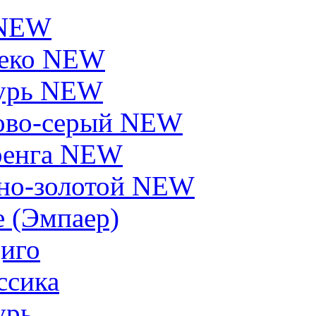
 NEW
еко NEW
урь NEW
ово-серый NEW
енга NEW
но-золотой NEW
e (Эмпаер)
иго
ссика
урь