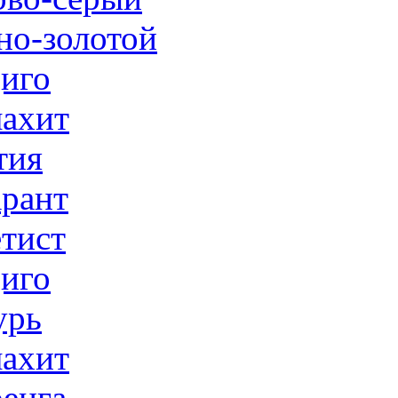
но-золотой
иго
ахит
тия
рант
тист
иго
урь
ахит
енга