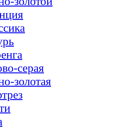
но-золотой
нция
ссика
урь
енга
ово-серая
но-золотая
трез
ти
а