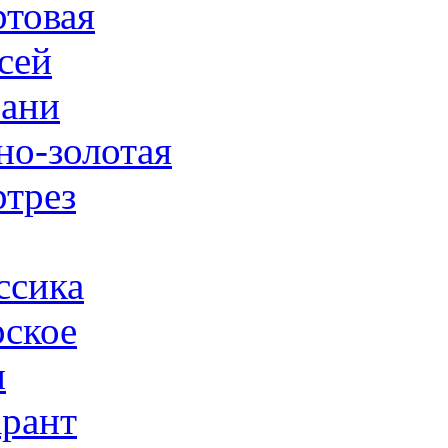
товая
сей
ани
но-золотая
трез
ссика
ское
н
рант