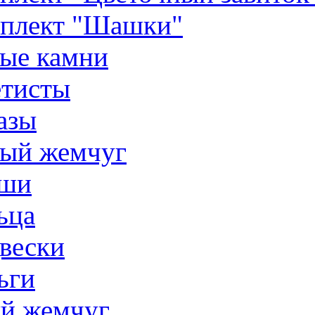
плект "Шашки"
ые камни
тисты
азы
ый жемчуг
ши
ьца
вески
ьги
й жемчуг