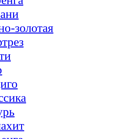
ани
но-золотая
трез
ти
р
иго
ссика
урь
ахит