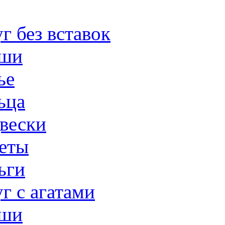
г без вставок
ши
ье
ьца
вески
еты
ьги
г с агатами
ши