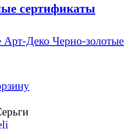
ные сертификаты
 Арт-Деко Черно-золотые
орзину
ерьги
li