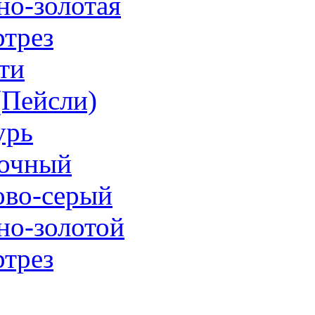
но-золотая
трез
ти
 (Пейсли)
урь
очный
ово-серый
но-золотой
трез