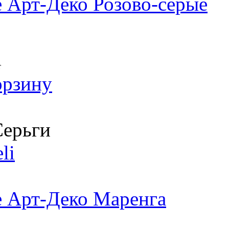
 Арт-Деко Розово-серые
т
орзину
ерьги
li
е Арт-Деко Маренга