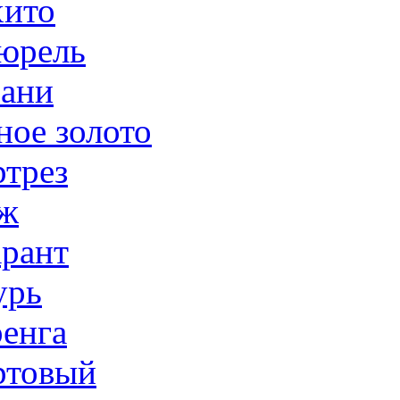
ито
юрель
ани
ное золото
трез
ж
рант
урь
енга
товый