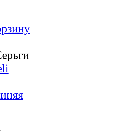
т
орзину
ерьги
li
Синяя
т