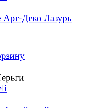
 Арт-Деко Лазурь
т
орзину
ерьги
li