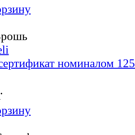
орзину
рошь
li
сертификат номиналом 125
.
т
орзину