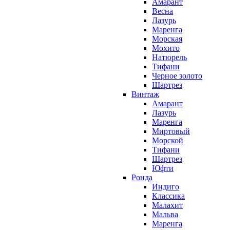
Амарант
Весна
Лазурь
Маренга
Морская
Мохито
Натюрель
Тифани
Черное золото
Шартрез
Винтаж
Амарант
Лазурь
Маренга
Миртовый
Морской
Тифани
Шартрез
Юфти
Ронда
Индиго
Классика
Малахит
Мальва
Маренга