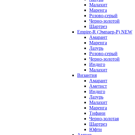
Малахит
Маренга
Розово-серый
Черно-золотой
Шартрез
Empire-R (Эмпаер-P) NEW
Амарант
Маренга
Лазурь
Розово-серый
Черно-золотой
Индиго
Малахит
Византия
Амарант
Аметист
Индиго
Лазурь
Малахит
Маренга
Тифани
Черно-золотая
Шартрез
Юфти
Ампир