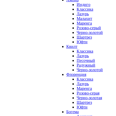
Индиго
Классика
Лазурь
Малахит
Маренга
Розово-серый
Черно-золотой
Шартрез
Юфти
Квилт
Классика
Лазурь
Песочный
Радужный
Черно-золотой
Флоренция
Классика
Лазурь
Маренга
Розово-серая
Черно-золотая
Шартрез
Юфти
Богема