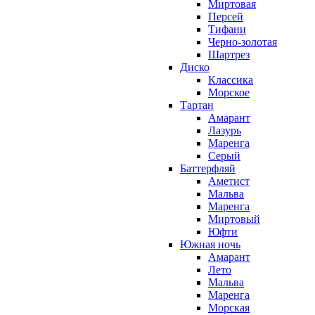
Миртовая
Персей
Тифани
Черно-золотая
Шартрез
Диско
Классика
Морское
Тартан
Амарант
Лазурь
Маренга
Серый
Баттерфляй
Аметист
Мальва
Маренга
Миртовый
Юфти
Южная ночь
Амарант
Лето
Мальва
Маренга
Морская