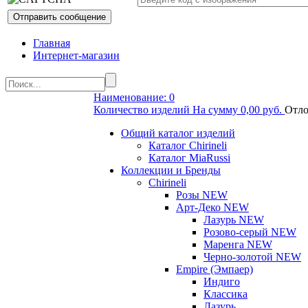
Главная
Интернет-магазин
Наименование: 0
Количество изделий На сумму 0,00 руб.
Отло
Общий каталог изделий
Каталог Chirineli
Каталог MiaRussi
Коллекции и Бренды
Chirineli
Розы NEW
Арт-Деко NEW
Лазурь NEW
Розово-серый NEW
Маренга NEW
Черно-золотой NEW
Empire (Эмпаер)
Индиго
Классика
Лазурь