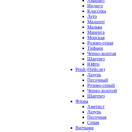
Амарант
Индиго
Классика
Лето
Малахит
Мальва
Маренга
Морская
Розово-серая
Тифани
Черно-золотая
Шартрез
Юфти
Peisli (Пейсли)
Лазурь
Песочный
Розово-серый
Черно-золотой
Шартрез
Флора
Аметист
Лазурь
Песочная
Серая
Витражи