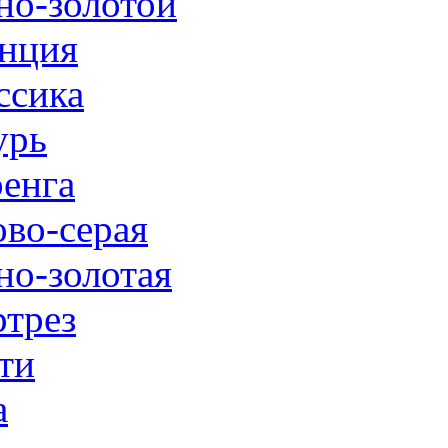
но-золотой
нция
ссика
урь
енга
ово-серая
но-золотая
трез
ти
а