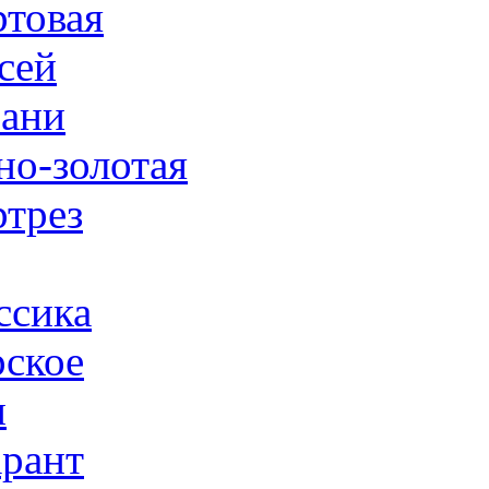
товая
сей
ани
но-золотая
трез
ссика
ское
н
рант