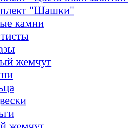
плект "Шашки"
ые камни
тисты
азы
ый жемчуг
ши
ьца
вески
ьги
й жемчуг