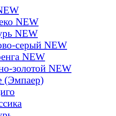
 NEW
еко NEW
урь NEW
ово-серый NEW
енга NEW
но-золотой NEW
e (Эмпаер)
иго
ссика
урь