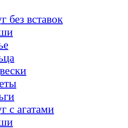
г без вставок
ши
ье
ьца
вески
еты
ьги
г с агатами
ши