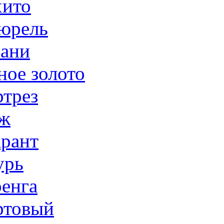
ито
юрель
ани
ное золото
трез
ж
рант
урь
енга
товый