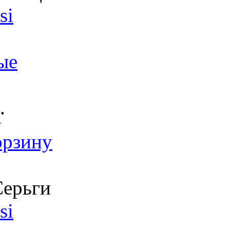
si
ые
.
т
орзину
ерьги
si