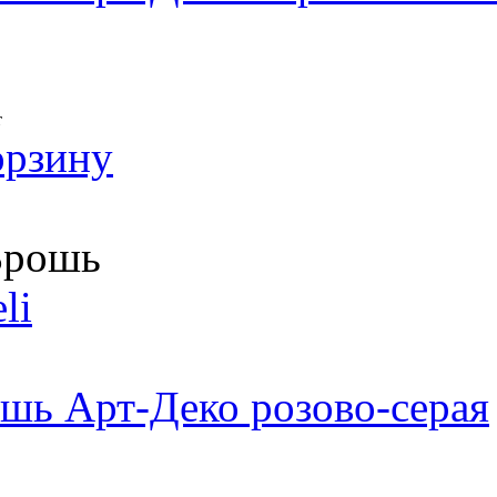
т
орзину
рошь
li
шь Арт-Деко розово-серая