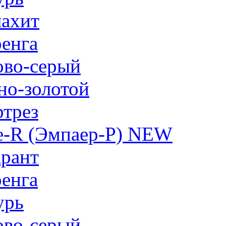
ахит
енга
ово-серый
но-золотой
трез
e-R (Эмпаер-P) NEW
рант
енга
урь
ово-серый