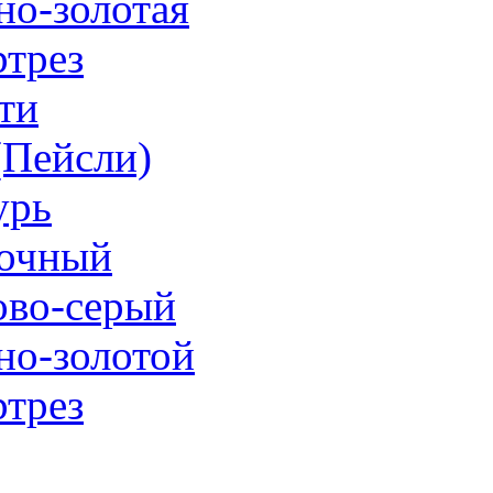
но-золотая
трез
ти
 (Пейсли)
урь
очный
ово-серый
но-золотой
трез