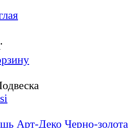
глая
.
т
орзину
одвеска
si
шь Арт-Деко Черно-золота