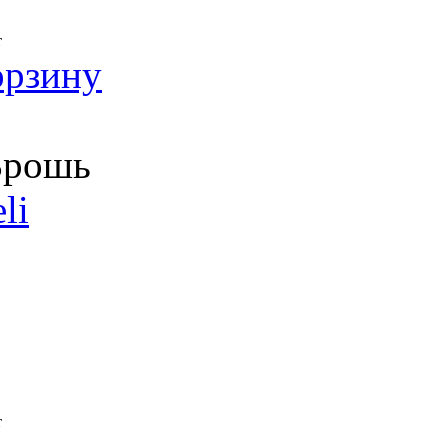
т
орзину
рошь
li
т