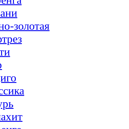
ани
но-золотая
трез
ти
р
иго
ссика
урь
ахит