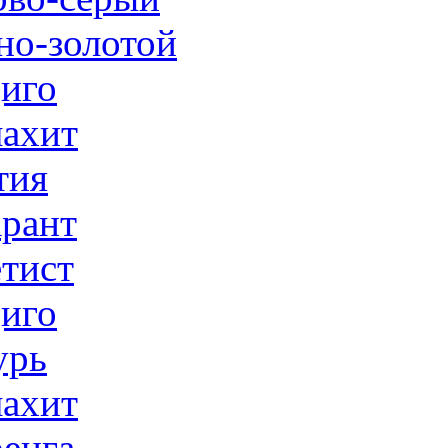
но-золотой
иго
ахит
тия
рант
тист
иго
урь
ахит
енга