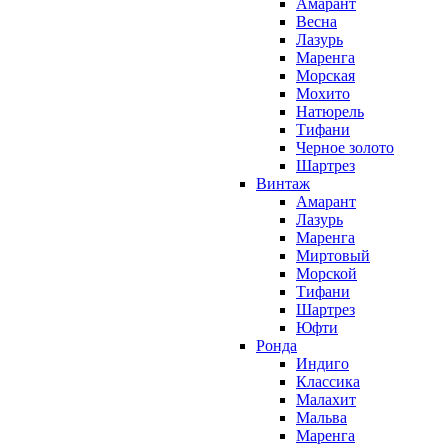
Амарант
Весна
Лазурь
Маренга
Морская
Мохито
Натюрель
Тифани
Черное золото
Шартрез
Винтаж
Амарант
Лазурь
Маренга
Миртовый
Морской
Тифани
Шартрез
Юфти
Ронда
Индиго
Классика
Малахит
Мальва
Маренга