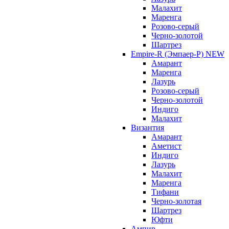
Малахит
Маренга
Розово-серый
Черно-золотой
Шартрез
Empire-R (Эмпаер-P) NEW
Амарант
Маренга
Лазурь
Розово-серый
Черно-золотой
Индиго
Малахит
Византия
Амарант
Аметист
Индиго
Лазурь
Малахит
Маренга
Тифани
Черно-золотая
Шартрез
Юфти
Ампир