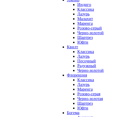
Индиго
Классика
Лазурь
Малахит
Маренга
Розово-серый
Черно-золотой
Шартрез
Юфти
Квилт
Классика
Лазурь
Песочный
Радужный
Черно-золотой
Флоренция
Классика
Лазурь
Маренга
Розово-серая
Черно-золотая
Шартрез
Юфти
Богема