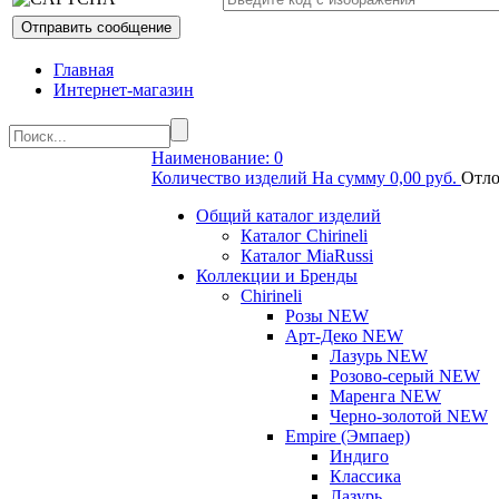
Главная
Интернет-магазин
Наименование: 0
Количество изделий На сумму 0,00 руб.
Отло
Общий каталог изделий
Каталог Chirineli
Каталог MiaRussi
Коллекции и Бренды
Chirineli
Розы NEW
Арт-Деко NEW
Лазурь NEW
Розово-серый NEW
Маренга NEW
Черно-золотой NEW
Empire (Эмпаер)
Индиго
Классика
Лазурь