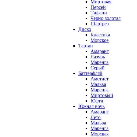
Миртовая
Персей
Тифани
Черно-золотая
Шартрез
Диско
Классика
Морское
Тартан
Амарант
Лазурь
Маренга
Серый
Баттерфляй
Аметист
Мальва
Маренга
Миртовый
Юфти
Южная ночь
Амарант
Лето
Мальва
Маренга
Морская