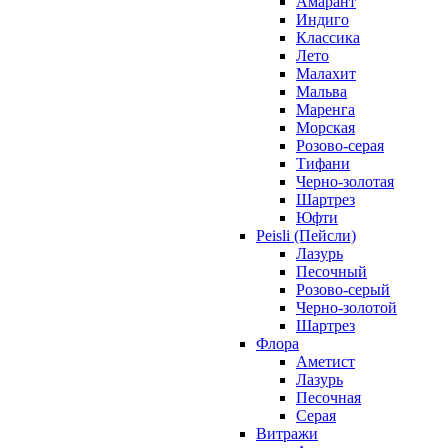
Амарант
Индиго
Классика
Лето
Малахит
Мальва
Маренга
Морская
Розово-серая
Тифани
Черно-золотая
Шартрез
Юфти
Peisli (Пейсли)
Лазурь
Песочный
Розово-серый
Черно-золотой
Шартрез
Флора
Аметист
Лазурь
Песочная
Серая
Витражи