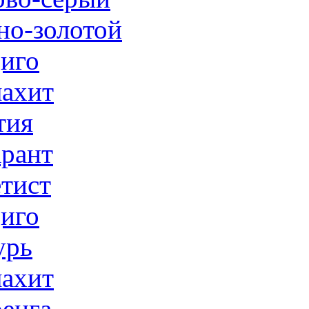
но-золотой
иго
ахит
тия
рант
тист
иго
урь
ахит
енга