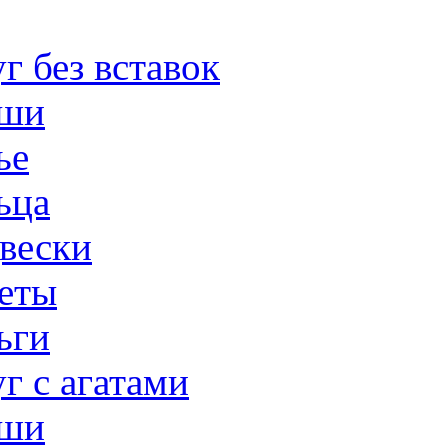
г без вставок
ши
ье
ьца
вески
еты
ьги
г с агатами
ши