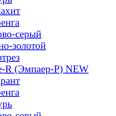
ахит
енга
ово-серый
но-золотой
трез
e-R (Эмпаер-P) NEW
рант
енга
урь
ово-серый