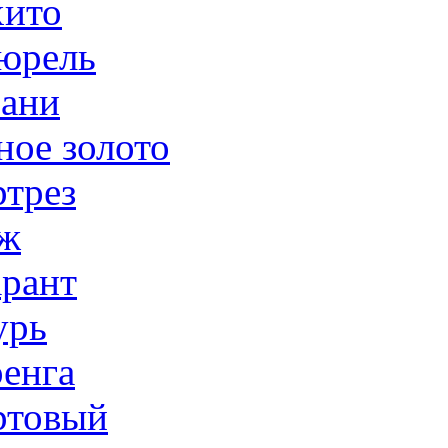
ито
юрель
ани
ное золото
трез
ж
рант
урь
енга
товый