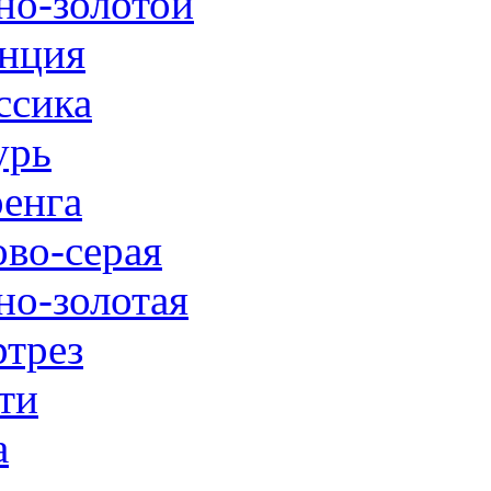
но-золотой
нция
ссика
урь
енга
ово-серая
но-золотая
трез
ти
а