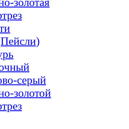
но-золотая
трез
ти
 (Пейсли)
урь
очный
ово-серый
но-золотой
трез