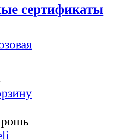
ные сертификаты
озовая
т
орзину
рошь
li