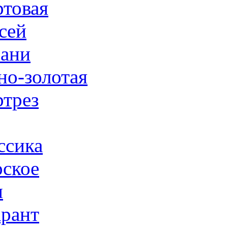
товая
сей
ани
но-золотая
трез
ссика
ское
н
рант