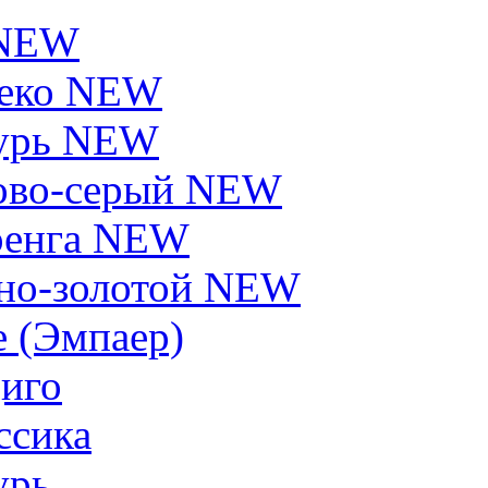
 NEW
еко NEW
урь NEW
ово-серый NEW
енга NEW
но-золотой NEW
e (Эмпаер)
иго
ссика
урь