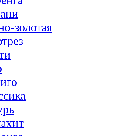
ани
но-золотая
трез
ти
р
иго
ссика
урь
ахит