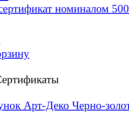
сертификат номиналом 500
т
орзину
ертификаты
унок Арт-Деко Черно-золо