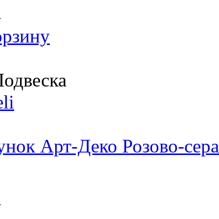
т
орзину
одвеска
li
унок Арт-Деко Розово-сера
т