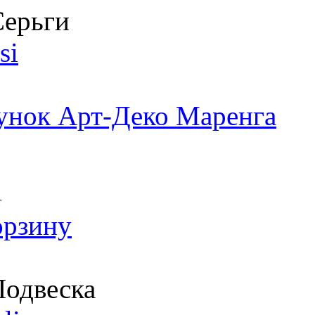
ерьги
si
унок Арт-Деко Маренга
т
орзину
одвеска