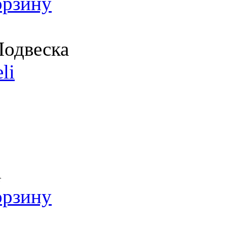
орзину
одвеска
li
т
орзину