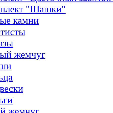
плект "Шашки"
ые камни
тисты
азы
ый жемчуг
ши
ьца
вески
ьги
й жемчуг