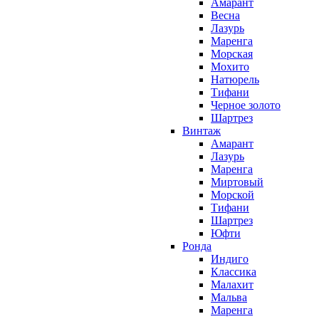
Амарант
Весна
Лазурь
Маренга
Морская
Мохито
Натюрель
Тифани
Черное золото
Шартрез
Винтаж
Амарант
Лазурь
Маренга
Миртовый
Морской
Тифани
Шартрез
Юфти
Ронда
Индиго
Классика
Малахит
Мальва
Маренга