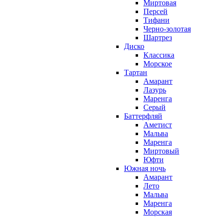
Миртовая
Персей
Тифани
Черно-золотая
Шартрез
Диско
Классика
Морское
Тартан
Амарант
Лазурь
Маренга
Серый
Баттерфляй
Аметист
Мальва
Маренга
Миртовый
Юфти
Южная ночь
Амарант
Лето
Мальва
Маренга
Морская