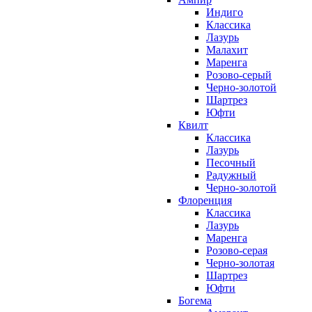
Индиго
Классика
Лазурь
Малахит
Маренга
Розово-серый
Черно-золотой
Шартрез
Юфти
Квилт
Классика
Лазурь
Песочный
Радужный
Черно-золотой
Флоренция
Классика
Лазурь
Маренга
Розово-серая
Черно-золотая
Шартрез
Юфти
Богема