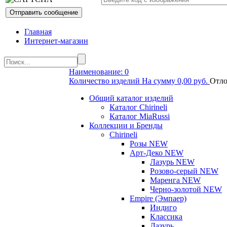
Главная
Интернет-магазин
Наименование: 0
Количество изделий На сумму 0,00 руб.
Отло
Общий каталог изделий
Каталог Chirineli
Каталог MiaRussi
Коллекции и Бренды
Chirineli
Розы NEW
Арт-Деко NEW
Лазурь NEW
Розово-серый NEW
Маренга NEW
Черно-золотой NEW
Empire (Эмпаер)
Индиго
Классика
Лазурь