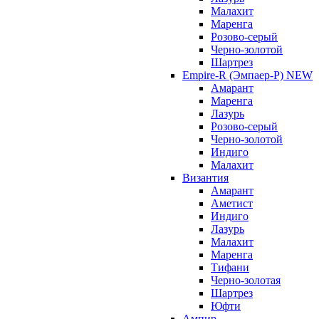
Малахит
Маренга
Розово-серый
Черно-золотой
Шартрез
Empire-R (Эмпаер-P) NEW
Амарант
Маренга
Лазурь
Розово-серый
Черно-золотой
Индиго
Малахит
Византия
Амарант
Аметист
Индиго
Лазурь
Малахит
Маренга
Тифани
Черно-золотая
Шартрез
Юфти
Ампир