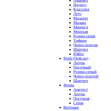
Амарант
Индиго
Классика
Лето
Малахит
Мальва
Маренга
Морская
Розово-серая
Тифани
Черно-золотая
Шартрез
Юфти
Peisli (Пейсли)
Лазурь
Песочный
Розово-серый
Черно-золотой
Шартрез
Флора
Аметист
Лазурь
Песочная
Серая
Витражи