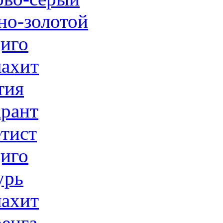
но-золотой
иго
ахит
тия
рант
тист
иго
урь
ахит
енга