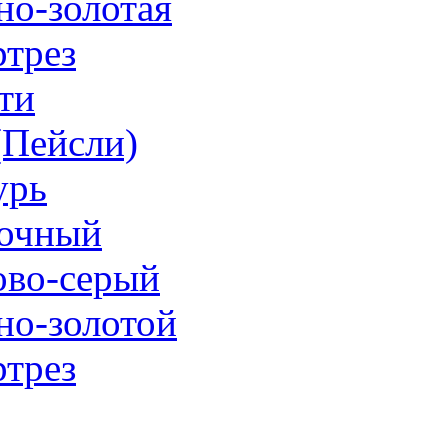
но-золотая
трез
ти
 (Пейсли)
урь
очный
ово-серый
но-золотой
трез