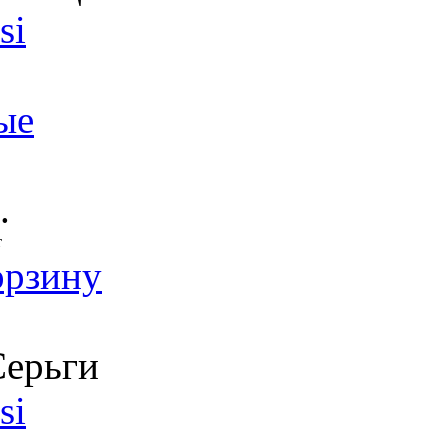
si
ые
.
т
орзину
ерьги
si