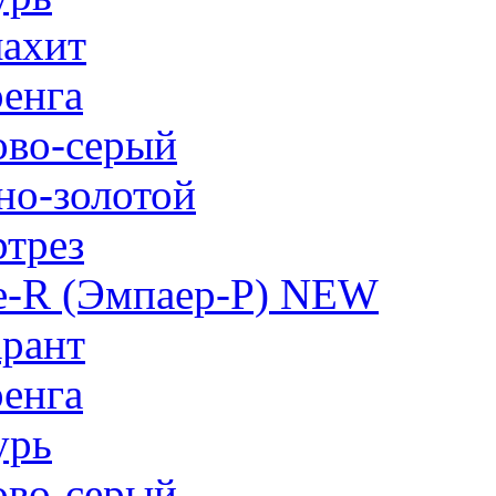
ахит
енга
ово-серый
но-золотой
трез
e-R (Эмпаер-P) NEW
рант
енга
урь
ово-серый