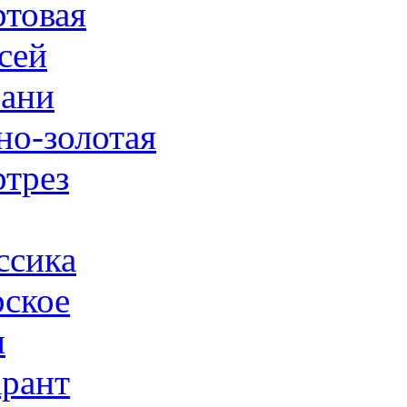
товая
сей
ани
но-золотая
трез
ссика
ское
н
рант