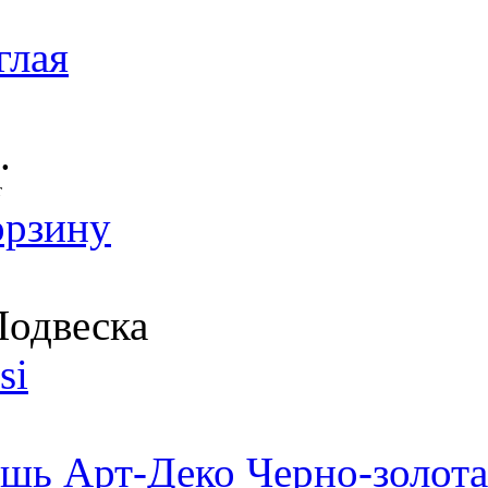
глая
.
т
орзину
одвеска
si
шь Арт-Деко Черно-золота