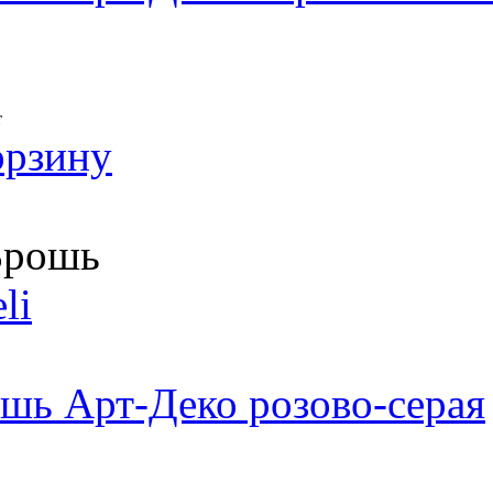
т
орзину
рошь
li
шь Арт-Деко розово-серая