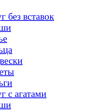
г без вставок
ши
ье
ьца
вески
еты
ьги
г с агатами
ши