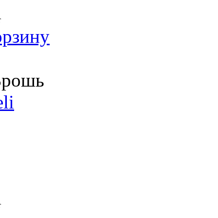
т
орзину
рошь
li
т