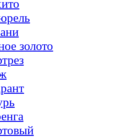
ито
юрель
ани
ное золото
трез
ж
рант
урь
енга
товый