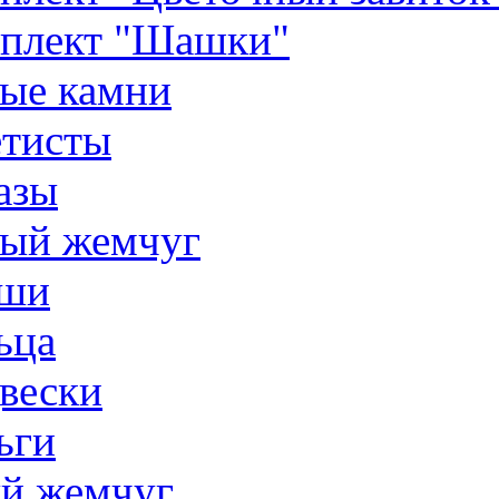
плект "Шашки"
ые камни
тисты
азы
ый жемчуг
ши
ьца
вески
ьги
й жемчуг