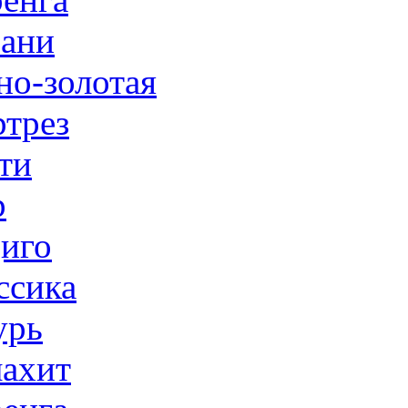
ани
но-золотая
трез
ти
р
иго
ссика
урь
ахит