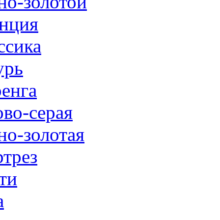
но-золотой
нция
ссика
урь
енга
ово-серая
но-золотая
трез
ти
а