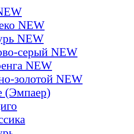
 NEW
еко NEW
урь NEW
ово-серый NEW
енга NEW
но-золотой NEW
e (Эмпаер)
иго
ссика
урь