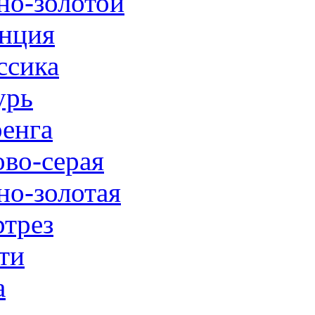
но-золотой
нция
ссика
урь
енга
ово-серая
но-золотая
трез
ти
а