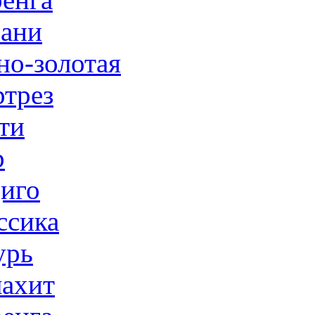
ани
но-золотая
трез
ти
р
иго
ссика
урь
ахит