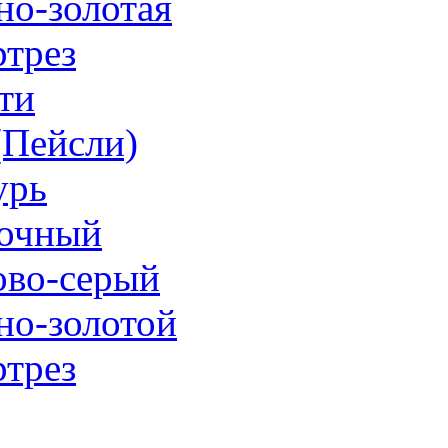
но-золотая
трез
ти
 (Пейсли)
урь
очный
ово-серый
но-золотой
трез