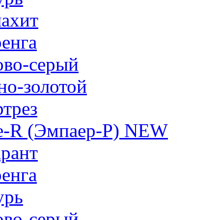
ахит
енга
ово-серый
но-золотой
трез
e-R (Эмпаер-P) NEW
рант
енга
урь
ово-серый