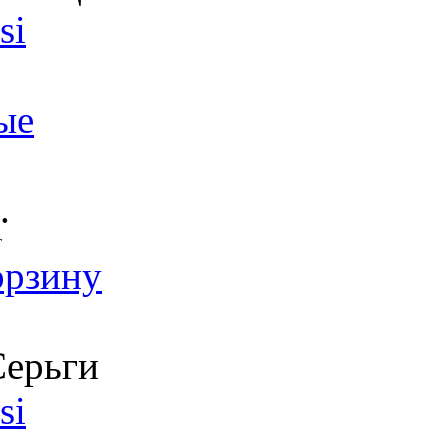
si
ые
.
т
орзину
ерьги
si