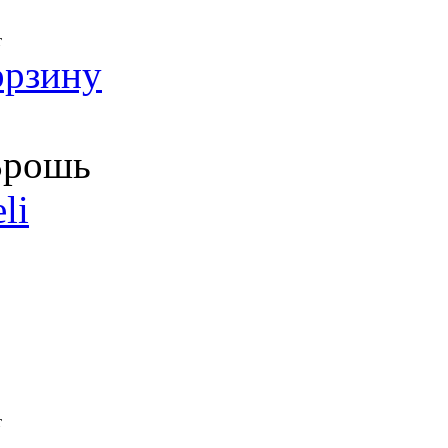
т
орзину
рошь
li
т