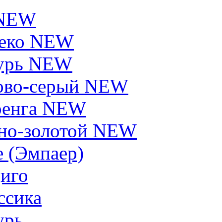
 NEW
еко NEW
урь NEW
ово-серый NEW
енга NEW
но-золотой NEW
e (Эмпаер)
иго
ссика
урь