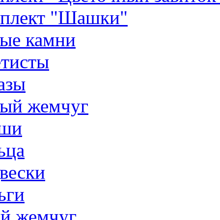
плект "Шашки"
ые камни
тисты
азы
ый жемчуг
ши
ьца
вески
ьги
й жемчуг