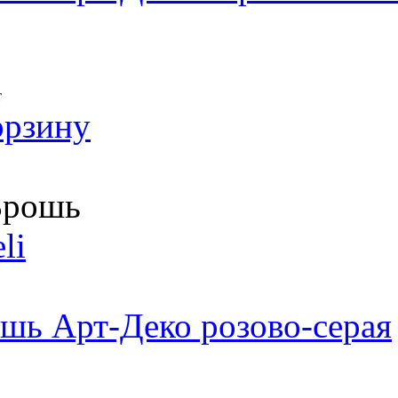
т
орзину
рошь
li
шь Арт-Деко розово-серая