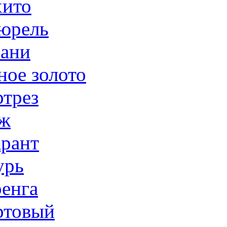
ито
юрель
ани
ное золото
трез
ж
рант
урь
енга
товый