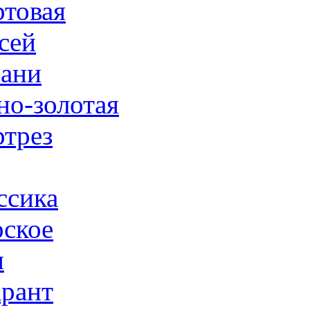
товая
сей
ани
но-золотая
трез
ссика
ское
н
рант