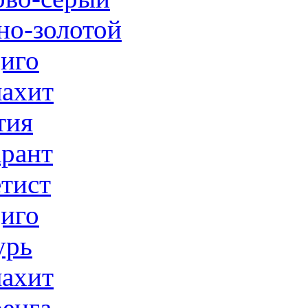
но-золотой
иго
ахит
тия
рант
тист
иго
урь
ахит
енга