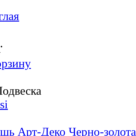
глая
.
т
орзину
одвеска
si
шь Арт-Деко Черно-золота