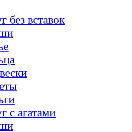
г без вставок
ши
ье
ьца
вески
еты
ьги
г с агатами
ши