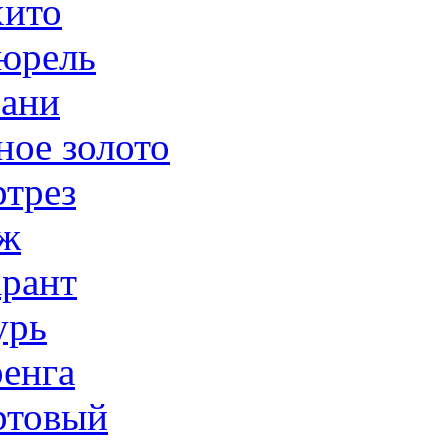
ито
юрель
ани
ное золото
трез
ж
рант
урь
енга
товый