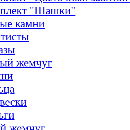
плект "Шашки"
ые камни
тисты
азы
ый жемчуг
ши
ьца
вески
ьги
й жемчуг