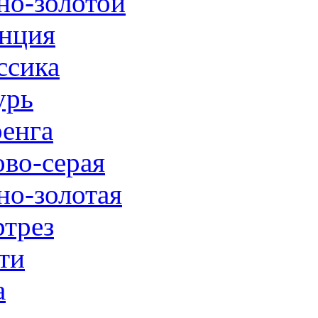
но-золотой
нция
ссика
урь
енга
ово-серая
но-золотая
трез
ти
а