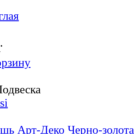
глая
.
т
орзину
одвеска
si
шь Арт-Деко Черно-золота