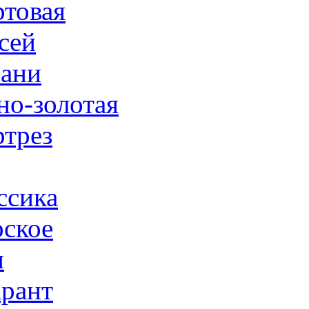
товая
сей
ани
но-золотая
трез
ссика
ское
н
рант