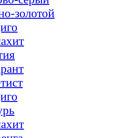
но-золотой
иго
ахит
тия
рант
тист
иго
урь
ахит
енга