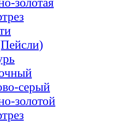
но-золотая
трез
ти
 (Пейсли)
урь
очный
ово-серый
но-золотой
трез