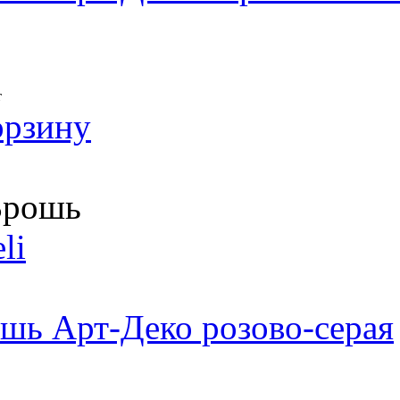
т
орзину
рошь
li
шь Арт-Деко розово-серая