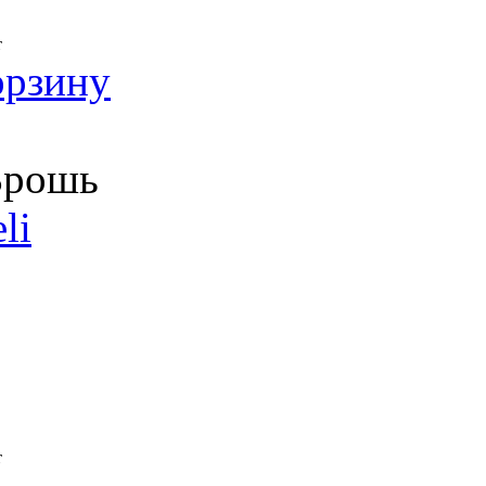
т
орзину
рошь
li
т