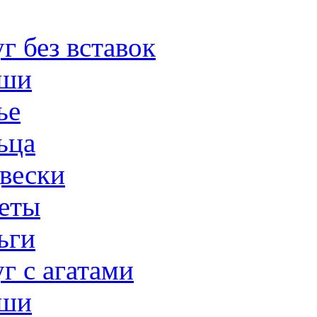
г без вставок
ши
ье
ьца
вески
еты
ьги
г с агатами
ши