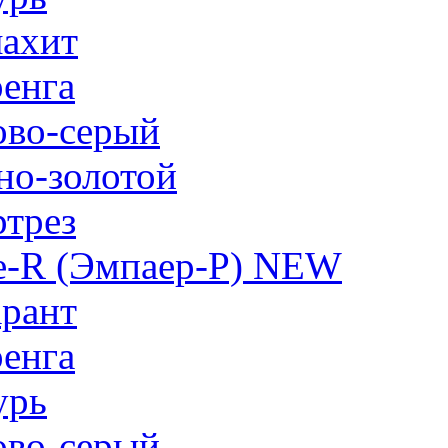
ахит
енга
ово-серый
но-золотой
трез
e-R (Эмпаер-P) NEW
рант
енга
урь
ово-серый