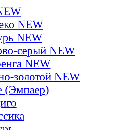
 NEW
еко NEW
урь NEW
ово-серый NEW
енга NEW
но-золотой NEW
e (Эмпаер)
иго
ссика
урь