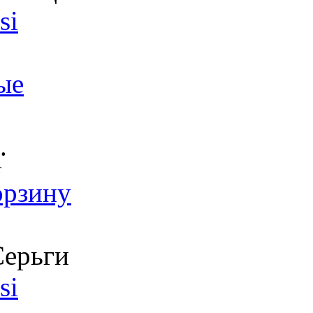
si
ые
.
т
орзину
ерьги
si