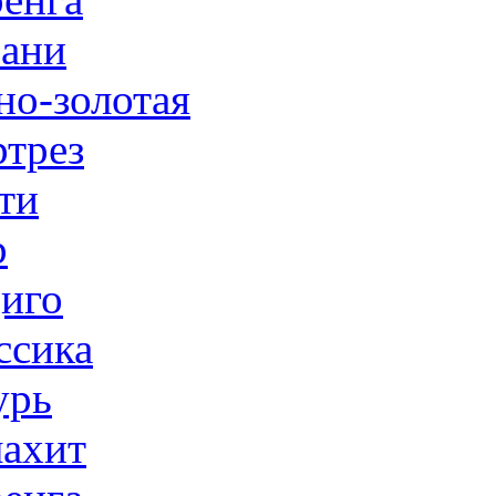
ани
но-золотая
трез
ти
р
иго
ссика
урь
ахит