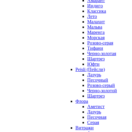
Амарант
Индиго
Классика
Лето
Малахит
Мальва
Маренга
Морская
Розово-серая
Тифани
Черно-золотая
Шартрез
Юфти
Peisli (Пейсли)
Лазурь
Песочный
Розово-серый
Черно-золотой
Шартрез
Флора
Аметист
Лазурь
Песочная
Серая
Витражи