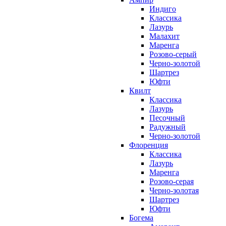
Индиго
Классика
Лазурь
Малахит
Маренга
Розово-серый
Черно-золотой
Шартрез
Юфти
Квилт
Классика
Лазурь
Песочный
Радужный
Черно-золотой
Флоренция
Классика
Лазурь
Маренга
Розово-серая
Черно-золотая
Шартрез
Юфти
Богема