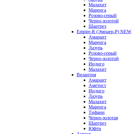
Малахит
Маренга
Розово-серый
Черно-золотой
Шартрез
Empire-R (Эмпаер-P) NEW
Амарант
Маренга
Лазурь
Розово-серый
Черно-золотой
Индиго
Малахит
Византия
Амарант
Аметист
Индиго
Лазурь
Малахит
Маренга
Тифани
Черно-золотая
Шартрез
Юфти
Ампир