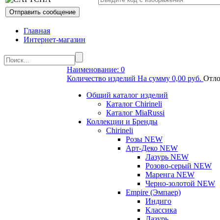
Главная
Интернет-магазин
Наименование: 0
Количество изделий На сумму 0,00 руб.
Отло
Общий каталог изделий
Каталог Chirineli
Каталог MiaRussi
Коллекции и Бренды
Chirineli
Розы NEW
Арт-Деко NEW
Лазурь NEW
Розово-серый NEW
Маренга NEW
Черно-золотой NEW
Empire (Эмпаер)
Индиго
Классика
Лазурь