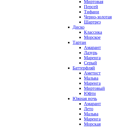
Миртовая
Персей
Тифани
Черно-золотая
Шартрез
Диско
Классика
Морское
Тартан
Амарант
Лазурь
Маренга
Серый
Баттерфляй
Аметист
Мальва
Маренга
Миртовый
Юфти
Южная ночь
Амарант
Лето
Мальва
Маренга
Морская