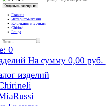
Главная
Интернет-магазин
Коллекции и Бренды
Chirineli
Ронда
: 0
зделий На сумму 0,00 руб.
алог изделий
Chirineli
MiaRussi