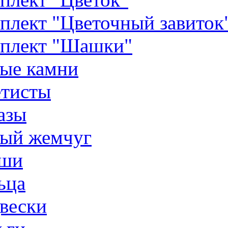
плект "Цветочный завиток
плект "Шашки"
ые камни
тисты
азы
ый жемчуг
ши
ьца
вески