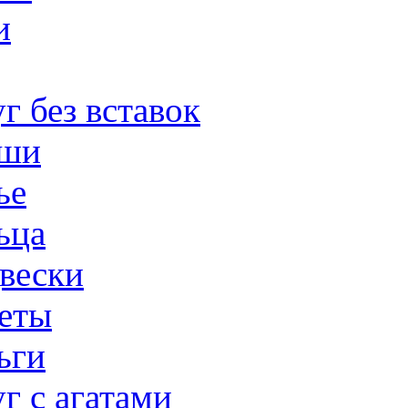
и
г без вставок
ши
ье
ьца
вески
еты
ьги
г с агатами