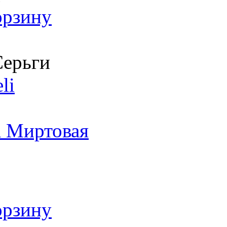
орзину
ерьги
li
а Миртовая
орзину