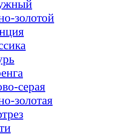
ужный
но-золотой
нция
ссика
урь
енга
ово-серая
но-золотая
трез
ти