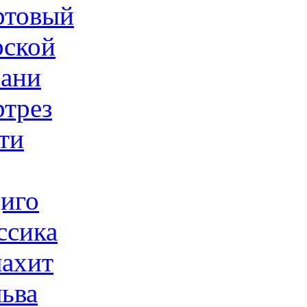
товый
ской
ани
трез
ти
иго
ссика
ахит
ьва