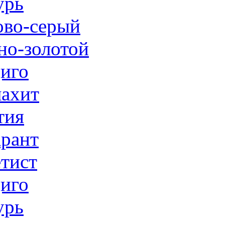
урь
ово-серый
но-золотой
иго
ахит
тия
рант
тист
иго
урь