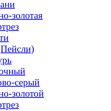
ани
но-золотая
трез
ти
 (Пейсли)
урь
очный
ово-серый
но-золотой
трез