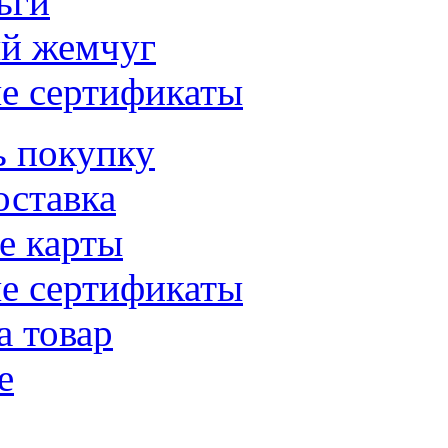
ьги
й жемчуг
е сертификаты
ь покупку
оставка
е карты
е сертификаты
а товар
е