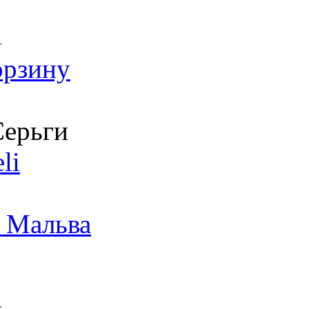
т
орзину
ерьги
li
 Мальва
т