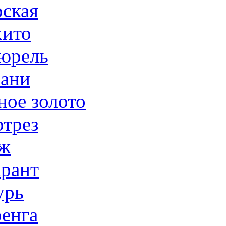
ская
ито
юрель
ани
ное золото
трез
ж
рант
урь
енга