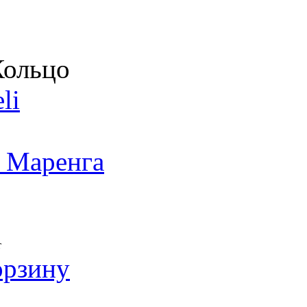
ольцо
li
 Маренга
т
орзину