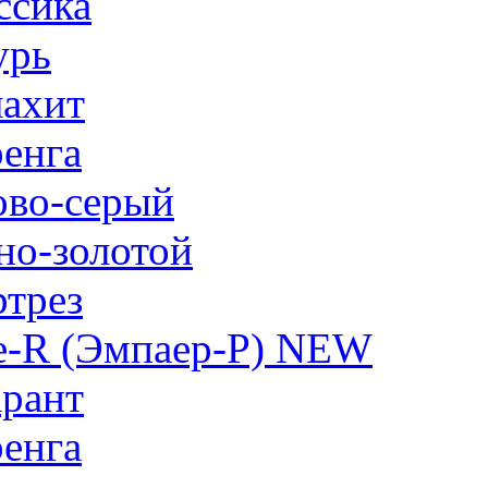
ссика
урь
ахит
енга
ово-серый
но-золотой
трез
e-R (Эмпаер-P) NEW
рант
енга