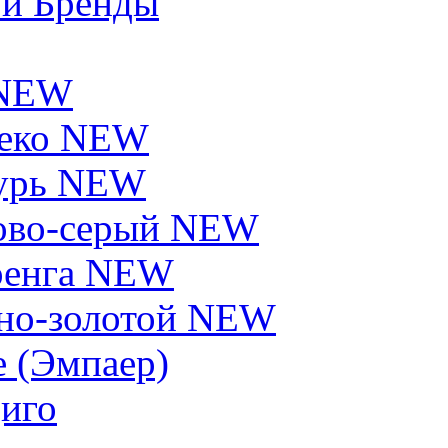
 и Бренды
 NEW
еко NEW
урь NEW
ово-серый NEW
енга NEW
но-золотой NEW
e (Эмпаер)
иго