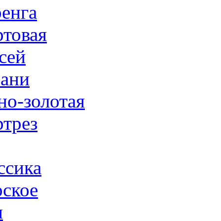
енга
товая
сей
ани
но-золотая
трез
ссика
ское
н