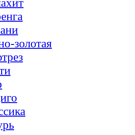
ахит
енга
ани
но-золотая
трез
ти
р
иго
ссика
урь