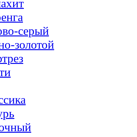
ахит
енга
ово-серый
но-золотой
трез
ти
ссика
урь
очный