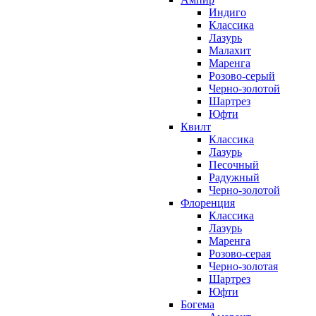
Индиго
Классика
Лазурь
Малахит
Маренга
Розово-серый
Черно-золотой
Шартрез
Юфти
Квилт
Классика
Лазурь
Песочный
Радужный
Черно-золотой
Флоренция
Классика
Лазурь
Маренга
Розово-серая
Черно-золотая
Шартрез
Юфти
Богема