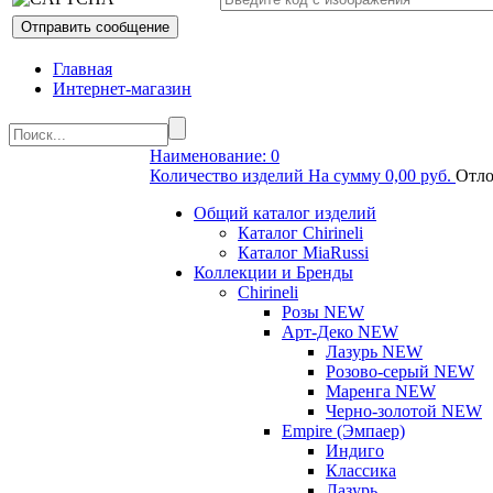
Главная
Интернет-магазин
Наименование: 0
Количество изделий На сумму 0,00 руб.
Отло
Общий каталог изделий
Каталог Chirineli
Каталог MiaRussi
Коллекции и Бренды
Chirineli
Розы NEW
Арт-Деко NEW
Лазурь NEW
Розово-серый NEW
Маренга NEW
Черно-золотой NEW
Empire (Эмпаер)
Индиго
Классика
Лазурь