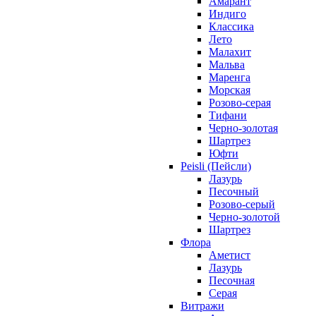
Амарант
Индиго
Классика
Лето
Малахит
Мальва
Маренга
Морская
Розово-серая
Тифани
Черно-золотая
Шартрез
Юфти
Peisli (Пейсли)
Лазурь
Песочный
Розово-серый
Черно-золотой
Шартрез
Флора
Аметист
Лазурь
Песочная
Серая
Витражи