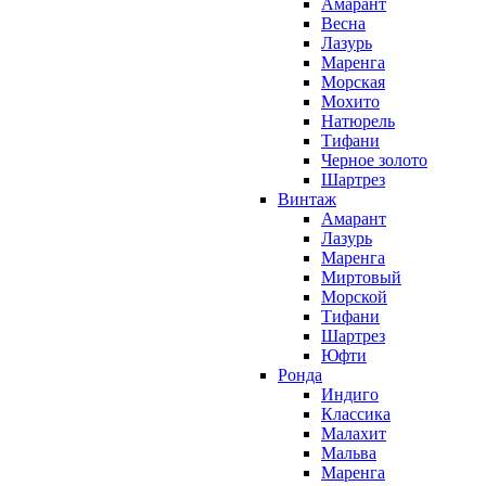
Амарант
Весна
Лазурь
Маренга
Морская
Мохито
Натюрель
Тифани
Черное золото
Шартрез
Винтаж
Амарант
Лазурь
Маренга
Миртовый
Морской
Тифани
Шартрез
Юфти
Ронда
Индиго
Классика
Малахит
Мальва
Маренга