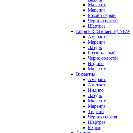
Малахит
Маренга
Розово-серый
Черно-золотой
Шартрез
Empire-R (Эмпаер-P) NEW
Амарант
Маренга
Лазурь
Розово-серый
Черно-золотой
Индиго
Малахит
Византия
Амарант
Аметист
Индиго
Лазурь
Малахит
Маренга
Тифани
Черно-золотая
Шартрез
Юфти
Ампир