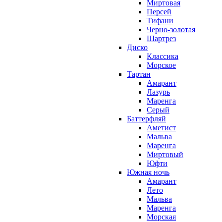
Миртовая
Персей
Тифани
Черно-золотая
Шартрез
Диско
Классика
Морское
Тартан
Амарант
Лазурь
Маренга
Серый
Баттерфляй
Аметист
Мальва
Маренга
Миртовый
Юфти
Южная ночь
Амарант
Лето
Мальва
Маренга
Морская