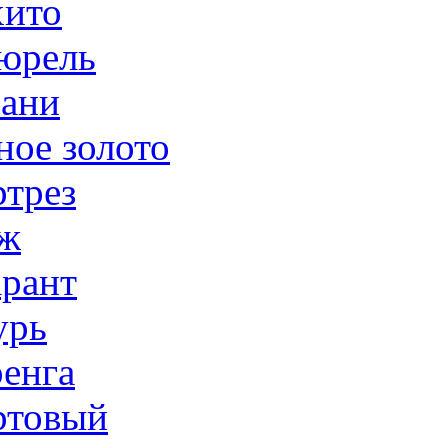
ито
юрель
ани
ное золото
трез
ж
рант
урь
енга
товый