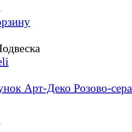
т
орзину
одвеска
li
унок Арт-Деко Розово-сера
т