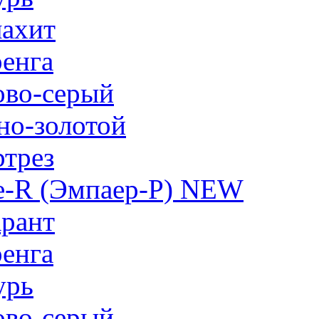
ахит
енга
ово-серый
но-золотой
трез
e-R (Эмпаер-P) NEW
рант
енга
урь
ово-серый