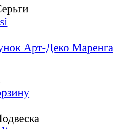
ерьги
si
унок Арт-Деко Маренга
т
орзину
одвеска