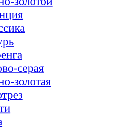
но-золотой
нция
ссика
урь
енга
ово-серая
но-золотая
трез
ти
а