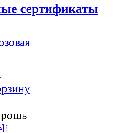
ные сертификаты
озовая
т
орзину
рошь
li