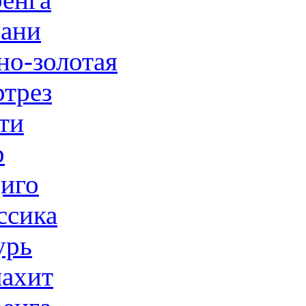
ани
но-золотая
трез
ти
р
иго
ссика
урь
ахит