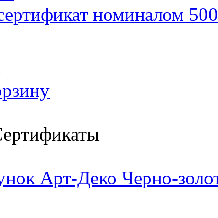
сертификат номиналом 500
т
орзину
ертификаты
унок Арт-Деко Черно-золо