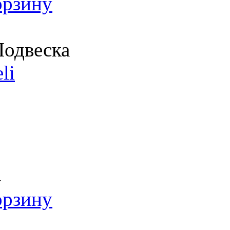
орзину
одвеска
li
т
орзину