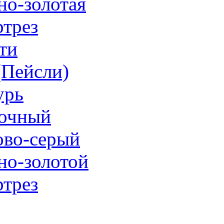
но-золотая
трез
ти
 (Пейсли)
урь
очный
ово-серый
но-золотой
трез