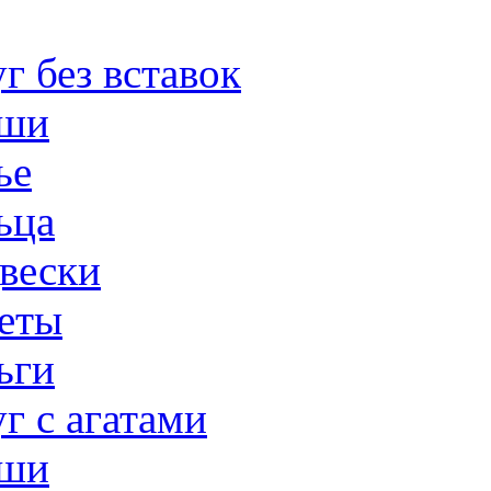
г без вставок
ши
ье
ьца
вески
еты
ьги
г с агатами
ши