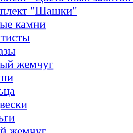
плект "Шашки"
ые камни
тисты
азы
ый жемчуг
ши
ьца
вески
ьги
й жемчуг