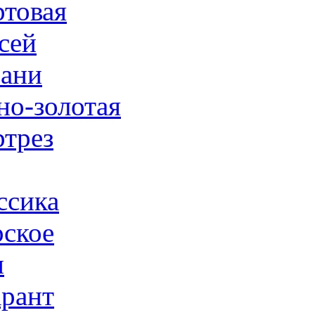
товая
сей
ани
но-золотая
трез
ссика
ское
н
рант