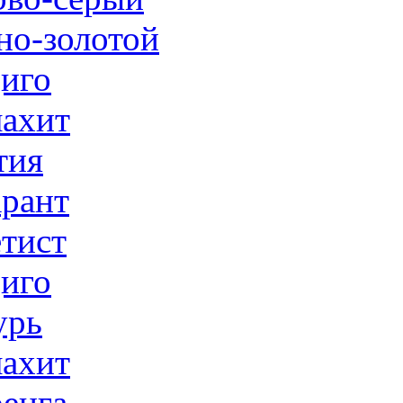
но-золотой
иго
ахит
тия
рант
тист
иго
урь
ахит
енга