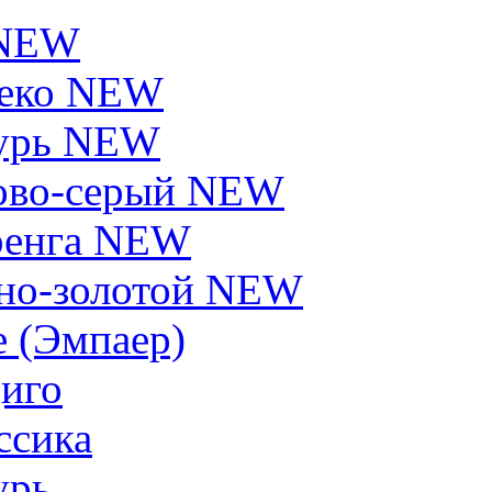
 NEW
еко NEW
урь NEW
ово-серый NEW
енга NEW
но-золотой NEW
e (Эмпаер)
иго
ссика
урь