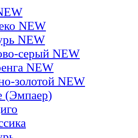
 NEW
еко NEW
урь NEW
ово-серый NEW
енга NEW
но-золотой NEW
e (Эмпаер)
иго
ссика
урь