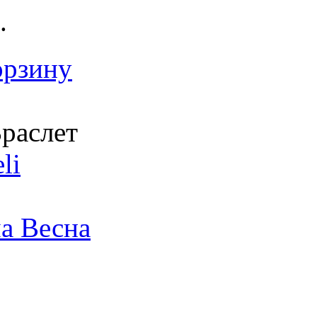
.
орзину
раслет
li
а Весна