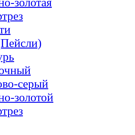
но-золотая
трез
ти
 (Пейсли)
урь
очный
ово-серый
но-золотой
трез