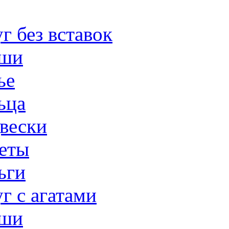
г без вставок
ши
ье
ьца
вески
еты
ьги
г с агатами
ши