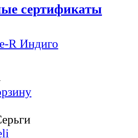
ные сертификаты
e-R Индиго
т
орзину
ерьги
li