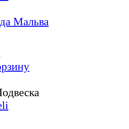
да Мальва
т
орзину
одвеска
li