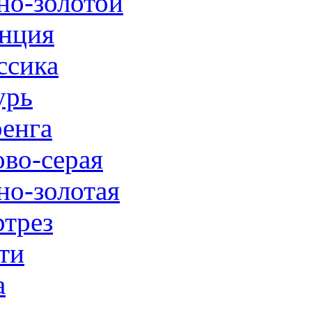
но-золотой
нция
ссика
урь
енга
ово-серая
но-золотая
трез
ти
а