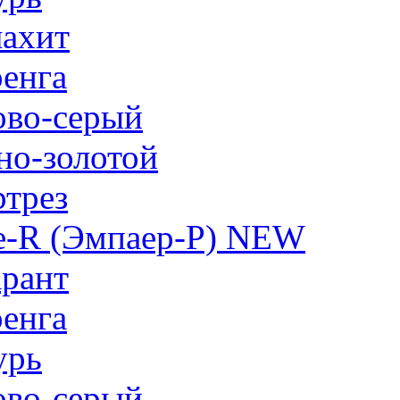
ахит
енга
ово-серый
но-золотой
трез
e-R (Эмпаер-P) NEW
рант
енга
урь
ово-серый