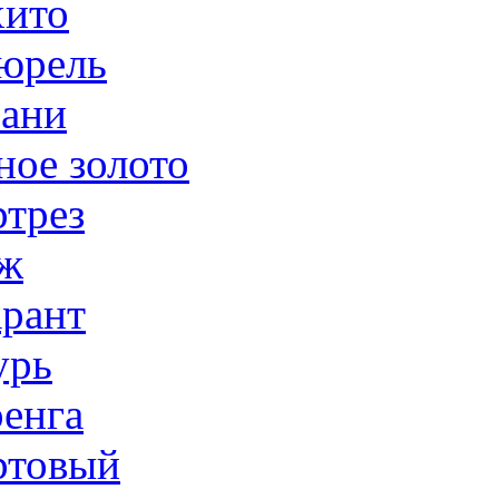
ито
юрель
ани
ное золото
трез
ж
рант
урь
енга
товый