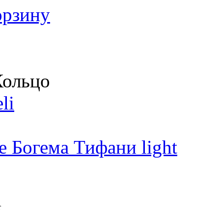
орзину
ольцо
li
 Богема Тифани light
т