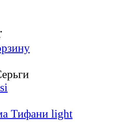
.
т
орзину
ерьги
si
ма Тифани light