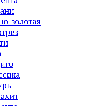
ани
но-золотая
трез
ти
р
иго
ссика
урь
ахит