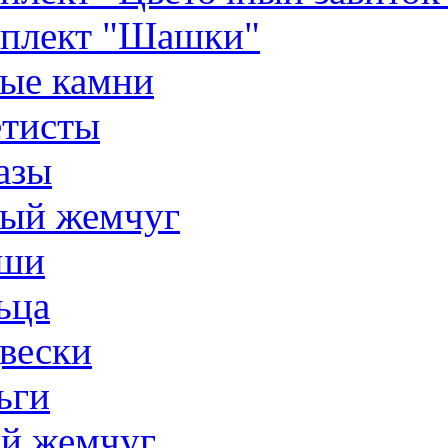
плект "Шашки"
ые камни
тисты
азы
ый жемчуг
ши
ьца
вески
ьги
й жемчуг