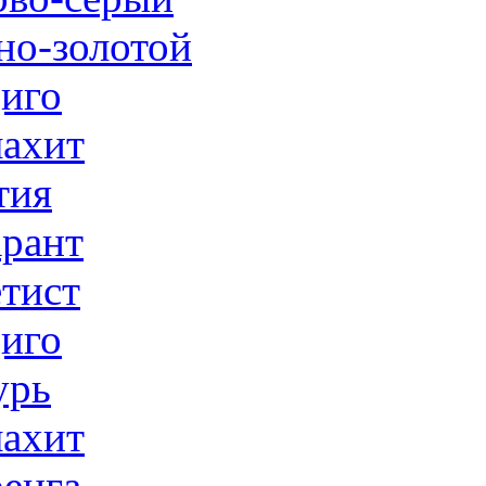
но-золотой
иго
ахит
тия
рант
тист
иго
урь
ахит
енга