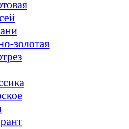
товая
сей
ани
но-золотая
трез
ссика
ское
н
рант