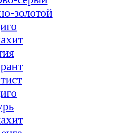
но-золотой
иго
ахит
тия
рант
тист
иго
урь
ахит
енга