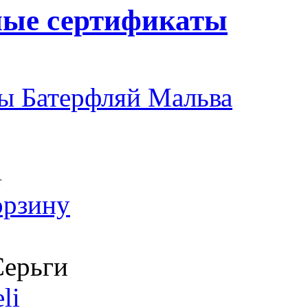
ные сертификаты
ы Батерфляй Мальва
т
орзину
ерьги
li