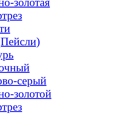
но-золотая
трез
ти
 (Пейсли)
урь
очный
ово-серый
но-золотой
трез