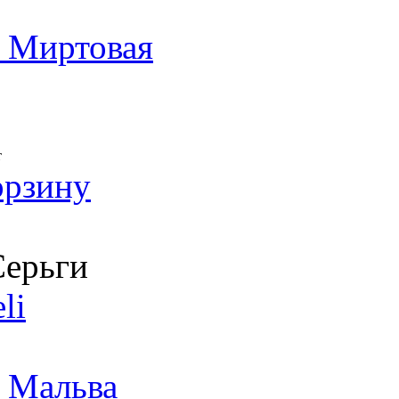
а Миртовая
т
орзину
ерьги
li
 Мальва