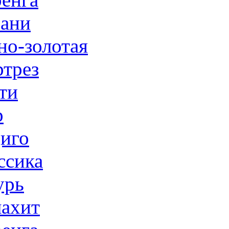
ани
но-золотая
трез
ти
р
иго
ссика
урь
ахит