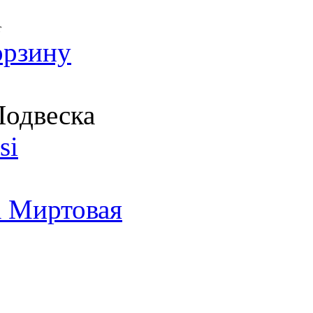
т
орзину
одвеска
si
а Миртовая