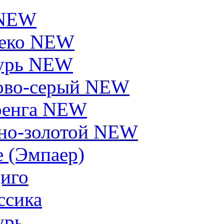
 NEW
еко NEW
урь NEW
ово-серый NEW
енга NEW
но-золотой NEW
e (Эмпаер)
иго
ссика
урь