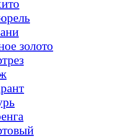
ито
юрель
ани
ное золото
трез
ж
рант
урь
енга
товый