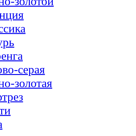
но-золотой
нция
ссика
урь
енга
ово-серая
но-золотая
трез
ти
а