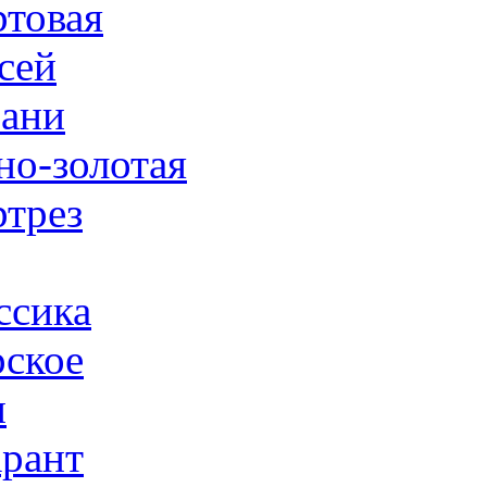
товая
сей
ани
но-золотая
трез
ссика
ское
н
рант