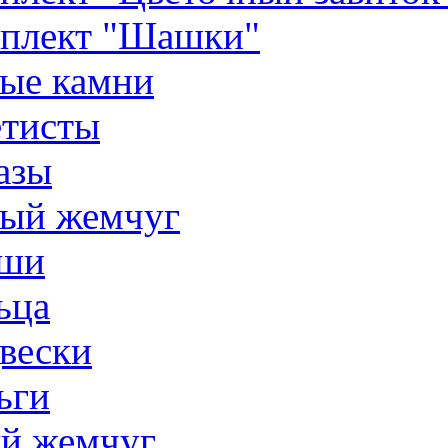
плект "Шашки"
ые камни
тисты
азы
ый жемчуг
ши
ьца
вески
ьги
й жемчуг