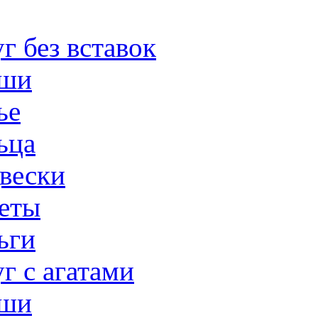
г без вставок
ши
ье
ьца
вески
еты
ьги
г с агатами
ши