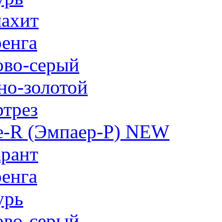
ахит
енга
ово-серый
но-золотой
трез
e-R (Эмпаер-P) NEW
рант
енга
урь
ово-серый