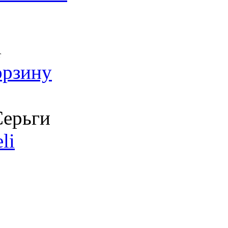
т
орзину
ерьги
li