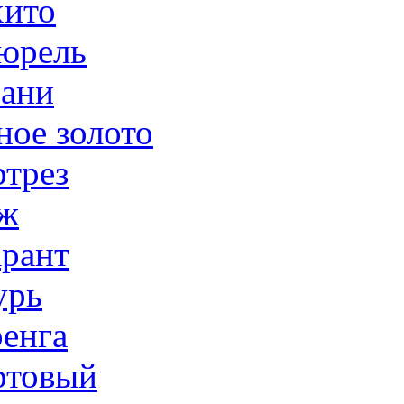
ито
юрель
ани
ное золото
трез
ж
рант
урь
енга
товый