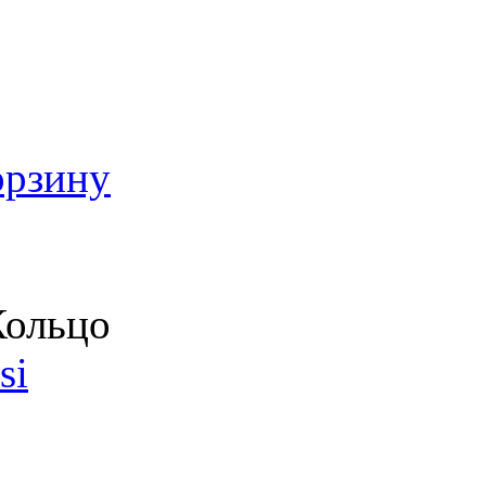
орзину
ольцо
si