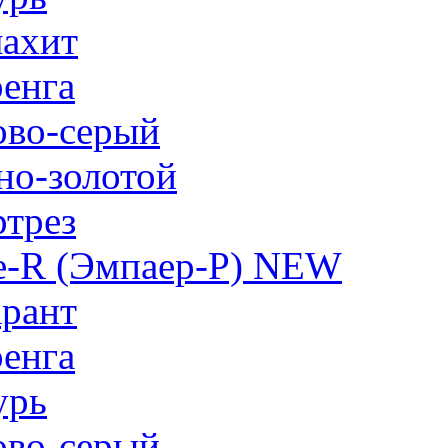
ахит
енга
ово-серый
но-золотой
трез
e-R (Эмпаер-P) NEW
рант
енга
урь
ово-серый