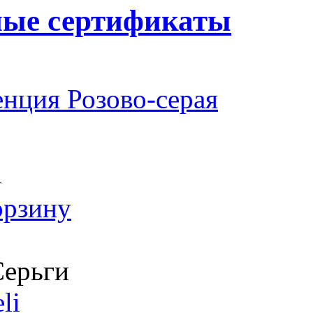
ные сертификаты
нция Розово-серая
т
орзину
ерьги
li