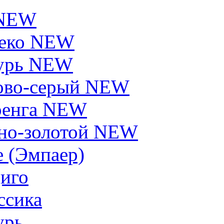
 NEW
еко NEW
урь NEW
ово-серый NEW
енга NEW
но-золотой NEW
e (Эмпаер)
иго
ссика
урь