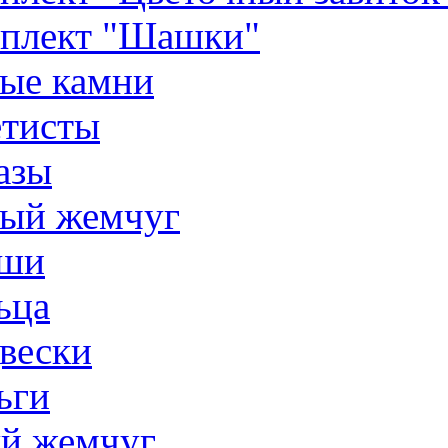
плект "Шашки"
ые камни
тисты
азы
ый жемчуг
ши
ьца
вески
ьги
й жемчуг