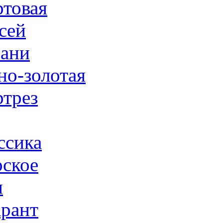
товая
сей
ани
но-золотая
трез
ссика
ское
н
рант