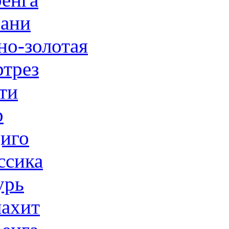
ани
но-золотая
трез
ти
р
иго
ссика
урь
ахит