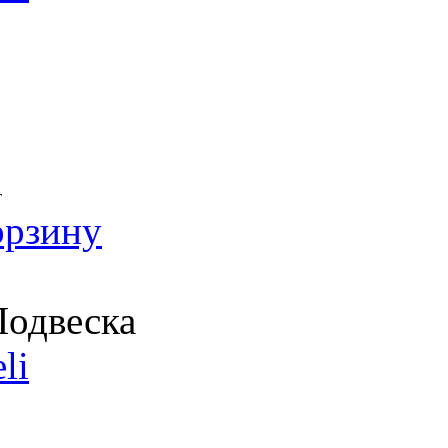
т
орзину
одвеска
li