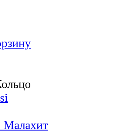
орзину
ольцо
si
а Малахит