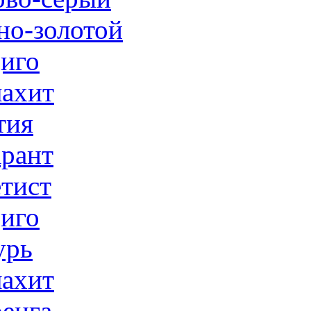
но-золотой
иго
ахит
тия
рант
тист
иго
урь
ахит
енга