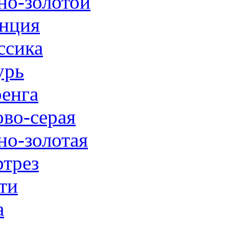
но-золотой
нция
ссика
урь
енга
ово-серая
но-золотая
трез
ти
а