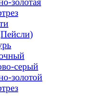
но-золотая
трез
ти
 (Пейсли)
урь
очный
ово-серый
но-золотой
трез