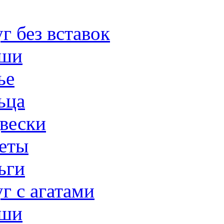
г без вставок
ши
ье
ьца
вески
еты
ьги
г с агатами
ши