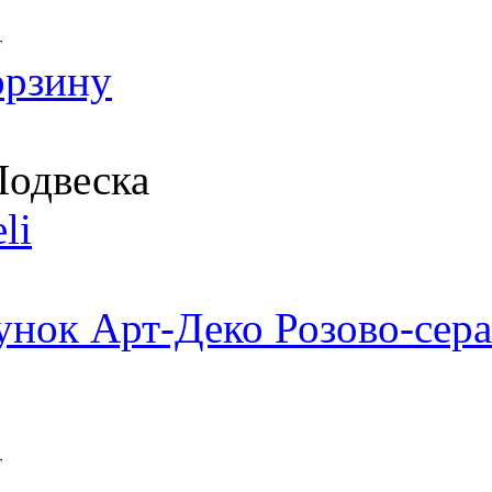
т
орзину
одвеска
li
унок Арт-Деко Розово-сера
т