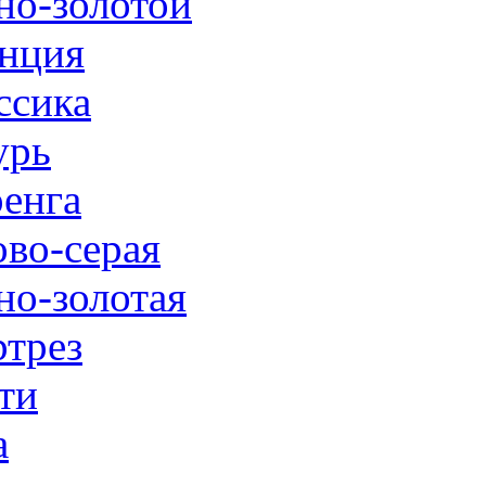
но-золотой
нция
ссика
урь
енга
ово-серая
но-золотая
трез
ти
а