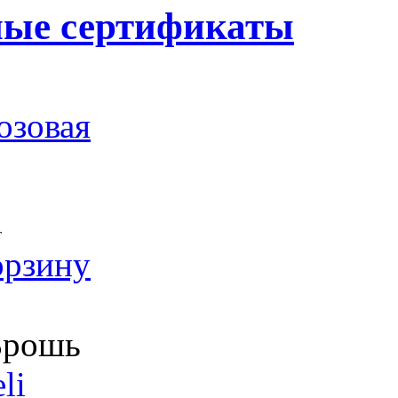
ные сертификаты
озовая
т
орзину
рошь
li