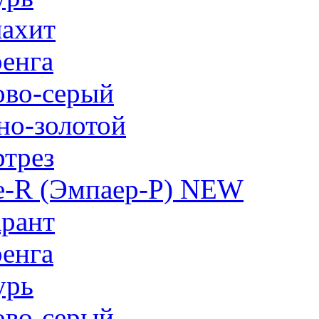
ахит
енга
ово-серый
но-золотой
трез
e-R (Эмпаер-P) NEW
рант
енга
урь
ово-серый