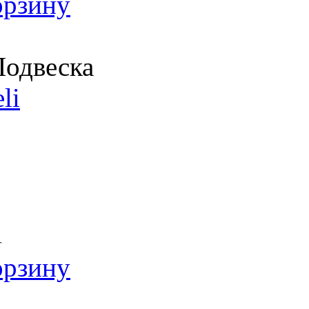
орзину
одвеска
li
т
орзину