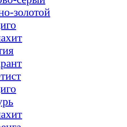
но-золотой
иго
ахит
тия
рант
тист
иго
урь
ахит
енга