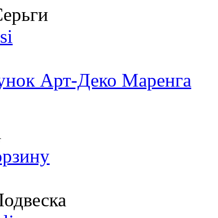
ерьги
si
унок Арт-Деко Маренга
т
орзину
одвеска