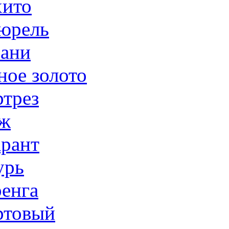
ито
юрель
ани
ное золото
трез
ж
рант
урь
енга
товый