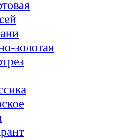
товая
сей
ани
но-золотая
трез
ссика
ское
н
рант