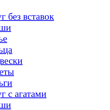
г без вставок
ши
ье
ьца
вески
еты
ьги
г с агатами
ши