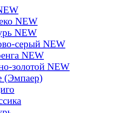
 NEW
еко NEW
урь NEW
ово-серый NEW
енга NEW
но-золотой NEW
e (Эмпаер)
иго
ссика
урь