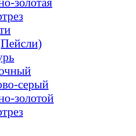
но-золотая
трез
ти
 (Пейсли)
урь
очный
ово-серый
но-золотой
трез