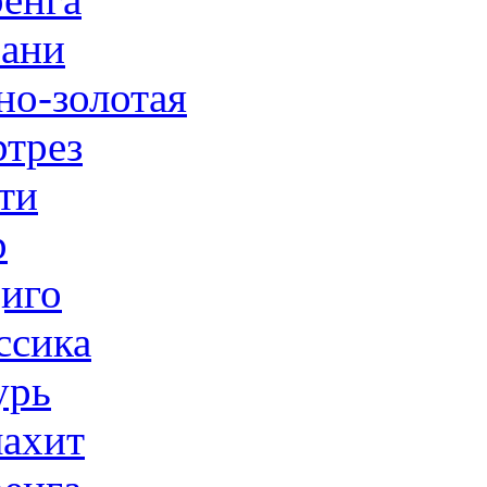
ани
но-золотая
трез
ти
р
иго
ссика
урь
ахит