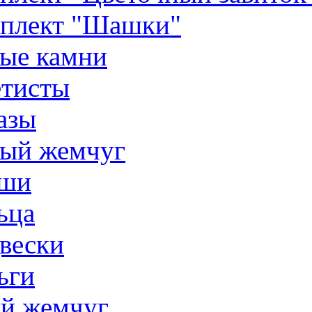
плект "Шашки"
ые камни
тисты
азы
ый жемчуг
ши
ьца
вески
ьги
й жемчуг