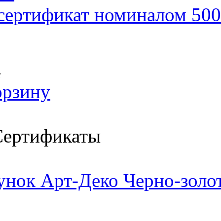
сертификат номиналом 500
т
орзину
ертификаты
унок Арт-Деко Черно-золо