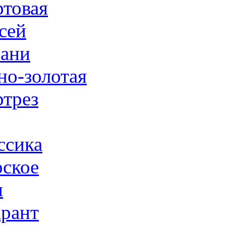
товая
сей
ани
но-золотая
трез
ссика
ское
н
рант