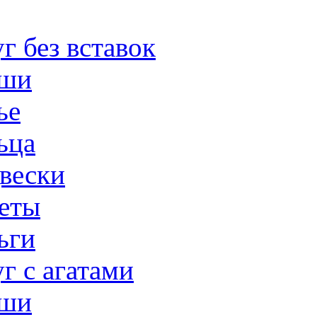
г без вставок
ши
ье
ьца
вески
еты
ьги
г с агатами
ши