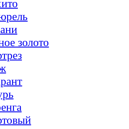
ито
юрель
ани
ное золото
трез
ж
рант
урь
енга
товый