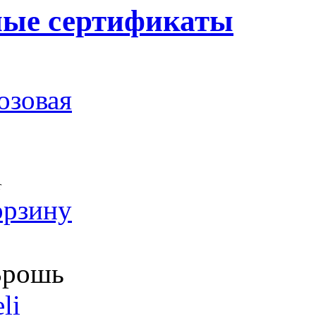
ные сертификаты
озовая
т
орзину
рошь
li