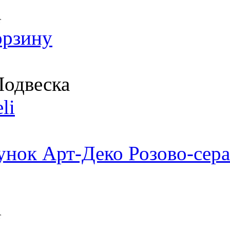
т
орзину
одвеска
li
унок Арт-Деко Розово-сера
т