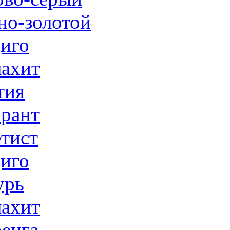
но-золотой
иго
ахит
тия
рант
тист
иго
урь
ахит
енга