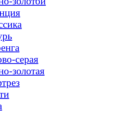
но-золотой
нция
ссика
урь
енга
ово-серая
но-золотая
трез
ти
а