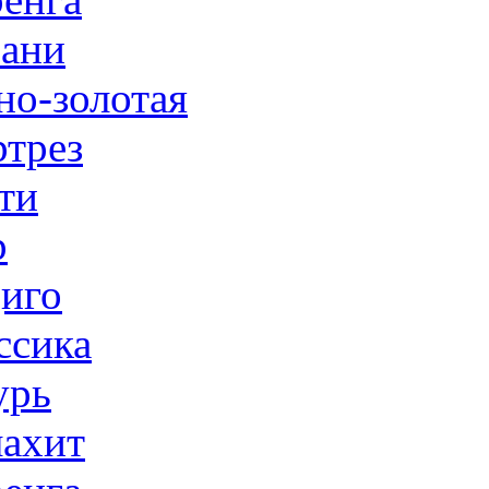
ани
но-золотая
трез
ти
р
иго
ссика
урь
ахит