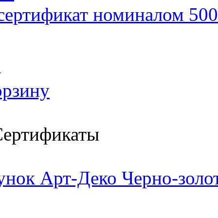
сертификат номиналом 500
т
орзину
ертификаты
унок Арт-Деко Черно-золо