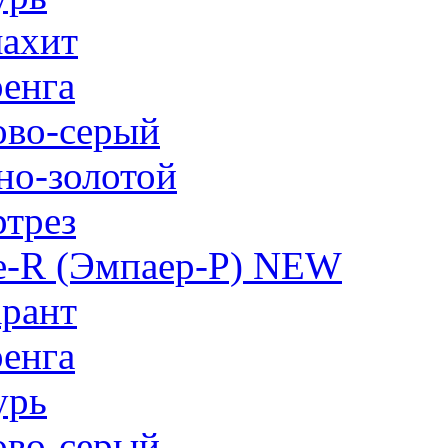
ахит
енга
ово-серый
но-золотой
трез
e-R (Эмпаер-P) NEW
рант
енга
урь
ово-серый