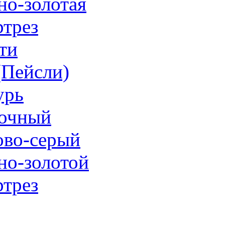
но-золотая
трез
ти
 (Пейсли)
урь
очный
ово-серый
но-золотой
трез