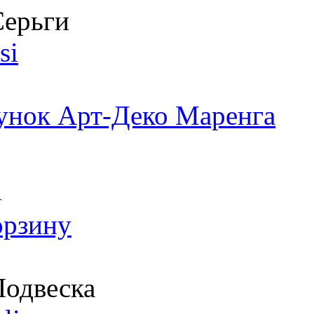
ерьги
si
унок Арт-Деко Маренга
т
орзину
одвеска