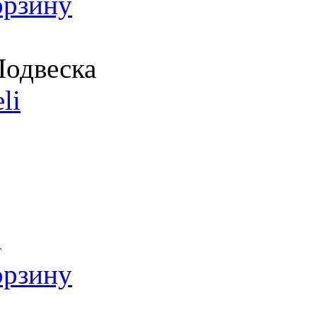
орзину
одвеска
li
т
орзину