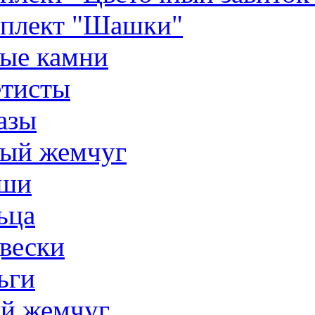
плект "Шашки"
ые камни
тисты
азы
ый жемчуг
ши
ьца
вески
ьги
й жемчуг