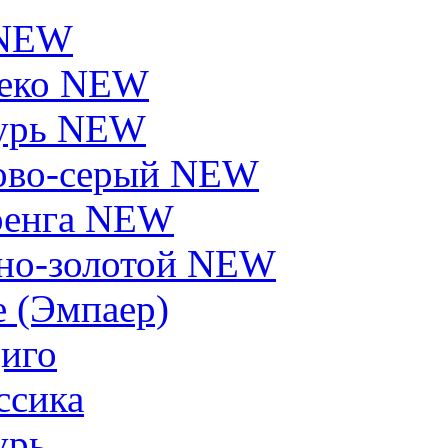
 NEW
еко NEW
урь NEW
ово-серый NEW
енга NEW
но-золотой NEW
e (Эмпаер)
иго
ссика
урь