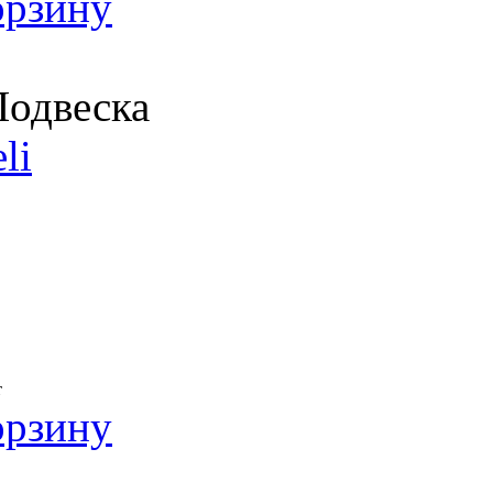
орзину
одвеска
li
т
орзину