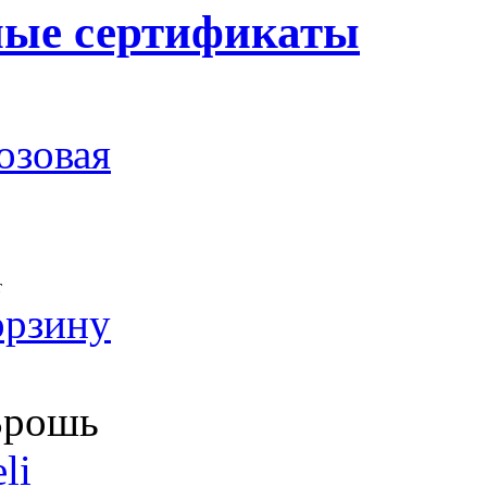
ные сертификаты
озовая
т
орзину
рошь
li