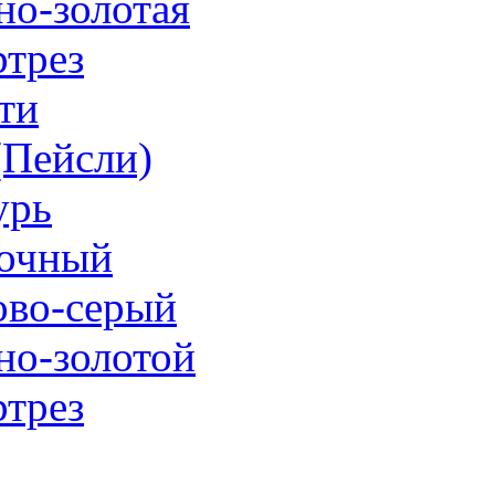
но-золотая
трез
ти
 (Пейсли)
урь
очный
ово-серый
но-золотой
трез