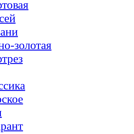
товая
сей
ани
но-золотая
трез
ссика
ское
н
рант