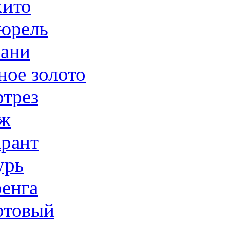
ито
юрель
ани
ное золото
трез
ж
рант
урь
енга
товый