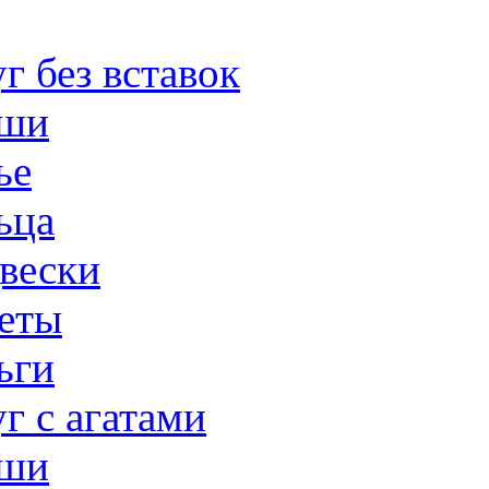
г без вставок
ши
ье
ьца
вески
еты
ьги
г с агатами
ши