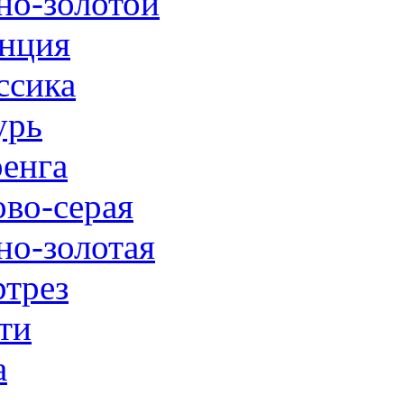
но-золотой
нция
ссика
урь
енга
ово-серая
но-золотая
трез
ти
а