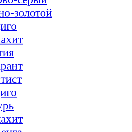
но-золотой
иго
ахит
тия
рант
тист
иго
урь
ахит
енга