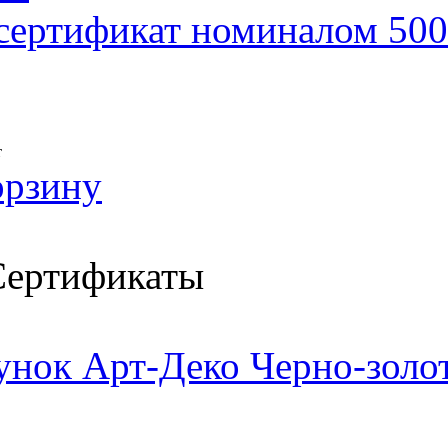
сертификат номиналом 500
т
орзину
ертификаты
унок Арт-Деко Черно-золо