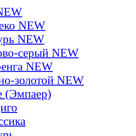
 NEW
еко NEW
урь NEW
ово-серый NEW
енга NEW
но-золотой NEW
e (Эмпаер)
иго
ссика
урь