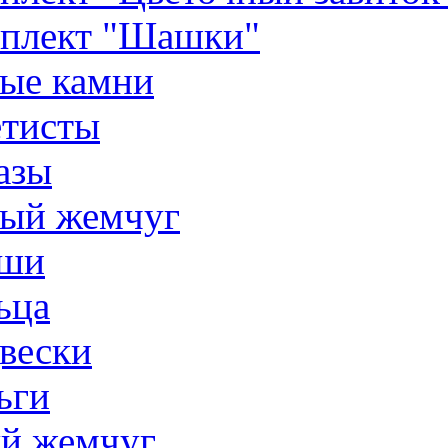
плект "Шашки"
ые камни
тисты
азы
ый жемчуг
ши
ьца
вески
ьги
й жемчуг