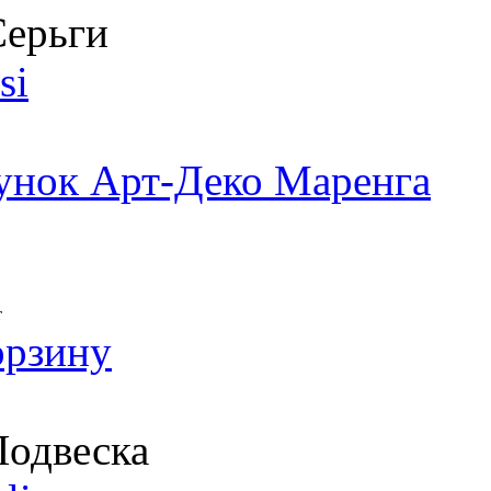
ерьги
si
унок Арт-Деко Маренга
т
орзину
одвеска