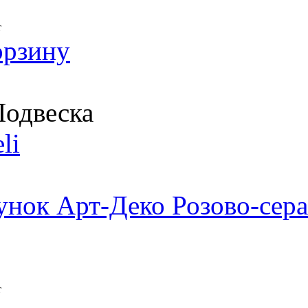
т
орзину
одвеска
li
унок Арт-Деко Розово-сера
т