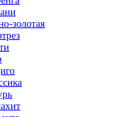
ани
но-золотая
трез
ти
р
иго
ссика
урь
ахит