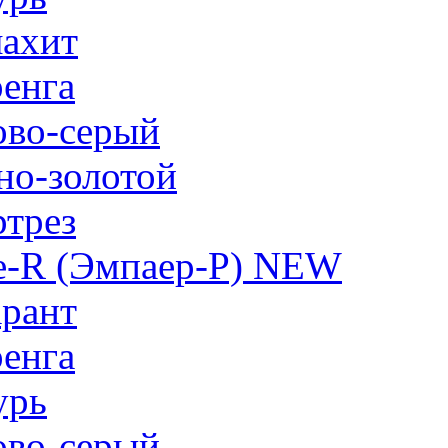
ахит
енга
ово-серый
но-золотой
трез
e-R (Эмпаер-P) NEW
рант
енга
урь
ово-серый