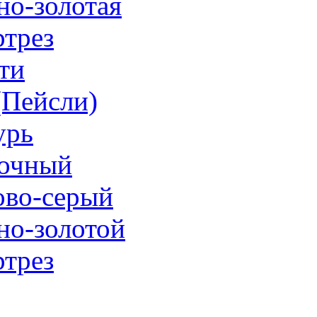
но-золотая
трез
ти
 (Пейсли)
урь
очный
ово-серый
но-золотой
трез