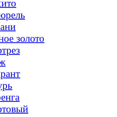
ито
юрель
ани
ное золото
трез
ж
рант
урь
енга
товый