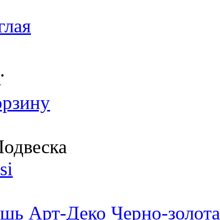
глая
.
т
орзину
одвеска
si
шь Арт-Деко Черно-золота