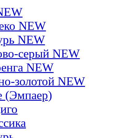
 NEW
еко NEW
урь NEW
ово-серый NEW
енга NEW
но-золотой NEW
e (Эмпаер)
иго
ссика
урь