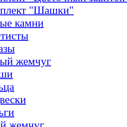
плект "Шашки"
ые камни
тисты
азы
ый жемчуг
ши
ьца
вески
ьги
й жемчуг