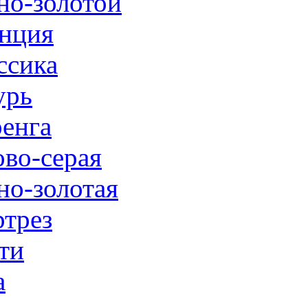
но-золотой
нция
ссика
урь
енга
ово-серая
но-золотая
трез
ти
а