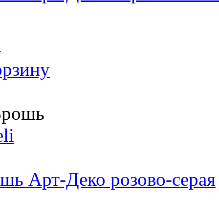
т
орзину
рошь
li
шь Арт-Деко розово-серая