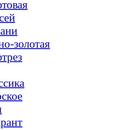
товая
сей
ани
но-золотая
трез
ссика
ское
н
рант