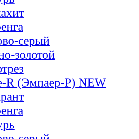
ахит
енга
ово-серый
но-золотой
трез
e-R (Эмпаер-P) NEW
рант
енга
урь
ово-серый