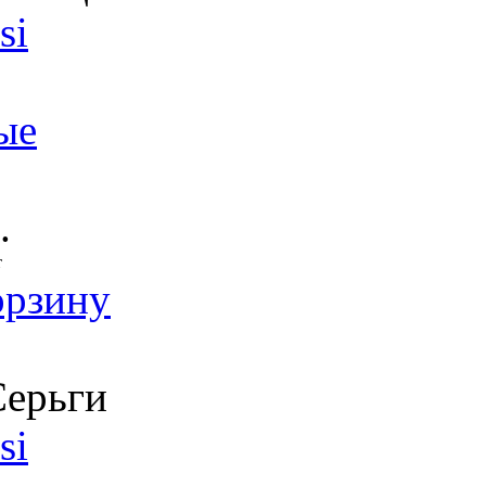
si
ые
.
т
орзину
ерьги
si