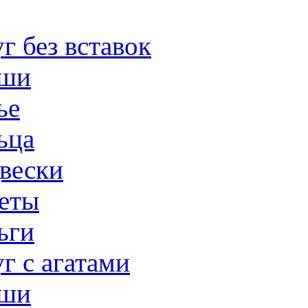
г без вставок
ши
ье
ьца
вески
еты
ьги
г с агатами
ши