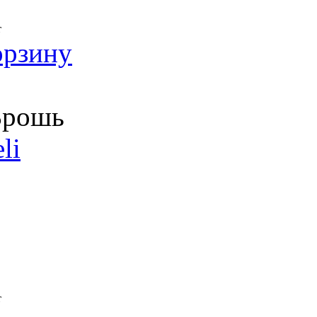
т
орзину
рошь
li
т