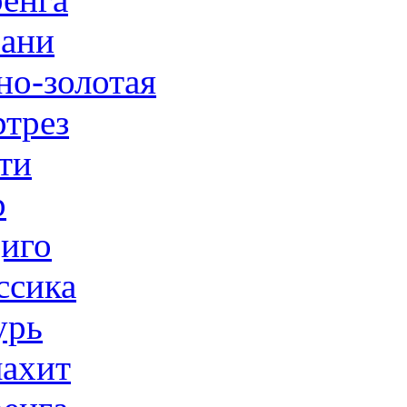
ани
но-золотая
трез
ти
р
иго
ссика
урь
ахит