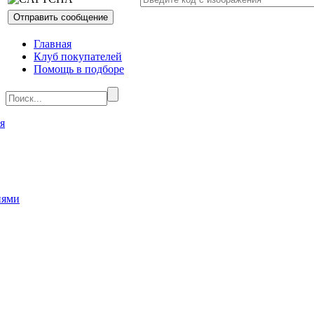
Главная
Клуб покупателей
Помощь в подборе
я
иями