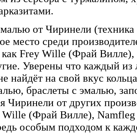
арказитами.
малью от Чиринели (техника 
бое место среди производите
 как Frey Wille (Фрай Вилле),
гие. Уверены что каждый из
е найдёт на свой вкус кольца
алью, браслеты с эмалью, зап
я Чиринели от других произ
y Wille (Фрай Вилле), Namfle
едь особым подходом к кажд