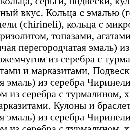
кольца, серьги, подвески, кул
зный вкус. Кольца с эмалью (г
ели (chirineli), кольца с мик
ризолитом, топазами, агатами
чая перегородчатая эмаль) из 
ожемчугом из серебра с турм
атами и марказитами, Подвеск
 эмаль) из серебра Чиринели (
 из серебра с турмалином, х
арказитами. Кулоны и брасле
я эмаль) из серебра Чиринели 
 из серебра с турмалином, х