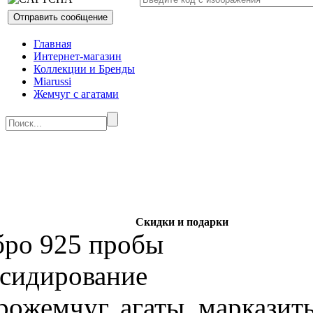
Главная
Интернет-магазин
Коллекции и Бренды
Miarussi
Жемчуг с агатами
Скидки и подарки
бро 925 пробы
ксидирование
рожемчуг, агаты, марказит