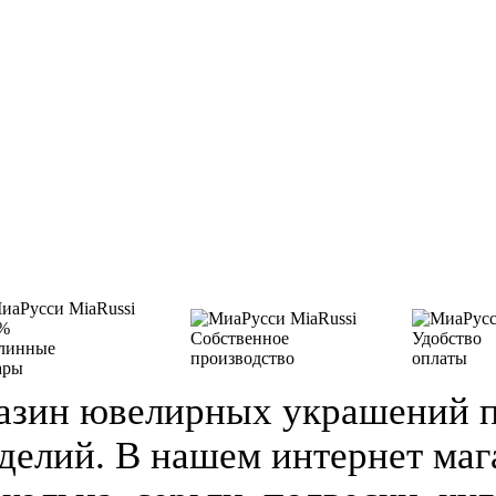
%
Собственное
Удобство
линные
производство
оплаты
ары
азин ювелирных украшений п
делий. В нашем интернет ма