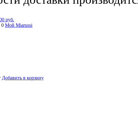
00 руб.
 0
Мой Miarussi
т
Добавить в корзину