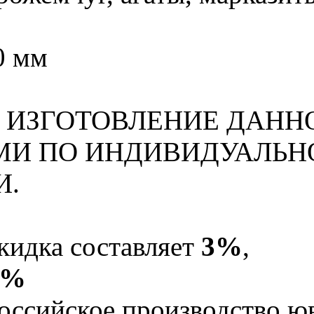
0 мм
ИЗГОТОВЛЕНИЕ ДАНН
И ПО ИНДИВИДУАЛЬН
И.
кидка составляет
3%
,
5%
оссийское производство юв